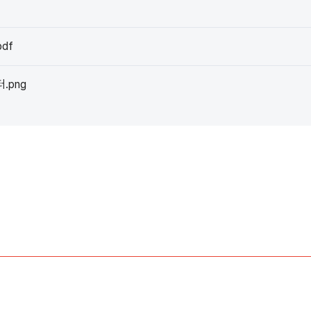
df
.png