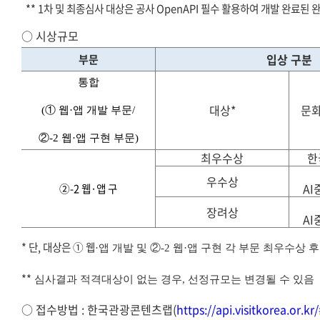
** 1차 및 최종심사 대상은 공사 OpenAPI 필수 활용하여 개발 완료된
○
시상규모
입상 구분
부문
통합
대상*
문
(
① 웹·앱 개발 부문/
②-2 웹
·앱 구현 부문)
최우수상
한
우수상
A
②-2 웹
·앱 구
장려상
A
* 단, 대상은 ① 웹
·앱 개발 및 ②-2 웹
·앱 구현 각 부문 최우수상 
**
심사결과 적격대상이 없는 경우, 선정규모는 변경될 수 있음
○
접수방법
: 한국관광콘텐츠랩
(
https://api.visitkorea.or.k