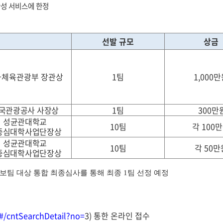
 완성 서비스에 한정
선발 규모
상금
화체육관광부 장관상
1
팀
1,000
만
국관광공사 사장상
1팀
300
만
성균관대학교
10
팀
각
100
만
I중심대학사업단장상
성균관대학교
10팀
각
50
만
I중심대학사업단장상
후보팀 대상 통합 최종심사를 통해 최종 1팀 선정 예정
r/#/cntSearchDetail?no=
3
)
통한 온라인 접수