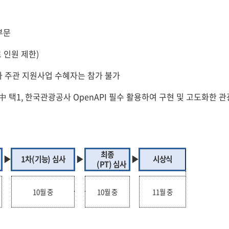
부문
 인원 제한)
공사 주관 지원사업 수혜자는 참가 불가
 中 택1, 한국관광공사 OpenAPI 필수 활용하여 구현 및 고도화한 
최종
▶
1
차(기능) 심사
▶
▶
시상식
(PT)
심사
10월 중
10월 중
11월 중