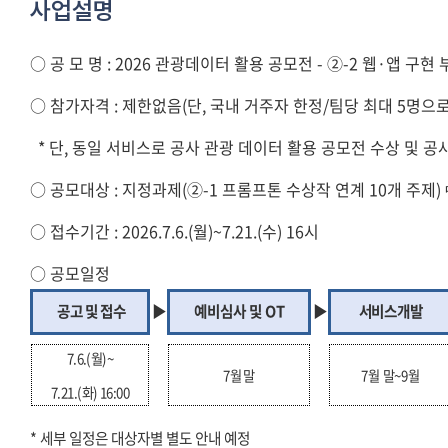
사업설명
○
공 모 명
: 2026
관광데이터 활용 공모전 - ②-2 웹·앱 구현 
○
참가자격
: 제한없음(
단, 국내 거주자 한정/팀당 최대 5명으로
* 단, 동일 서비스로 공사 관광 데이터 활용 공모전 수상 및 
○
공모대상
: 지정과제(②-1 프롬프톤 수상작 연계 10개 주제)
○
접수기간
: 2026.7.6.(월
)~7.21.(
수
) 16
시
○
공모일정
공고 및
접수
▶
예비심사 및 OT
▶
서비스개발
7.6.(월)~
7월 말
7월 말~9월
7.21.(화) 16:00
* 세부 일정은 대상자별 별도 안내 예정