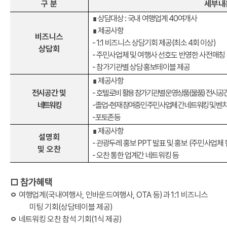
구 분
세부내
∎
상담대상
:
국내 여행업계
40
여개사
∎
제공사항
비즈니스
- 1:1
비즈니스 상담기회 제공
(
최소
4
회 이상
)
상담회
-
주민사업체 및 여행사 선호도 반영한 사전매칭
-
참가기관별 상담
‧
홍보테이블 제공
∎
제공사항
전시공간
및
-
호텔 로비 활용 참가기관별 운영상품
(
물품
)
전시공
네트워킹
-
졸업
-
현재 참여중인 주민사업체 간 네트워킹 및 벤
-
포토존 등
∎
제공사항
설명회
-
관광두레 홍보
PPT
발표 및 홍보
(
주민사업체 
및 오찬
-
오찬 통한 업계간 네트워킹 등
□ 참가혜택
ㅇ
여행업계
(
국내여행사
,
인바운드여행사
, OTA
등
)
과
1:1
비즈니스
미팅 기회
(
상담테이블 제공
)
ㅇ
네트워킹 오찬 참석 기회
(1
식 제공
)