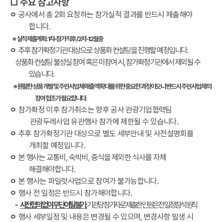
□
주요 참고사항
ㅇ
공사에서 총
2
회 요청하는 참가실적 결과를 반드시 제출해야
합니다
.
※
실적 제출계획
: 1
차
-
참가 직후
/ 2
차
-12
월 중
ㅇ
추후 참가확정기관 대상으로 상품화 컨설팅을 진행할 예정입니다
.
상
품화 컨설팅 불성실 참여 혹은 미참여 시
,
참가확정기관에서 제외될 수
있습니다
.
※
원활한 상품 개발 및 주민사업체 매출액 확대를 위한 중요한 과정이오니 반드시 주민사업체의
참여 협조가 필요합니다
.
ㅇ
참가확정 이후 참가취소는 향후 공사 관광기업협력팀
관광두레사업 유관행사 참가에 제한될 수 있습니다
.
ㅇ
추후 참가확정기관 대상으로 별도 세부안내 및 사전설명회를
개최할 예정입니다
.
ㅇ
본 행사는 교통비
,
숙박비
,
중식을 제외한 식사를 자체
해결해야합니다
.
ㅇ
본 행사는 파일럿사업으로 참여가 불가능합니다
.
ㅇ
행사 전 일정은 반드시 참가해야합니다
.
-
사전 협의 없이 무단 이탈 불가
,
기관 당 참가자로 제출한 인원은 전 일정 참석 원칙
ㅇ
행사 세부일정 및 내용은 변경될 수 있으며
,
변경사항 발생 시