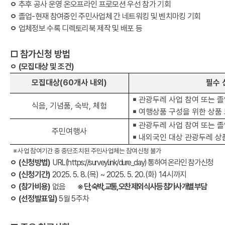
ㅇ
추후 공사 운영 온오프라인 프로모션 우선 참가 기회
ㅇ
졸업
-
현재 참여중인 주민사업체 간 네트워킹 및 벤치마킹 기회
ㅇ
업체정보 수록 디렉토리북 제작 및 배포 등
□
참가신청 방법
ㅇ
(
모집대상 및 조건
)
모집대상(60개사 내외)
필수 
￭
관광두레 사업 참여 또는 
식음
,
기념품
,
숙박
,
체험
￭
여행상품 구성을 위한 상품
￭
관광두레 사업 참여 또는 
주민여행사
￭
내외국인 대상 관광두레 상
※
사업 참여기간 중 중단조치된 주민사업체는 참여신청 불가
ㅇ
(
신청방법
)
URL(https://surveyl.ink/dure_day)
통하여 온라인 참가신청
ㅇ
(
신청기간
)
2025. 5. 8.(
목
) ~ 2025. 5. 20.(
화
) 14
시까지
ㅇ
(
참가비용
)
없음
※
단
,
숙박
,
교통
,
오찬 제외 식사 등 참가사 개별 부담
ㅇ
(
선정발표일)
5월 5주차