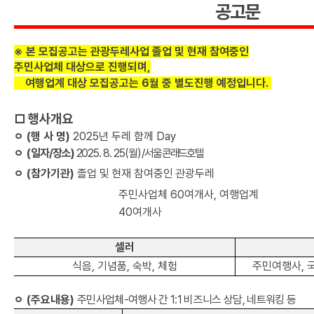
공고문
※ 본 모집공고는 관광두레사업 졸업 및 현재 참여중인
주민사업체 대상으로 진행되며,
여행업계 대상 모집공고는 6월 중 별도진행 예정입니다.
□
행사개요
ㅇ
(
행 사 명
)
2025
년 두레 함께
Day
ㅇ
(
일자
/
장소
)
2025. 8. 25(
월
)
/
서울 콘래드호텔
ㅇ
(
참가기관
)
졸업 및 현재 참여중인
관광두레
주민사업체
60
여개사, 여행업계
40여개사
셀러
식음
,
기념품
,
숙박
,
체험
주민여행사, 
ㅇ
(
주요내용
)
주민사업체
-
여행사 간
1:1
비즈니스 상담
,
네트워킹 등