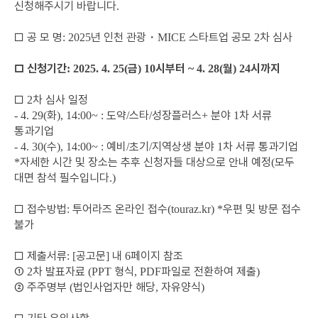
신청해주시기 바랍니다
.
□
공 모 명
년 인천 관광
・
스타트업 공모
차 심사
: 2025
MICE
2
□
신청기간
금
시부터
월
시까지
: 2025. 4. 25(
) 10
~
4. 28(
) 24
□
차 심사 일정
2
화
도약
스타
성장플러스
분야
차 서류
- 4. 29(
), 14:00~ :
/
/
+
1
통과기업
수
예비
초기
지역상생 분야
차 서류 통과기업
- 4. 30(
), 14:00~ :
/
/
1
자세한 시간 및 장소는 추후 신청자들 대상으로 안내 예정
모두
*
(
대면 참석 필수입니다
.)
□
접수방법
투어라즈 온라인 접수
우편 및 방문 접수
:
(touraz.kr) *
불가
□
제출서류
공고문
내
페이지 참조
: [
]
6
①
차 발표자료
형식
파일로 전환하여 제출
2
(PPT
, PDF
)
②
주주명부
법인사업자만 해당
자유양식
(
,
)