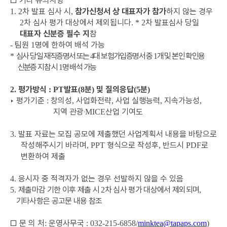
□
기타 유의사항
차 발표 심사 시
참가신청서 상 대표자가 참가
하지 않는 경우
1. 2
,
차 심사 평가 대상에서 제외됩니다
차 발표심사 당일
2
. * 2
대표자 신분증 필수 지
참
팀원
명에 한하여 배석 가능
-
1
심사 당일 재직증명서 또는
대 보험가입증명서 중
개 및 본인 확인용
*
4
1
신분증 지참 시
명 배석 가능
1
평가방식
발표
분
및 질의응답
분
2.
:
PT
(8
)
(5
)
‣
평가기준
창의성
사업화전략
사업 실행능력
지속가능성
:
,
,
,
,
지역 관광
‧
산업 기여도
MICE
발표 자료는 모집 공모에 제출했던 사업계획서 내용을 바탕으로
3.
작성해주시기 바라며
형식으로 작성후
반드시
로
, PPT
,
PDF
변환하여 제출
응시자 중 적격자가 없는 경우 선발하지 않을 수 있음
4.
제출마감 기한 이후 제출 시
차 심사 평가 대상에서 제외되며
5.
2
,
기타사항은 공고문 내용 참조
□
문 의 처
운영사무국
:
: 032-215-6858/
minktea@tapaps.com
)