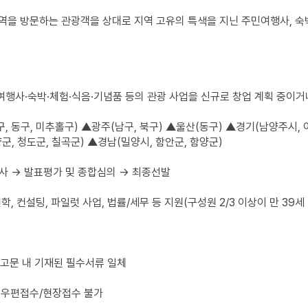
역을 방문하는 관광객을 상대로 지역 고유의 특색을 지닌 주민여행사, 숙박
여행사·숙박·체험·식음·기념품 등의 관광 사업을 신규로 창업 계획 중이
구, 동구, 미추홀구) ▲광주(남구, 북구) ▲울산(동구) ▲경기(남양주시,
군, 청도군, 칠곡군) ▲경남(밀양시, 함안군, 함양군)
실사 → 발표평가 및 종합심의 → 최종선발
 견학, 컨설팅, 파일럿 사업, 법률/세무 등 지원(구성원 2/3 이상이 만 3
공고문 내 기재된 필수서류 일체
e) * 우편접수/현장접수 불가