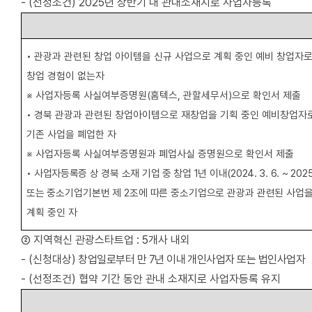
- (
선정조건
) 2025
년 상반기 내 관내소재지로 사업자등록
•
관광과 관련된 창업 아이템을 신규 사업으로 계획 중인 예비 창업자
창업 경험이 없는자
※
사업자등록 사실여부증명원
(
홈텍스
,
관할세무서
)
으로 확인서 제출
•
경북 관광과 관련된 창업아이템으로 재창업을 기획 중인 예비창업자로
기존 사업을 폐업한 자
※
사업자등록 사실여부증명원과 폐업사실 증명원으로 확인서 제출
•
사업자등록증 상 경북 소재 기업 중 창업
1
년 이내
(2024. 3. 6. ~ 2025
또는 중소기업기본번 제
2
조에 따른 중소기업으로 관광과 관련된 사업
계획 중인 자
②
지역혁신 관광스타트업
: 5
개사 내외
- (
신청대상
)
창업일로부터 만
7
년 이내 개인사업자 또는 법인사업자
- (
선정조건
)
협약 기간 동안 관내 소재지로 사업자등록 유지