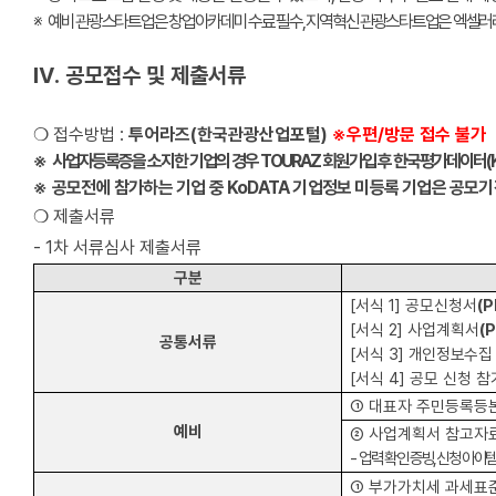
※
예비 관광스타트업은 창업아카데미 수료 필수
,
지역혁신 관광스타트업은 엑셀
Ⅳ
.
공모접수 및 제출서류
❍
접수방법
:
투어라즈
(
한국관광산업포털
)
※
우편
/
방문 접수 불가
※
사업자등록증을 소지한 기업의 경우
TOURAZ
회원가입 후 한국평가데이터
(
※
공모전에 참가하는 기업 중
KoDATA
기업정보 미등록 기업은 공모기
❍
제출서류
-
1
차 서류심사 제출서류
구분
[
서식
1]
공모신청서
(
[
서식
2]
사업계획서
(
공통서류
[
서식
3]
개인정보수집 
[
서식
4]
공모 신청 참
①
대표자 주민등록등
예비
②
사업계획서 참고자
-
업력 확인 증빙
,
신청 아이템
①
부가가치세 과세표