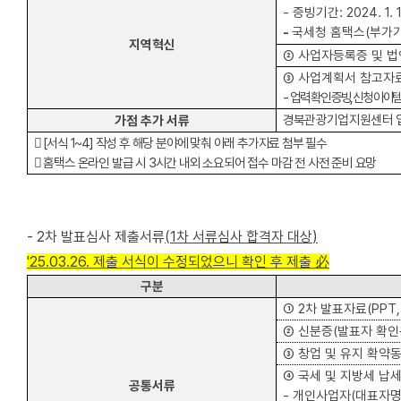
-
증빙기간
: 2024. 1. 
-
국세청 홈택스
(
부가
지역혁신
②
사업자등록증 및 
③
사업계획서 참고자
-
업력 확인 증빙
,
신청 아이템
경북관광기업지원센터 입
가점 추가 서류

[
서식
1~4]
작성 후 해당 분야에 맞춰 아래 추가자료 첨부 필수

홈택스 온라인 발급 시
3
시간 내외 소요되어 접수 마감 전 사전 준비 요망
-
2
차 발표심사 제출서류
(1
차 서류심사 합격자 대상
)
'25.03.26. 제출 서식이 수정되었으니 확인 후 제출 必
구분
①
2
차 발표자료
(PPT
②
신분증
(
발표자 확인
③
창업 및 유지 확약
④
국세 및 지방세 납
공통서류
-
개인사업자
(
대표자