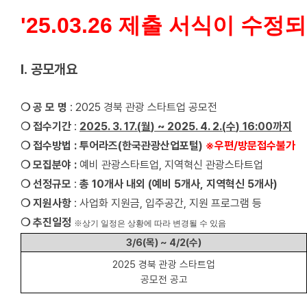
'25.03.26 제출 서식이 수
Ⅰ
.
공모개요
❍
공 모 명
: 2025
경북 관광 스타트업 공모전
❍
접수기간
:
2025. 3. 17.(
월
) ~ 2025. 4. 2.(
수
)
16:00
까지
❍
접수방법
:
투어라즈
(
한국관광산업포털
)
※
우편
/
방문접수불가
❍
모집분야
:
예비 관광스타트업
,
지역혁신 관광스타트업
❍
선정규모
:
총
10
개사 내외
(
예비
5
개사
,
지역혁신
5
개사
)
❍
지원사항
:
사업화 지원금
,
입주공간
,
지원 프로그램 등
❍
추진일정
※
상기 일정은 상황에 따라 변경될 수 있음
3/6(
목
) ~ 4/2(
수
)
2025
경북 관광 스타트업
공모전 공고