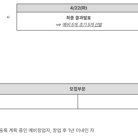
4/22(
화
)
←
최종 결과발표
⟹
예비
5
개
,
초기
5
개 선발
모집부문
등록 계획 중인 예비창업자
,
창업 후
1
년 이내인 자