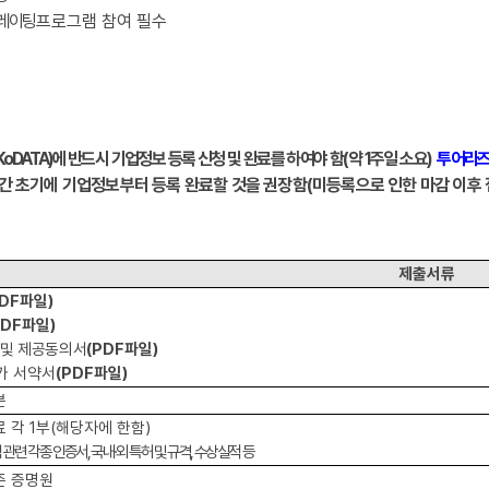
러레이팅
프로그램 참여 필수
KoDATA)
에
반드시 기업정보 등록 신청 및 완료를 하여야 함
(
약
1
주일 소요
)
투어라즈
간 초기에
기업정보부터 등록 완료할 것을 권장함
(
미등록으로 인한 마감 이후 
제출서류
PDF
파일
)
PDF
파일
)
및 제공동의서
(PDF
파일
)
가 서약서
(PDF
파일
)
본
료 각
1
부
(
해당자에 한함
)
 관련 각종 인증서
,
국내
·
외 특허 및 규격
,
수상실적 등
준 증명원