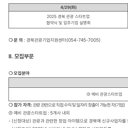
4/29(
화
)
2025
경북 관광 스타트업
협약식 및 입주기업 설명회
❍
문 의
:
경북관광기업지원센터
(054-745-7005)
Ⅱ
.
모집부문
❍
모집분야
①
예비 관광스타트업
❍
참가 자격
:
관광 관련으로 직접 수익 및 일자리 창출이 가능한 자
(
기업
)
①
예비 관광스타트업
: 5
개사 내외
- (
신청대상
)
관광과 관련한 창업 아이템으로 경북에 신규사업자를