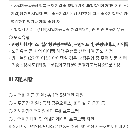
•
사업자등록증상 경북 소재 기업 중 창업
7
년 이내
(
창업일이
2018. 3. 6. ~ 
기업
)
인 개인사업자 또는 중소기업기본법 제
2
조에 따른 중소기업으로 관
영위하고 있거나 계획 중인 자
•
창업일 기준
: (
개인
)
사업자등록증 개업연월일
, (
법인
)
법인등기부등본
❍
모집유형
-
관광체험서비스
,
실감형관광콘텐츠
,
관광인프라
,
관광딥테크
,
지역
-
모집유형 중 사업 아이템 해당 유형을 선택하여 공모 신청
-
융ㆍ복합
(2
가지 이상
)
아이템일 경우 모집유형 중 주력 부문 선택
-
최종 선정 시 모집유형 구분 없이 모집 분야별 평가 고득점 순으로 선정
Ⅲ
.
지원사항
❍
사업화 자금 지원
:
총
1
억
5
천만원 지원
❍
사무공간 지원
:
독립
·
공유오피스
,
회의실
,
라운지 등
❍
경북관광기업지원센터 특화프로그램
❍
창업아카데미 및 엑셀러레이팅 프로그램 지원
※
상기 프로그램 일정 및 내용은 변동될 수 있으며
,
선정 시 추후 별도 안내 예