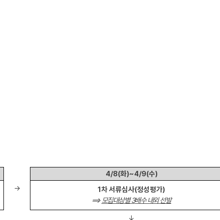
4/8(
화
)~4/9(
수
)
→
1
차 서류심사
(
정성평가
)
⟹
모집대상별
3
배수 내외 선발
↓