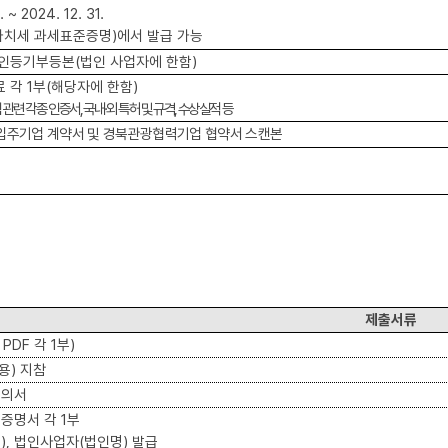
1. ~ 2024. 12. 31.
가치세 과세표준증명
)
에서 발급 가능
법인등기부등본
(
법인 사업자에 한함
)
료 각
1
부
(
해당자에 한함
)
 관련 각종 인증서
,
국내
·
외 특허 및 규격
,
수상실적 등
주기업 계약서 및 경북관광협력기업 협약서 스캔본
제출서류
, PDF
각
1
부
)
용
)
지참
동의서
세증명서 각
1
부
명
),
법인사업자
(
법인명
)
발급