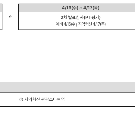
4/16(
수
) ~ 4/17(
목
)
←
2
차 발표심사
(PT
평가
)
예비
4/16(
수
),
지역혁신
4/17(
목
)
②
지역혁신 관광스타트업