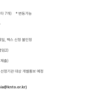
기타 7개) * 변동가능
수
일, 팩스 신청 불인정
붙임2)
 제출)
5.(수) 선정기관 대상 개별통보 예정
a@knto.or.kr)