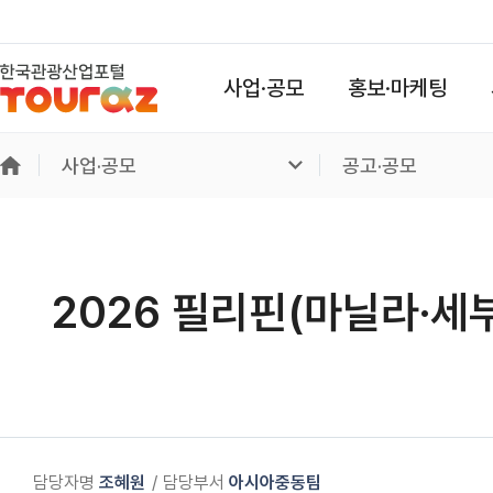
사업·공모
홍보·마케팅
사업·공모
공고·공모
2026 필리핀(마닐라·세부
담당자명
조혜원
담당부서
아시아중동팀