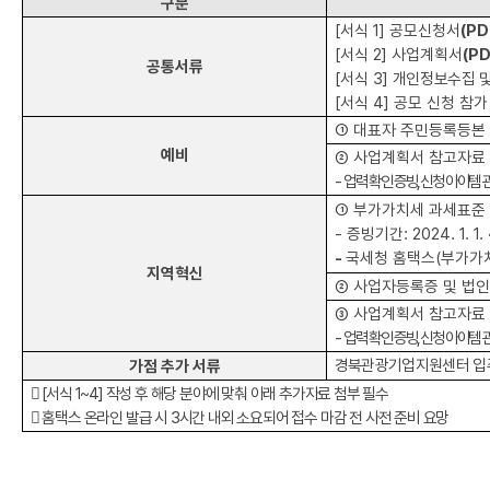
구분
[
서식
1]
공모신청서
(PD
[
서식
2]
사업계획서
(P
공통서류
[
서식
3]
개인정보수집 
[
서식
4]
공모 신청 참가
①
대표자 주민등록등본
예비
②
사업계획서 참고자료
-
업력 확인 증빙
,
신청 아이템 
①
부가가치세 과세표준
-
증빙기간
: 2024. 1. 1.
-
국세청 홈택스
(
부가가
지역혁신
②
사업자등록증 및 법
③
사업계획서 참고자료
-
업력 확인 증빙
,
신청 아이템 
경북관광기업지원센터 입주
가점 추가 서류

[
서식
1~4]
작성 후 해당 분야에 맞춰 아래 추가자료 첨부 필수

홈택스 온라인 발급 시
3
시간 내외 소요되어 접수 마감 전 사전 준비 요망