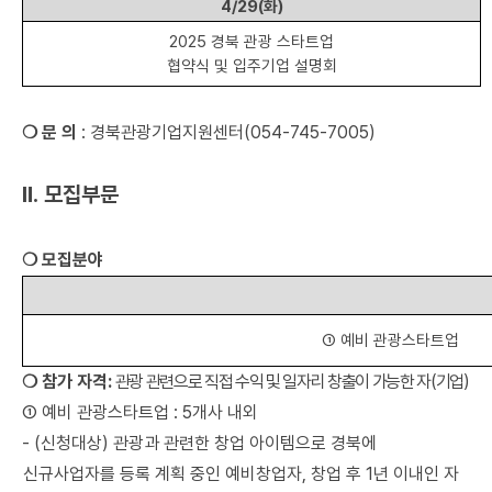
4/29(
화
)
2025
경북 관광 스타트업
협약식 및 입주기업 설명회
❍
문 의
:
경북관광기업지원센터
(054-745-7005)
Ⅱ
.
모집부문
❍
모집분야
①
예비 관광스타트업
❍
참가 자격
:
관광 관련으로 직접 수익 및 일자리 창출이 가능한 자
(
기업
)
①
예비 관광스타트업
: 5
개사 내외
- (
신청대상
)
관광과 관련한 창업 아이템으로 경북에
신규사업자를
등록 계획 중인 예비창업자
,
창업 후
1
년 이내인 자