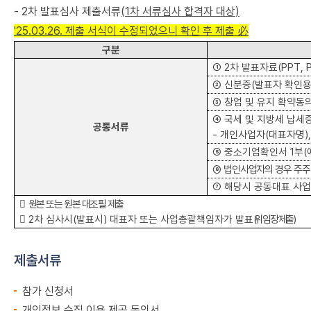
-
2
차 발표심사 제출서류
(1
차 서류심사 합격자 대상
)
'25.03.26. 제출 서식이 수정되었으니 확인 후 제출 必
구분
①
2
차 발표자료
(PPT, 
②
신분증
(
발표자 확인
③
창업 및 유지 확약동
④
국세 및 지방세 납세
공통서류
-
개인사업자
(
대표자명
)
⑤
중소기업확인서
1
부
(
⑥
법인사업자의 경우 주
⑦
해당시 공동대표 사

원본 또는 원본 대조필 제출

2
차 심사시
(
발표시
)
대표자 또는 사업총괄책임자가 발표
(
위임장 제출
)
제출서류
참가 신청서
개인정보 수집 이용 제공 동의서