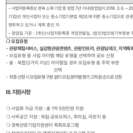
•
사업자등록증상 경북 소재 기업 중 창업
7
년 이내
(
창업일이
2018. 3. 6. ~ 2
기업
)
인 개인사업자 또는 중소기업기본법 제
2
조에 따른 중소기업으로 관광
영위하고 있거나 계획 중인 자
•
창업일 기준
: (
개인
)
사업자등록증 개업연월일
, (
법인
)
법인등기부등본 
❍
모집유형
-
관광체험서비스
,
실감형관광콘텐츠
,
관광인프라
,
관광딥테크
,
지역특
-
모집유형 중 사업 아이템 해당 유형을 선택하여 공모 신청
-
융ㆍ복합
(2
가지 이상
)
아이템일 경우 모집유형 중 주력 부문
선택
-
최종 선정 시 모집유형 구분 없이 모집 분야별 평가 고득점 순으로 선정
Ⅲ
.
지원사항
❍
사업화 자금 지원
:
총
1
억
5
천만원 지원
❍
사무공간 지원
:
독립
·
공유오피스
,
회의실
,
라운지 등
❍
경북관광기업지원센터 특화프로그램