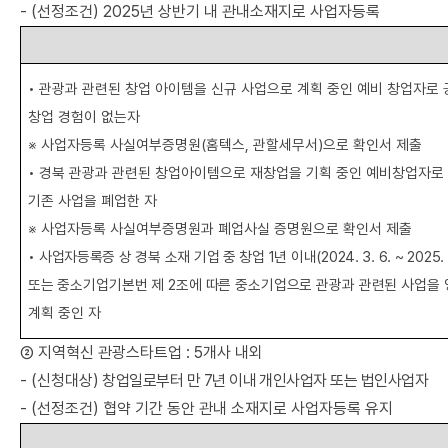
- (
선정조건
) 2025
년 상반기 내 관내소재지로 사업자등록
•
관광과 관련된 창업 아이템을 신규 사업으로 계획 중인 예비 창업자로
창업 경험이 없는자
※
사업자등록 사실여부증명원
(
홈텍스
,
관할세무서
)
으로 확인서 제출
•
경북 관광과 관련된 창업아이템으로 재창업을 기획 중인 예비창업자로 
기존 사업을 폐업한 자
※
사업자등록 사실여부증명원과 폐업사실 증명원으로 확인서 제출
•
사업자등록증 상 경북 소재 기업 중 창업
1
년 이내
(2024. 3. 6. ~ 2025. 
또는 중소기업기본번 제
2
조에 따른 중소기업으로 관광과 관련된 사업을
계획 중인 자
②
지역혁신 관광스타트업
: 5
개사 내외
- (
신청대상
)
창업일로부터 만
7
년 이내 개인사업자 또는 법인사업자
- (
선정조건
)
협약 기간 동안 관내 소재지로 사업자등록 유지