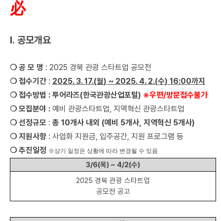
必
Ⅰ
.
공모개요
❍
공 모 명
: 2025
경북 관광 스타트업 공모전
❍
접수기간
:
2025. 3. 17.(
월
) ~ 2025. 4. 2.(
수
)
16:00
까지
❍
접수방법
:
투어라즈
(
한국관광산업포털
)
※
우편
/
방문접수불가
❍
모집분야
:
예비 관광스타트업
,
지역혁신 관광스타트업
❍
선정규모
:
총
10
개사 내외
(
예비
5
개사
,
지역혁신
5
개사
)
❍
지원사항
:
사업화 지원금
,
입주공간
,
지원 프로그램 등
❍
추진일정
※
상기 일정은 상황에 따라 변경될 수 있음
3/6(
목
) ~ 4/2(
수
)
2025
경북 관광 스타트업
공모전 공고