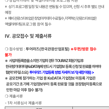
❍
창업아카데미 및 엑셀러레이팅 프로그램 지원
※
상기 프로그램 일정 및 내용은 변동될 수 있으며
,
선정 시 추후 별도 안내
예정
※
예비 관광스타트업은 창업아카데미 수료 필수
,
지역혁신 관광스타트업은
엑셀러레이팅
프로그램 참여 필수
Ⅳ
.
공모접수 및 제출서류
❍
접수방법
:
투어라즈
(
한국관광산업포털
)
※
우편
/
방문 접수
불가
※
사업자등록증을 소지한 기업의 경우
TOURAZ
회원가입 후
한국평가데이터
(KoDATA)
에
반드시 기업정보 등록 신청 및 완료를 하여야
함
(
약
1
주일 소요
)
투어라즈 기업등록 방법 자세히 보기(새창이동) >
※
공모전에 참가하는 기업 중
KoDATA
기업정보 미등록 기업은
공모기간 초기에
기업정보부터 등록 완료할 것을 권장함
(
미등록으로
인한 마감 이후 접수 불가
)
❍
제출서류
-
1
차 서류심사 제출서류