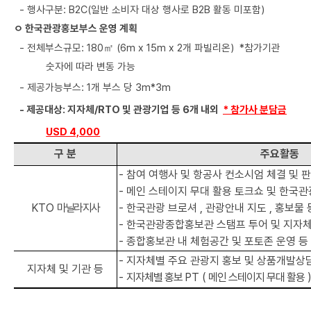
- 행사구분: B2C(일반 소비자 대상 행사로 B2B 활동 미포함)
ㅇ 한국관광홍보부스 운영 계획
- 전체부스규모: 180㎡ (6m x 15m x 2개 파빌리온) *참가기관
숫자에 따라 변동 가능
- 제공가능부스: 1개 부스 당 3m*3m
- 제공대상: 지자체/RTO 및 관광기업 등 6개 내외
* 참가사 분담금
USD 4,000
구 분
주요활동
-
참여 여행사 및 항공사 컨소시엄 체결 및 
-
메인 스테이지 무대 활용 토크쇼 및 한국
KTO
마닐라지사
-
한국관광 브로셔
,
관광안내 지도
,
홍보물 
-
한국관광종합홍보관 스탬프 투어 및 지자체
-
종합홍보관 내 체험공간 및 포토존 운영 등
-
지자체별 주요 관광지 홍보 및 상품개발상
지자체 및 기관 등
-
지자체별 홍보
PT
(
메인 스테이지 무대 활용
)