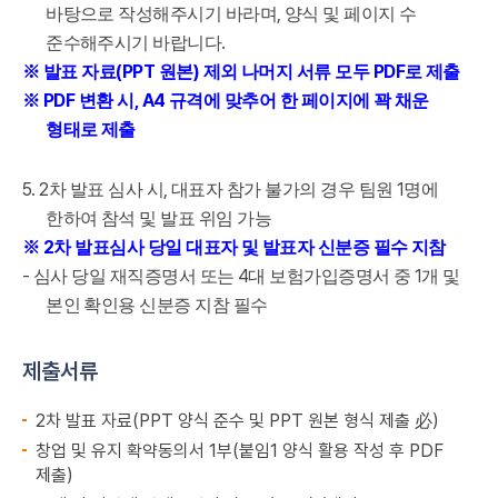
,
바탕으로 작성해주시기 바라며
양식 및 페이지 수
.
준수해주시기 바랍니다
(PPT
)
PDF
※
발표 자료
원본
제외 나머지 서류 모두
로 제출
PDF
, A4
※
변환 시
규격에 맞추어 한 페이지에 꽉 채운
형태로 제출
5. 2
,
1
차 발표 심사 시
대표자 참가 불가의 경우 팀원
명에
한하여 참석 및 발표 위임 가능
2
※
차 발표심사 당일 대표자 및 발표자 신분증 필수 지참
-
4
1
심사 당일 재직증명서 또는
대 보험가입증명서 중
개 및
본인 확인용 신분증 지참 필수
제출서류
2차 발표 자료(PPT 양식 준수 및 PPT 원본 형식 제출 必)
창업 및 유지 확약동의서 1부(붙임1 양식 활용 작성 후 PDF
제출)