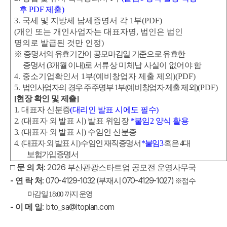
후
PDF
제출
)
3.
국세 및 지방세 납세증명서 각
1
부
(PDF)
(
개인 또는 개인사업자는 대표자명
,
법인은 법인
명의로 발급된 것만 인정
)
※
증명서의 유효기간이 공모마감일 기준으로 유효한
증명서
(3
개월 이내
)
로
서류상 미체납 사실이 없어야 함
4.
중소기업확인서
1
부
(
예비창업자 제출 제외
)(PDF)
5.
법인사업자의 경우 주주명부
1
부
(
예비창업자 제출 제외
)
(PDF)
[
현장 확인 및 제출
]
1.
대표자 신분증
(
대리인 발표 시에도 필수
)
2. (
대표자 외 발표 시
)
발표 위임장
*
붙임
2
양식 활용
3. (
대표자 외 발표 시
)
수임인 신분증
4.
(
대표자 외 발표 시
)
수임인 재직증명서
*
붙임
3
혹은
4
대
보험가입증명서
: 2026
□
문 의 처
부산관광스타트업 공모전 운영사무국
-
:
070-4129-1032 (
070-4129-1027)
연 락 처
부재시
※
접수
마감일
18:00
까지 운영
-
: bto_sa@ltoplan.com
이 메 일