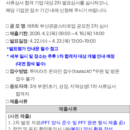
2
,
서류심사 합격 기업 대상
차 발표심사를 실시하오니
.
해당 기업은 접수 기간 내에 신청해 주시기 바랍니다
:
8
2
□
공 모 명
제
회 부산관광스타트업 공모전
차 심사
: 2026. 4. 2.(
) 09:00 ~ 4. 16.(
) 14:00
□
제출기한
목
목
: 4. 22.(
) ~ 4. 23.(
) 13:00~19:00
□
발표일정
수
목
*
발표평가 안내문 필수 참고
*
세부 일시 및 장소는 추후
1
차 합격자 대상 개별 안내 예정
(
대면 참석 필수
)
:
(touraz.kr) *
□
접수방법
투어라즈 온라인 접수
우편 및 방문
접수 불가
: 3
(
,
,
) 1
□
응모자격
개 부문
초기
성장
지역상생
차 서류심사
합격자
□
제출서류
제출서류
[
사전 제출
]
1. 2
차 발표 자료
(PPT
양식 준수 및
PPT
원본 형식 제출
必
)
2.
창업 및 유지 확약동의서
1
부
(
붙임
1
양식 활용 작성