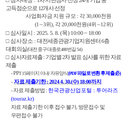
□
심사대상
:
1
차 서면심사 선정
24
개 기업 중
고득점순으로
12
개사 선정
사업화자금 지원 규모
:
각
30,000
천원
(1
∼
3
위
),
각
20,000
천원
(4
위
∼
12
위
)
□
심사일시
: 2025. 5. 8. (
목
) 10:00 ~ 18:00
□
심사장소
:
대전세종관광기업지원센터
6
층
대회의실
(
대전 중구 대종로
488
번길
54)
□
심
사자료제출
:
기업별
2
차 발표 심사를 위한 자료
제출
- PP
T 15
페이지 이내
/
자유양식
(PDF
파일로 변환 후 제출
必
)
-
자
료 제출기한
: 2024 4. 30.
(
수
) 18:00
까지
-
자료 제출방법
:
한국관광산업포털
:
투어라즈
(touraz.kr)
자료 제출기한 이후 접수 불가
,
방문접수 및
우편접수 불가