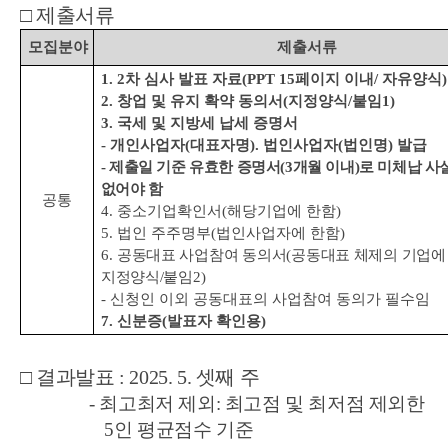
□
제출서류
모집분야
제출서류
1. 2
차 심사 발표 자료
(PPT 15
페이지 이내
/
자유양식
)
2.
창업 및 유지 확약 동의서
(
지정양식
/
붙임
1)
3.
국세 및 지방세 납세 증명서
-
개인사업자
(
대표자명
).
법인사업자
(
법인명
)
발급
-
제출일 기준 유효한 증명서
(3
개월 이내
)
로 미체납 사
없어야 함
공통
4.
중소기업확인서
(
해당기업에 한함
)
5.
법인 주주명부
(
법인사업자에 한함
)
6.
공동대표 사업참여 동의서
(
공동대표 체제의 기업에
지정양식
/
붙임
2)
-
신청인 이외 공동대표의 사업참여 동의가 필수임
7.
신분증
(
발표자 확인용
)
□
결과발표
: 2025. 5.
셋째 주
-
최고최저 제외
:
최고점 및 최저점 제외한
5
인 평균점수 기준