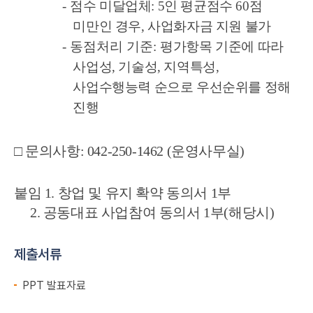
-
점수 미달업체
: 5
인 평균점수
60
점
미만인 경우
,
사업화자금 지원 불가
-
동점처리 기준
:
평가항목 기준에 따라
사업성
,
기술성
,
지역특성
,
사업수행능력 순으로 우선순위를 정해
진행
□
문의사항
: 042-250-1462 (
운영사무실
)
붙임
1.
창업 및 유지 확약 동의서
1
부
2.
공동대표 사업참여 동의서
1
부
(
해당시
)
제출서류
PPT 발표자료