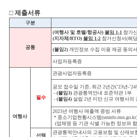
□ 제출서류
구분
(여행사 및 호텔/항공사)
붙임 1-1
참가신
(지자체/RTO)
붙임 1-2
참가신청서(해당 
공통
(붙임2)
개인정보 수집 이용 제공 동의서
사업자등록증
관광사업자등록증
공모 접수일 기준, 최근 2년간(’23년-
-
(붙임3)
관광통역안내 표준약관 1부
필수
-
(붙임4)
설립 2년 미만 신규 여행사의
2023년 여행사 매출액 증빙 서류
여행사
* 중소기업현황시스템(sminfo.mss.go.
(업체명 등 기관 식별 가능한 정보와 
관광통역안내사의 고용보험 및 산재보험
선택