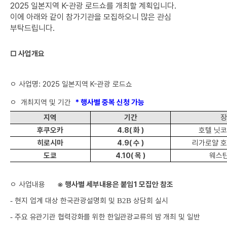
2025 일본지역 K-관광 로드쇼를 개최할 계획입니다.
이에 아래와 같이 참가기관을 모집하오니 많은 관심
부탁드립니다.
□
사업개요
ㅇ 사업명: 2025 일본지역 K-관광 로드쇼
ㅇ
개최지역 및 기간
* 행사별 중복 신청 가능
지역
기간
장
후쿠오카
4.8(
화
)
호텔 닛코
히로시마
4.9(
수
)
리가로얄 호
도쿄
4.10(
목
)
웨스틴
ㅇ
사업내용
※ 행사별 세부내용은 붙임1 모집안 참조
현지 업계 대상 한국관광설명회 및
상담회 실시
-
B2B
주요 유관기관 협력강화를 위한 한일관광교류의 밤 개최 및 일반
-