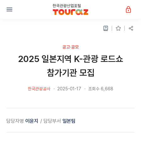
공고·공모
2025 일본지역 K-관광 로드쇼
참가기관 모집
한국관광공사
2025-01-17
조회수 6,668
담당자명
이윤지
담당부서
일본팀