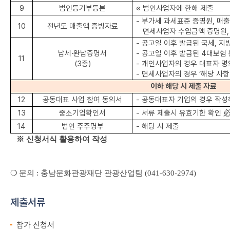
9
법인등기부등본
※
법인사업자에 한해 제출
-
부가세 과세표준 증명원
,
매출
10
전년도 매출액 증빙자료
면세사업자 수입금액 증명원
-
공고일 이후 발급된 국세
,
지
납세
·
완납증명서
-
공고일 이후 발급된
4
대보험 
11
(3
종
)
-
개인사업자의 경우 대표자 명
-
면세사업자의 경우
‘
해당 사항
이하 해당 시 제출 자료
12
공동대표 사업 참여 동의서
-
공동대표자 기업의 경우 작성
13
중소기업확인서
-
서류 제출시 유효기한 확인
14
법인 주주명부
-
해당 시 제출
※ 신청서식 활용하여 작성
❍
문의
:
충남문화관광재단 관광산업팀
(041-630-2974)
제출서류
참가 신청서