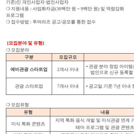
기준
)
인 개인사업자
·
법인사업자
❍
지원내용
:
사업화자금
(30
백만 원
~ 9
백만 원
)
및 역량강화
프로그램
❍
접수방법
:
투어라즈 공고
/
공모를 통한 접수
[
모집분야 및 유형
]
❍
모집분야
구분
모집규모
•
관광 분야 창업 아이템
예비관광 스타트업
2
개사 이내
법인으로 신규 등록할
관광 스타트업
7
개사 이내
•
공고일 기준
7
년 이내 
❍
모집유형
유형
내용
지역 특화 음식 개발 및 미식관광 연계 
미식 특화 콘텐츠
테마 프로그램 및 관광 콘텐