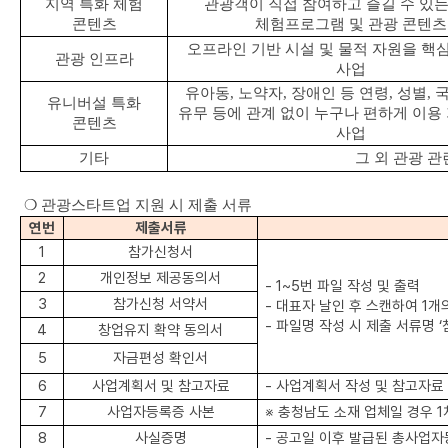
지역 특화 체험
관광객이 직접 참여하고 즐길 수 있
콘텐츠
체험프로그램 및 관광 콘텐츠
오프라인 기반 시설 및 물적 자원을 핵
관광 인프라
사업
유아동
,
노약자
,
장애인 등 연령
,
성별
,
유니버설 특화
유무 등에 관계 없이 누구나 편하게 이용
콘텐츠
사업
기타
그 외 관광 관
❍
관광스타트업 지원 시 제출 서류
연번
제출서류
1
참가신청서
2
개인정보 제공동의서
- 1~5
번 파일 작성 및 출력
3
참가신청 서약서
-
대표자 날인 후 스캔하여
1
개
-
파일명 작성 시 제출 서류명
‘
4
창업유지 확약 동의서
5
자금편성 확인서
6
사업계획서 및 참고자료
-
사업계획서 작성 및 참고자료
7
사업자등록증 사본
※
충청남도 소재 업체일 경우
1
8
사실증명
-
공고일 이후 발급된 총사업