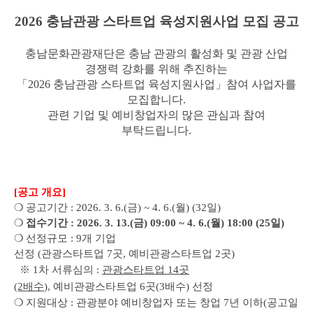
2026
충남관광 스타트업 육성지원사업 모집 공고
충남문화관광재단은 충남 관광의 활성화 및 관광 산업
경쟁력 강화를 위해 추진하는
「
2026
충남관광 스타트업 육성지원사업
」
참여 사업자를
모집합니다
.
관련 기업 및 예비창업자의 많은 관심과 참여
부탁드립니다
.
[
공고 개요
]
❍
공고기간
: 2026. 3. 6.(
금
) ~ 4. 6.(
월
) (32
일
)
❍
접수기간
: 2026. 3. 13.(
금
) 09:00 ~ 4. 6.(
월
) 18:00 (25
일
)
❍
선정규모
: 9
개 기업
선정
(
관광스타트업
7
곳
,
예비관광스타트업
2
곳
)
※ 1차 서류심의 :
관광스타트업
14
곳
(2
배수
)
,
예비관광스타트업
6
곳
(3
배수
)
선정
❍
지원대상
:
관광분야 예비창업자 또는 창업
7
년 이하
(
공고일