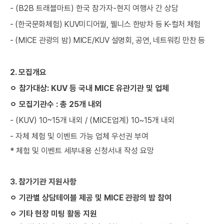
- (B2B
트래블마트
)
한국 참가자
-
현지 여행사 간 상담
- (
한국문화체험
) KUV
미디어월
,
웰니스 한방차 등
K-
컬처 체험
- (MICE
관광의 밤
) MICE/KUV
설명회
,
공연
,
네트워킹 만찬 등
2.
모집개요
ㅇ
참가대상
: KUV
등 국내
MICE
유관기관 및 업체
ㅇ
모집기관수
:
총
25
개 내외
- (KUV) 10~15
개 내외
/ (MICE
업계
) 10~15
개 내외
-
자체 체험 및 이벤트 가능 업체 우선권 부여
*
체험 및 이벤트 세부내용 신청서내 작성 요망
3.
참가기관 지원사항
ㅇ
기관별 상담테이블 제공 및
MICE
관광의 밤 참여
ㅇ
기타 현장 미팅 활동 지원