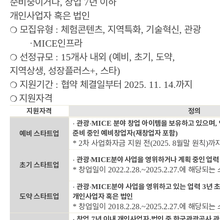
준비중이거나
창업
년 이하
,
7
개인사업자 혹은 법인
모집유형
체험콘텐츠
지역특화
기술혁신
관광
:
,
,
,
❍
인프라
·MICE
선정규모
개사 내외
예비
초기
도약
: 15
(
,
,
,
❍
지역상생
성장플러스
스타
,
+,
)
지원기간
협약 체결일부터
까지
:
2025. 11. 14.
❍
지원자격
❍
지원자격
정의
‧
관광
‧
분야 창업 아이템을 보유하고 있으며
MICE
,
준비 중인 예비창업자
재창업자 포함
예비 스타트업
(
)
차 사업화자금 지원 전
월말 원칙
까지
* 2
(2025. 8
)
‧
관광
‧
분야 사업을 영위하거나 계획 중인 업력
MICE
초기 스타트업
창업일이
에 해당되는
*
2022.2.28.~2025.2.27.
‧
관광
‧
분야 사업을 영위하고 있는 업력
년 
MICE
3
도약 스타트업
개인사업자 혹은 법인
창업일이
에 해당되는
*
2018.2.28.~2025.2.27.
‧
창업
년 이내 개인사업자
‧
법인 중 한국관광공사 
7