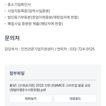
중소기업확인서
사업자등록증(업력사실증명)
법인등기부등본(창업이력증명/재창업자에 한함)
폐업사실 증명원 제출(해당자에 한함)
문의처
담당부서 : 인천관광기업지원센터 / 연락처 : 032-724-9125
첨부파일
붙임1. [수정공고문] 2025 인천 관광MICE 스타트업 발굴 공모
(청렴이행준수사항포함).pdf
미리보기
다운로드