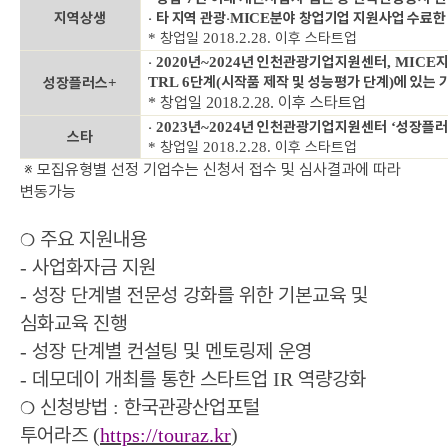
지역상생
‧
타 지역 관광
‧
분야 창업기업 지원사업 수료한
MICE
창업일
이후 스타트업
*
2018.2.28.
‧
년
년 인천관광기업지원센터
지
2020
~2024
, MICE
단계
시작품 제작 및 성능평가 단계
에 있는 
성장플러스
TRL 6
(
)
+
창업일
이후 스타트업
*
2018.2.28.
‧
년
년 인천관광기업지원센터
성장플러
2023
~2024
‘
스타
창업일
이후 스타트업
*
2018.2.28.
※
모집유형별 선정 기업수는 신청서 접수 및 심사결과에 따라
변동가능
주요 지원내용
❍
사업화자금 지원
-
성장 단계별 전문성 강화를 위한 기본교육 및
-
심화교육 진행
성장 단계별 컨설팅 및 멘토링제 운영
-
데모데이 개최를 통한 스타트업
역량강화
-
IR
신청방법
한국관광산업포털
:
❍
투어라즈
(
https://touraz.kr
)