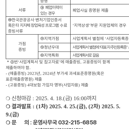
증명
⑨
폐업이력이
서류
폐업사실 증명원 제출
있는 경우
⑩
한국관광공사 벤처기업인증서
혹은 타 지자체 창업육성 프로그램
수료
지역상생
부문 지원업체의 경우
‘
’
증빙서류
⑪
지역가점
사업계획서 별첨에
사업자등록증
‘
가점
⑫
청년우대
사업계획서 별첨에
대표자 주민등록증
‘
’
증빙
⑬
지역특화
사업계획서로 갈음
③
번
사업계획서 및 참고자료
에 매출증빙
고용증빙이 함께
*
‘
’
,
제출하여야 함
.
매출증빙
년
년 부가세 과세표준증명원
혹은
- (
) 2023
, 2024
(
표준매출증명원
제출
)
고용증빙
대보험 가입자 명부
사업자용
제출
- (
) 4
(
)
신청마감
금
까지
: 2025. 4. 18.(
) 16:00
❍
결과발표
차
금
차
: (1
) 2025. 4. 25.(
),
(2
) 2025. 5.
❍
금
9.(
)
문 의 : 운영사무국 032-215-6858
❍