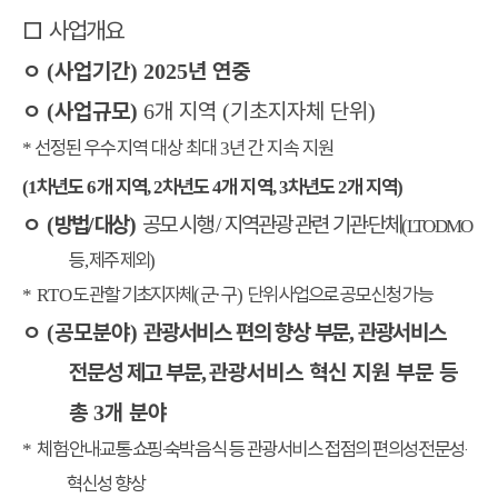
□
사업개요
ㅇ
사업기간
년 연중
(
) 2025
ㅇ
사업규모
개 지역
기초지자체 단위
(
)
6
(
)
선정된 우수지역 대상 최대
년 간 지속 지원
*
3
차년도
개 지역
차년도
개 지역
차년도
개 지역
(1
6
, 2
4
, 3
2
)
ㅇ
방법
대상
공모 시행
지역관광 관련 기관
‧
단체
(
/
)
/
‧
(LTO
DMO
등
제주 제외
,
)
도 관할 기초지자체
군
구
단위 사업으로 공모 신청 가능
* RTO
(
·
)
ㅇ
공모분야
관광서비스 편의 향상 부문
관광서비스
(
)
,
전문성 제고 부문
관광서비스 혁신 지원 부문 등
,
총
개 분야
3
체험
‧
안내
‧
교통
‧
쇼핑
‧
숙박
‧
음식 등 관광서비스 접점의 편의성
‧
전문성
‧
*
혁신성 향상