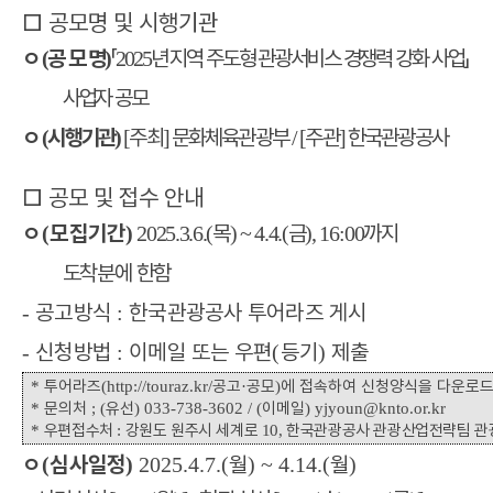
□
공모명 및 시행기관
ㅇ
공 모 명
「
년 지역 주도형 관광서비스 경쟁력 강화 사업
」
(
)
2025
사업자 공모
ㅇ
시행기관
주최
문화체육관광부
주관
한국관광공사
(
)
[
]
/ [
]
□
공모 및 접수 안내
ㅇ
모집기간
목
금
까지
(
)
2025.3.6.(
) ~ 4.4.(
),
16:00
도착분에 한함
공고방식
한국관광공사 투어라즈 게시
-
:
신청방법
이메일 또는 우편
등기
제출
-
:
(
)
투어라즈
공고
공모
에 접속하여 신청양식을 다운로드
*
(http://touraz.kr/
·
)
문의처
유선
이메일
*
; (
) 033-738-3602 / (
) yjyoun@knto.or.kr
우편접수처
강원도 원주시 세계로
한국관광공사 관광산업전략팀 
*
:
10,
ㅇ
심사일정
월
월
(
)
2025.4.7.(
) ~ 4.14.(
)