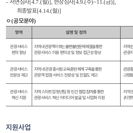
서면심사
월
현장심사
수
금
-
[4.7.(
)],
[4.9.(
)~11.(
)],
최종발표
월
[4.14.(
)]
ㅇ
공모분야
(
)
영역
설명 및 정의
관광서비스
지역 내 관광객이 겪는 불편
불만문제 해결을 통한
지역 
·
편의 향상
관광서비스 이용 편의성 및 정보 접근성 향상
관광
·
관광서비스
지역 내 관광 종사원 교육
‧
훈련 체계 구축을 통한
관광종
·
전문성 제고
관광객 접점 서비스 전문성 및 친절도 제고
고령층 
·
관광서비스
지역 스타트업
‧
청년팀 등 민간 협업
‧
참여를 통한
지역 
·
혁신 지원
관광서비스 혁신 아이디어 발굴 및 사업화 지원
티켓
(
지원사업