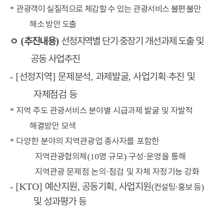
관광객이 실질적으로 체감할 수 있는 관광서비스 불편
‧
불만
*
해소 방안 도출
ㅇ
추진내용
선정지역별 단기
‧
중장기 개선과제 도출 및
(
)
공동 사업추진
선정지역
문제분석
과제발굴
사업기획
‧
추진 및
-
[
]
,
,
자체점검 등
지역 주도 관광서비스 분야별 시급과제 발굴 및 자발적
*
해결방안 모색
다양한 분야의 지역관광업 종사자를 포함한
*
지역관광협의체
명 규모
구성
운영을 통해
(10
)
·
지역관광 문제점 논의
점검 및 자체 자정기능 강화
·
예산지원
공동기획
사업지원
- [KTO]
,
,
컨설팅
홍보 등
(
·
)
및 성과평가 등