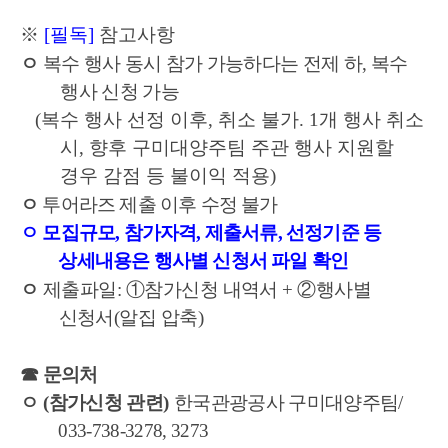
※
[
필독
]
참고사항
ㅇ
복수 행사 동시 참가 가능하다는 전제 하
,
복수
행사 신청 가능
(
복수 행사 선정 이후
,
취소 불가
. 1
개 행사 취소
시
,
향후 구미대양주팀 주관 행사 지원할
경우 감점 등 불이익 적용
)
ㅇ
투어라즈 제출 이후 수정 불가
ㅇ
모집규모
,
참가자격
,
제출서류
,
선정기준
등
상세내용은 행사별 신청서 파일 확인
ㅇ
제출파일
:
①
참가신청 내역서
+
②
행사별
신청서
(
알집 압축
)
☎
문의처
ㅇ
(
참가신청 관련
)
한국관광공사 구미대양주팀
/
033-738-3278, 3273