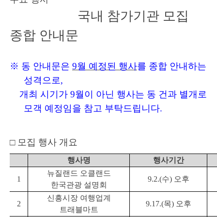
국내 참가기관 모집
종합 안내문
※
동 안내문은
9
월 예정된 행사
를 종합 안내하는
성격으로
,
개최 시기가
9
월이 아닌 행사는 동 건과 별개로
모객 예정임을 참고 부탁드립니다
.
□
모집 행사 개요
행사명
행사기간
뉴질랜드 오클랜드
1
9.2.(
수
)
오후
한국관광 설명회
신흥시장 여행업계
2
9.17.(
목
)
오후
트래블마트