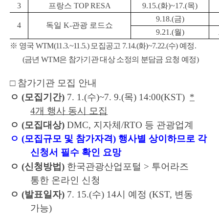
3
프랑스
TOP RESA
9.15.(
화
)~17.(
목
)
9.18.(
금
)
4
독일
K-
관광 로드쇼
9.21.(
월
)
※
영국
WTM(11.3.~11.5.)
모집공고
7.14.(
화
)~7.22.(
수
)
예정
.
(
금년
WTM
은 참가기관 대상 소정의 분담금 요청 예정
)
□
참가기관 모집 안내
ㅇ
(
모집기간
)
7. 1.(
수
)~7. 9.(
목
) 14:00(KST)
*
4
개 행사 동시 모집
ㅇ
(
모집대상
)
DMC,
지자체
/RTO
등 관광업계
ㅇ
(모집규모 및 참가자격
)
행사별 상이하므로 각
신청서 필수 확인 요망
ㅇ
(
신청방법
)
한국관광산업포털
>
투어라즈
통한 온라인 신청
ㅇ
(
발표일자
)
7. 15.(
수
) 14
시 예정
(KST,
변동
가능
)