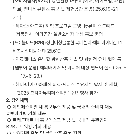
-
(
소비자행사
(B2C))
방한관광
K-
뷰티
(
헤어
,
메이크업
,
패션
),
의료
,
웰니스 콘텐츠 홍보 및 체험공간 운영
(’25.6.19~21,
3
일
)
･
테마존
(
아트홀
)
체험 프로그램 운영
, K-
뷰티 스트리트
제품전시
,
야외공간 일반소비자 대상 홍보 운영
-
(
트래블마트
(B2B))
상담매칭을 통한 국내 셀러
-
해외 바이어간
1:1
비즈니스 미팅 개최
(’25.6.19)
･
의료웰니스 융복합 방한상품 개발 및 방한객 유치 협의 등
-
(
팸투어 운영
)
해외바이어 및 미디어 대상 팸투어 실시
(‘25. 6.
17.~6. 23.)
･
헤어
·
메이크업
·
패션
·
의료
·
웰니스 주요시설 답사 및 체험
,
‘2025
코리아뷰티페스티벌
’
주요 행사 참가
2.
참가혜택
○
메인페스티벌 내 홍보부스 제공 및 국내외 소비자 대상
홍보마케팅 기회 제공
○
트래블마트 내 홍보데스크 제공 및 국내외 유관업계
B2B
네트워킹 기회 제공
○
참여기관 홍보 및 할인상품 홍보 지원