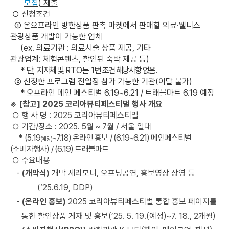
모집
)
제출
○
신청조건
①
온오프라인 방한상품 판촉 마켓에서 판매할 의료
·
웰니스
관광상품 개발이 가능한 업체
(ex.
의료기관
:
의료시술 상품 제공
,
기타
관광업계
:
체험콘텐츠
,
할인된 숙박 제공 등
)
*
단
,
지자체 및
RTO
는
1
번 조건 해당사항 없음
.
②
신청한 프로그램 전일정 참가 가능한 기관
(
이탈 불가
)
*
오프라인 메인 페스티벌
6.19~6.21 /
트래블마트
6.19
예정
※
[
참고
] 2025
코리아뷰티페스티벌 행사 개요
○
행 사 명
: 2025
코리아뷰티페스티벌
○
기간
/
장소
: 2025. 5
월
~ 7
월
/
서울 일대
*
(5.19
~7.18)
온라인 홍보
/ (6.19~6.21)
메인페스티벌
(
예정
)
(
소비자행사
) / (6.19)
트래블마트
○
주요내용
-
(
개막식
)
개막 세리모니
,
오프닝공연
,
홍보영상 상영 등
(‘25.6.19, DDP)
-
(
온라인 홍보
)
2025
코리아뷰티페스티벌 통합 홍보 페이지를
통한 할인상품 게재 및 홍보
(’25. 5. 19.(
예정
)~7. 18., 2
개월
)