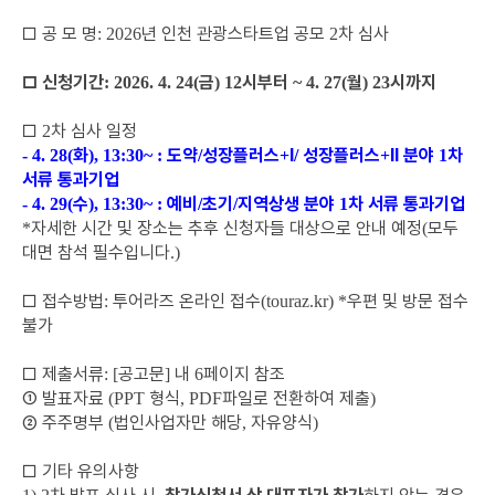
□
공 모 명
년 인천 관광스타트업 공모
차 심사
: 2026
2
□
신청기간
금
시부터
월
시까지
: 2026. 4. 24(
) 12
~ 4. 27(
) 23
□
차 심사 일정
2
화
도약
성장플러스
Ⅰ
성장플러스
Ⅱ
분야
차
-
4. 28(
), 13:30~ :
/
+
/
+
1
서류 통과기업
수
예비
초기
지역상생 분야
차 서류 통과기업
-
4. 29(
), 13:30~ :
/
/
1
자세한 시간 및 장소는 추후 신청자들 대상으로 안내 예정
모두
*
(
대면 참석 필수입니다
.)
□
접수방법
투어라즈 온라인 접수
우편 및 방문 접수
:
(touraz.kr) *
불가
□
제출서류
공고문
내
페이지 참조
: [
]
6
①
발표자료
형식
파일로 전환하여 제출
(PPT
, PDF
)
②
주주명부
법인사업자만 해당
자유양식
(
,
)
□
기타 유의사항