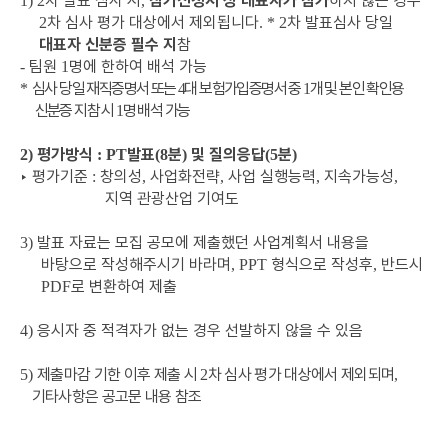
차 발표 심사 시
참가신청서 상 대표자가 참가
하지 않는 경우
1) 2
,
차 심사 평가 대상에서 제외됩니다
차 발표심사 당일
2
. * 2
대표자 신분증 필수 지
참
팀원
명에 한하여 배석 가능
-
1
심사 당일 재직증명서 또는
대 보험가입증명서 중
개 및 본인 확인용
*
4
1
신분증 지참 시
명 배석 가능
1
평가방식
발표
분
및 질의응답
분
2)
:
PT
(8
)
(5
)
‣
평가기준
창의성
사업화전략
사업 실행능력
지속가능성
:
,
,
,
,
지역 관광산업 기여도
발표 자료는 모집 공모에 제출했던 사업계획서 내용을
3)
바탕으로 작성해주시기 바라며
형식으로 작성후
반드시
, PPT
,
로 변환하여 제출
PDF
응시자 중 적격자가 없는 경우 선발하지 않을 수 있음
4)
제출마감 기한 이후 제출 시
차 심사 평가 대상에서 제외되며
5)
2
,
기타사항은 공고문 내용 참조