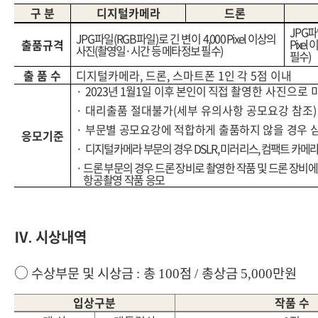
구 분
디지털카메라
드론
J
PG
파
JPG
파일
(RGB
파일
)
로 긴 변이
4,000 Pixel
이상의
Pixel
이
출품규격
사진
(
촬영일
·
시간 등 메타정보 필수
)
필수
)
출 품 수
디지털카메라
,
드론
,
스마트폰
1
인 각
5
점 이내
·
2023
년
1
월
1
일 이후 본인이 직접
촬영한 사진으로 
·
대리출품 절대불가
(
세부 유의사항 공모요강 참조
)
·
부문별 공모요강에 적합하게 출품하지 않을 경우 
응모기준
·
디지털카메라 부문의 경우
DSLR,
미러리스
,
컴팩트 카메라
·
드론 부문의 경우 드론 장비로 촬영한 작품 및 드론 장비
항공촬영 작품 응모
Ⅳ
시상내역
.
○
수상부문 및 시상금
총
점
총상금
만원
:
100
/
5,000
입상구분
작품 수