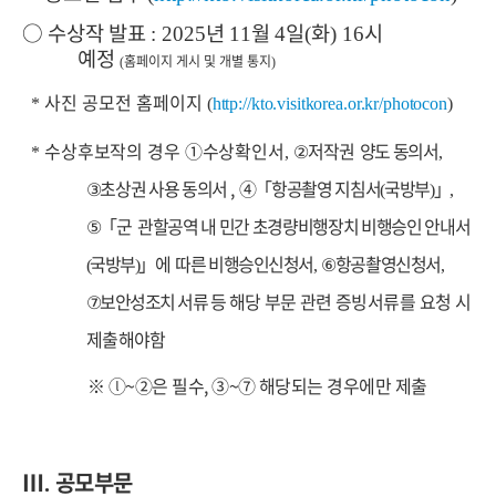
○
수상작 발표
년
월
일
화
시
: 2025
11
4
(
) 16
예정
홈페이지 게시 및 개별 통지
(
)
사진 공모전 홈페이지
*
(
http://kto.visitkorea.or.kr/photocon
)
수상후보작의 경우 ①수상확인서
저작권 양도 동의서
*
, ②
,
초상권 사용 동의서 , ④
「
항공촬영 지침서
국방부
」
③
(
)
,
「
군 관할공역 내 민간 초경량비행장치 비행승인 안내서
⑤
국방부
」
에 따른
비행승인신청서
항공촬영신청서
(
)
, ⑥
,
보안성조치 서류 등
해당 부문 관련
증빙서류를 요청 시
⑦
제출해야함
※ ⓛ~②은 필수, ③~⑦ 해당되는 경우에만 제출
Ⅲ
공모부문
.