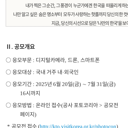
내가 찍은 그 순간, 그 풍경이 누군가에겐 한국을 떠올리게 하
나만 알고 싶은 숨은 명소부터 모두가 사랑하는 핫플까지
당신의 한 컷이
지금, 당신의 시선으로 담은 '나만의 한국'을 보
Ⅱ
공모개요
.
○
응모부문
디지털카메라
드론
스마트폰
:
,
,
○
응모대상
국내 거주 내
외국인
:
·
○
응모기간
년
월
일
금
∼
월
일
금
: 2025
6
20
(
)
7
31
(
)
시까지
16
○
응모방법
온라인 접수
공사 포토코리아
공모전
:
(
>
페이지
)
공모전 접수
*
(
http://kto.visitkorea.or.kr/photocon
)