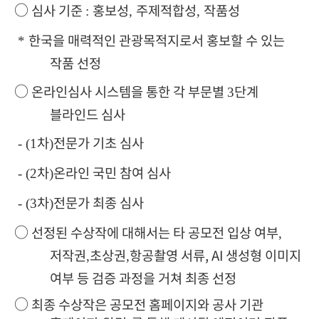
○
심사 기준
홍보성
주제적합성
작품성
:
,
,
한국을 매력적인 관광목적지로서 홍보할 수 있는
*
작품 선정
○
온라인심사 시스템을 통한 각 부문별
단계
3
블라인드 심사
차
전문가 기초 심사
- (1
)
차
온라인 국민 참여 심사
- (2
)
차
전문가 최종 심사
- (3
)
○
선정된 수상작에 대해서는 타 공모전 입상 여부
,
저작권
초상권
항공촬영 서류, AI 생성형 이미지
,
,
여부 등 검증 과정을 거쳐 최종 선정
○
최종 수상작은 공모전 홈페이지와 공사 기관