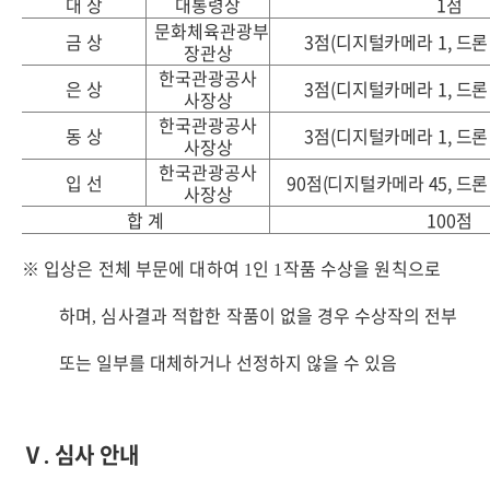
대 상
대통령상
1
점
문화체육관광부
금 상
3
점
(
디지털카메라
1,
드
장관상
한국관광공사
은 상
3
점
(
디지털카메라
1,
드
사장상
한국관광공사
동 상
3
점
(
디지털카메라
1,
드
사장상
한국관광공사
입 선
90
점
(
디지털카메라
45,
드
사장상
합 계
100
점
※
입상은 전체 부문에 대하여
인
작품 수상을 원칙으로
1
1
하며
심사결과 적합한 작
품이 없을 경우 수상작의 전부
,
또는 일부를 대체하거나 선정하지 않을 수 있음
Ⅴ
심사 안내
.