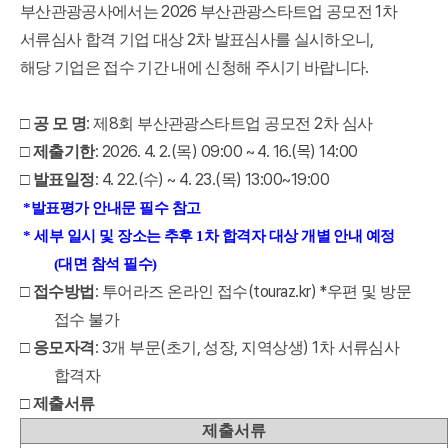
2026
1
부산관광공사에서는
부산관광스타트업 공모전
차
2
,
서류심사 합격 기업 대상
차 발표심사를 실시하오니
.
해당 기업은 접수 기간 내에 신청해 주시기 바랍니다
:
8
2
□
공 모 명
제
회 부산관광스타트업 공모전
차 심사
: 2026. 4. 2.(
) 09:00 ~ 4. 16.(목
) 14:00
□
제출기한
목
: 4. 22.(
) ~ 4. 23.(
) 13:00~19:00
□
발표일정
수
목
*
발표평가 안내문 필수 참고
*
세부 일시 및 장소는 추후
1
차 합격자 대상 개별 안내 예정
(
대면 참석 필수
)
:
(touraz.kr) *
□
접수방법
투어라즈 온라인 접수
우편 및 방문
접수 불가
: 3
(
,
,
) 1
□
응모자격
개 부문
초기
성장
지역상생
차 서류심사
합격자
□
제출서류
제출서류