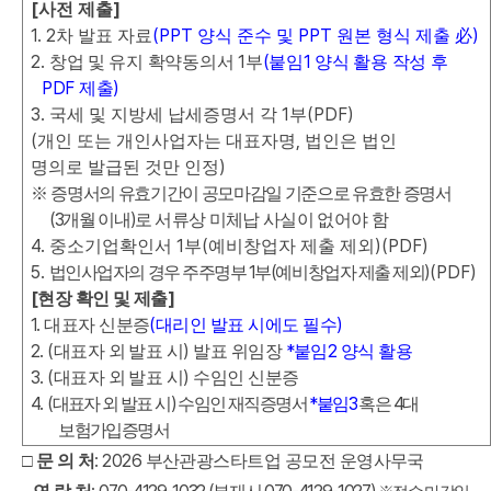
[
]
사전 제출
1. 2
(PPT
PPT
)
차 발표 자료
양식 준수 및
원본 형식 제출
必
2.
1
(
1
창업 및 유지 확약동의서
부
붙임
양식 활용 작성 후
PDF
)
제출
3.
1
(PDF)
국세 및 지방세 납세증명서 각
부
(
,
개인 또는 개인사업자는 대표자명
법인은 법인
)
명의로 발급된 것만 인정
※
증명서의 유효기간이 공모마감일 기준으로 유효한 증명서
(3
)
개월 이내
로
서류상 미체납 사실이 없어야 함
4.
1
(
)(PDF)
중소기업확인서
부
예비창업자 제출 제외
5.
1
(
)
(PDF)
법인사업자의 경우 주주명부
부
예비창업자 제출 제외
[
]
현장 확인 및 제출
1.
(
)
대표자 신분증
대리인 발표 시에도 필수
2. (
)
*
2
대표자 외 발표 시
발표 위임장
붙임
양식 활용
3. (
)
대표자 외 발표 시
수임인 신분증
4.
(
)
*
3
4
대표자 외 발표 시
수임인 재직증명서
붙임
혹은
대
보험가입증명서
: 2026
□
문 의 처
부산관광스타트업 공모전 운영사무국