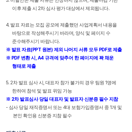
3.
,
미날인본 제출 서류는 인정하지 않으며
제출마감 기한
2
.
이후 제출 시
차 심사 평가 대상에서 제외됩니다
4.
발표 자료는 모집 공모에 제출했던 사업계획서 내용을
,
바탕으로 작성해주시기 바라며
양식 및 페이지 수
.
준수해주시기 바랍니다
(PPT
)
PDF
※
발표 자료
원본
제외 나머지 서류 모두
로 제출
PDF
, A4
※
변환 시
규격에 맞추어 한 페이지에 꽉 채운
형태로 제출
5. 2
,
1
차 발표 심사 시
대표자 참가 불가의 경우 팀원
명에
한하여 참석 및 발표 위임 가능
2
※
차 발표심사 당일 대표자 및 발표자 신분증 필수 지참
-
4
1
심사 당일 재직증명서 또는
대 보험가입증명서 중
개 및
본인 확인용 신분증 지참 필수