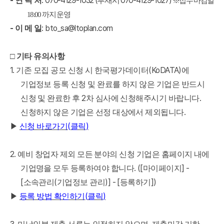
-
:
070-4129-1032 (
070-4129-1027)
연 락 처
부재시
※
접수 마감일
18:00
까지 운영
-
: bto_sa@ltoplan.com
이 메 일
□
기타 유의사항
1.
(KoDATA)
기존 모집 공모 신청 시 한국평가데이터
에
기업정보 등록 신청 및 완료를 하지 않은 기업은 반드시
2
.
신청 및 완료한 후
차 심사에 신청해주시기 바랍니다
.
신청하지 않은 기업은 선정 대상에서 제외됩니다
(
)
▶
신청 바로가기
클릭
2.
예비 창업자 제외 모든 분야의 신청 기업은 홈페이지 내에
. ([
] -
기업명을 모두 등록하여야 합니다
마이페이지
[
(
)] - [
])
소속관리
기업정보 관리
등록하기
(
)
▶
등록 방법 확인하기
클릭