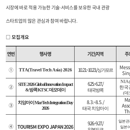
시장에 바로 적용 가능한 기술
서비스를 보유한 국내 관광
·
스타트업의 많은 관심과 참여 바랍니다
.
□
모집개요
연번
행사명
기간
/
지역
주
Mess
①
10. 21.~10. 23. /
TTA(Travel Tech Asia) 2026
싱가포르
Sin
NIA
6. 25.~6. 27. /
SITE 2026 Global Innovation Impact
②
한국
&
방콕
KTSC
데모데이
태국 방콕
(
데
Ma
8. 3.~8. 5. /
치앙마이
MarTech Integration Day
③
Ass
2026
태국 치앙마이
Th
일본관
9. 26.~9. 27. /
④
TOURISM EXPO JAPAN 2026
일본
일본 도쿄