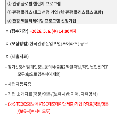
②
관광 글로벌 챌린지 프로그램
③
관광 플러스 테크 선정 기업
(
前
관광 플러스팁스 포함
)
④ 관광 액셀러레이팅 프로그램 선정기업
접수기간)
ㅇ
~2026. 5. 6.(수
) 14:00
까지
(
ㅇ
모집방법
한국관광산업포털
투어라즈
공모
(
)
(
)
ㅇ
(
제출자료
)
-
참가신청서 및 개인정보동의서
(
붙임
2
액셀 파일
/
직인 날인본
PDF
모두 zip으로 압축하여 제출)
-
사업자등록증
-
기업 소개자료
(
국문
/
영문
/(
보유시
)
현지어
,
자유양식
)
-
(② SITE 2026&방콕 KTSC 데모데이만 제출
)
기업
IR
자료
(
국문
/
영문
/(보유시)현지어 모두
)