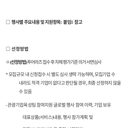
□
행사별 주요내용 및 지원항목
붙임
참고
:
1
□
선정방법
ㅇ
선정방법
투어라즈 접수 후 자체 평가기준 의거 서면심사
(
)
모집규모 내 신청접수 시 별도 심사 생략 가능하며, 모집기업 수
*
내라도 적격 기업이 없다고 판단될 경우, 최종 선정하지 않을
수 있음
관광기업육성팀 참여지원 글로벌 행사 참여 이력
기업 보유
-
,
대표상품
서비스
내용
행사 참가계획 및
(
)
,