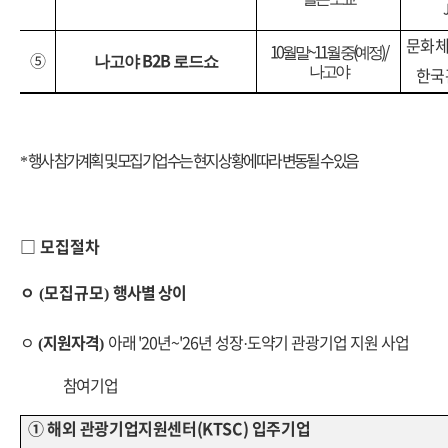
문화
10
~11
(
) /
월말
월중
예정
⑤
B2B
나고야
로드쇼
나고야
한국
행사 참가계획 및 모집기업 수는 현지 상황에 따라 변동될 수 있음
*
□
모집절차
ㅇ
모집규모
행사별 상이
(
)
ㅇ
지원자격
아래 '20년~'26년
성장
도약기 관광기업 지원 사업
(
)
·
참여기업
①
해외 관광기업지원센터
(KTSC)
입주기업