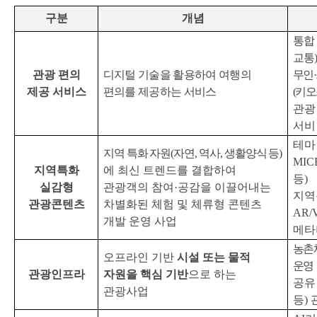
구분
개념
통합
교통
관광 편의
디지털 기술을 활용하여 여행의
무인
·
제공 서비스
편의를 제공하는 서비스
(
키오
관광
서비
테마
지역 특화 자원
(
자연
,
역사
,
생활양식 등
)
MIC
지역특화
에 최신 트렌드를 결합하여
등
)
실감형
관광객의 참여
·
공감을 이끌어내는
지역
관광콘텐츠
차별화된 체험 및 체류형 콘텐츠
AR/
개발 운영 사업
메타
농촌
오프라인 기반
시설 또는 물적
운영
관광인프라
자원을 핵심 기반
으로 하는
공유
관광사업
등
)