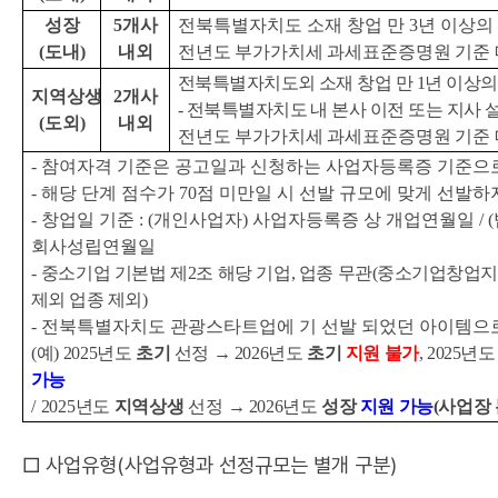
성장
5
개사
전북특별자치도 소재 창업 만
3
년 이상의
(
도내
)
내외
전년도 부가가치세 과세표준증명원 기준
전북특별자치도외 소재 창업 만
1
년 이상의
지역상생
2
개사
-
전북특별자치도 내 본사 이전 또는 지사 
(
도외
)
내외
전년도 부가가치세 과세표준증명원 기준
-
참여자격 기준은 공고일과 신청하는 사업자등록증 기준으
-
해당 단계 점수가
70
점 미만일 시 선발 규모에 맞게 선발하
-
창업일 기준
: (
개인사업자
)
사업자등록증 상 개업연월일
/ (
회사성립연월일
-
중소기업 기본법 제
2
조 해당 기업
,
업종 무관
(
중소기업창업지
제외 업종 제외
)
-
전북특별자치도 관광스타트업에 기 선발 되었던 아이템으로
(
예
)
2025
년도
초기
선정
→
2026
년도
초기
지원 불가
, 2025
년
가능
/
2025
년도
지역상생
선정
→
2026
년도
성장
지원 가능
(
사업장 
□ 사업유형(사업유형과 선정규모는 별개 구분)