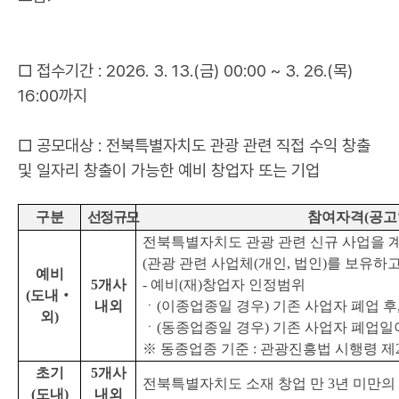
□ 접수기간 : 2026. 3. 13.(금) 00:00 ~ 3. 26.(목)
16:00까지
□ 공모대상 : 전북특별자치도 관광 관련 직접 수익 창출
및 일자리 창출이 가능한 예비 창업자 또는 기업
구분
선정규모
참여자격
(
공고
전북특별자치도 관광 관련 신규 사업을 계
(
관광 관련 사업체
(
개인
,
법인
)
를 보유하고
예비
5
개사
-
예비
(
재
)
창업자 인정범위
(
도내
‧
내외
ㆍ
(
이종업종일 경우
)
기존 사업자 폐업 후
외
)
ㆍ
(
동종업종일 경우
)
기존 사업자 폐업일
※
동종업종 기준
:
관광진흥법 시행령 제
초기
5
개사
전북특별자치도 소재 창업 만
3
년 미만의
(
도내
)
내외