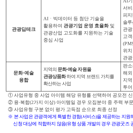
AI
기
서비
피지
AI
ㆍ빅데이터 등 첨단 기술을
솔루
활용하여
관광기업 운영 효율화
및
관광딥테크
관광
관광산업 고도화를 지원하는 기술
고객
중심 사업
(PMS
위치
관광
판소
지역의
문화
·
예술 자원을
문화
·
예술
해외
관광상품화
하여 지역 브랜드 가치를
융합
지역
확산하는 사업
투어
①
사업유형 중 사업 아이템 해당 유형를 선택하여 공모전 
②
융
·
복합
(2
가지 이상
)
아이템일 경우 모집분야 중 주력 부문
③ 사업
유형 구분 없이 평가 고득점 순으로 최종 선정
※
본 사업은 관광객에게 특별한 경험
(
서비스
)
을 제공하는 지원
신청 대상에 적합하지 않음
(
유형 상품 개발의 경우 관광굿즈 