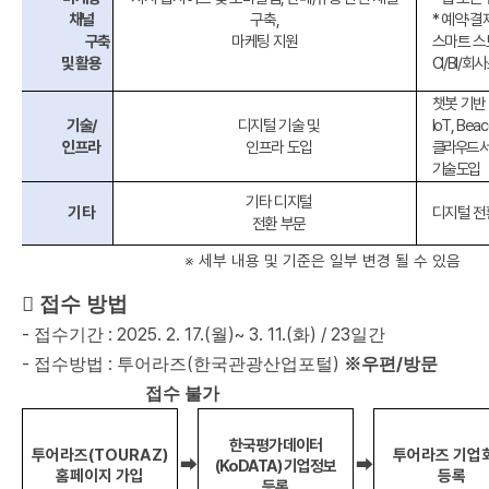
채널
구축
,
*
예약
·
결
구축
마케팅 지원
스마트 스
및 활용
CI/BI/
회사
챗봇 기반
기술
/
디지털 기술 및
IoT, Bea
인프라
인프라 도입
클라우드 서
기술 도입
기타 디지털
기 타
디지털 전
전환 부문
※
세부 내용 및 기준은 일부 변경 될 수 있음

접수 방법
-
: 2025. 2. 17.(
)~ 3. 11.(
) / 23
접수기간
월
화
일간
-
:
(
)
/
접수방법
투어라즈
한국관광산업포털
※
우편
방문
접수 불가
한국평가데이터
투어라즈
(
TOURAZ
)
투어라즈 기업
➡
➡
(KoDATA)
기업정보
홈페이지 가입
등록
등록