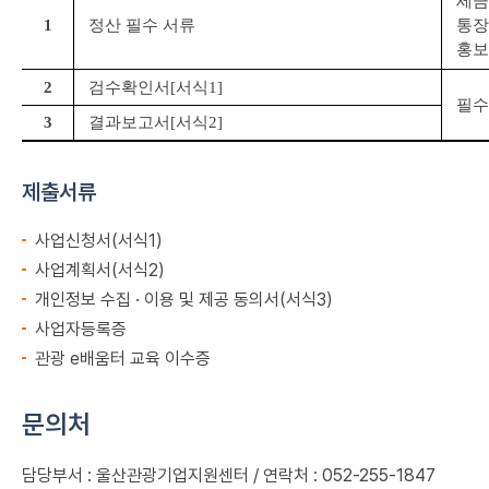
세
1
정산 필수 서류
통
홍보
2
검수확인서
[
서식
1]
필수
3
결과보고서
[
서식
2]
제출서류
사업신청서(서식1)
사업계획서(서식2)
개인정보 수집 · 이용 및 제공 동의서(서식3)
사업자등록증
관광 e배움터 교육 이수증
문의처
담당부서 : 울산관광기업지원센터 / 연락처 : 052-255-1847