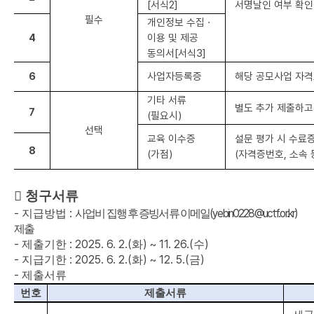
[
서식
2]
서명날인 여부 확인
필수
개인정보 수집
·
4
이용 및 제공
동의서
[
서식
3]
6
사업자등록증
해당 공모사업 자격
기타 서류
별도 추가 제출하고
7
(
필요시
)
선택
교육 이수증
설문 평가 시 수료
8
(
가점
)
(
자격증번호
,
소속 

청구서류
-
:
(yebin0228@uctf.or.kr)
지급방법
사업비 집행 후 증빙서류 이메일
제출
-
: 2025. 6. 2.(
) ~ 11. 26.(
)
제출기한
화
수
-
: 2025. 6. 2.(
) ~ 12. 5.(
)
지급기한
화
금
-
제출서류
번호
제출서류