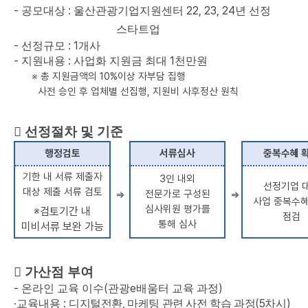
-
:
22, 23, 24
공모대상
울산관광기업지원센터
년 선정
스타트업
-
: 1
선정규모
개사
-
:
1
지원내용
사업화 지원금 최대
천만원
※
총 지원금액의
10%
이상 자부담 집행
사전 승인 후 업체별 선집행
,
지원비 사후정산 원칙

선정절차 및 기준
행정검토
서류심사
중복수혜 
기한 내 서류 제출자
3
인 내외
선정기업 
대상 제출 서류 검토
전문가로 구성된
⇒
⇒
사업 중복수혜
심사위원 평가를
※
검토기간 내
점검
통해 심사
미비서류 보완 가능

가산점 부여
-
(
e
)
온라인 교육 이수
관광
배움터 교육 과정
·
:
,
(5
)
교육내용
디지털전환
마케팅 관련 사전 학습 과정
차시