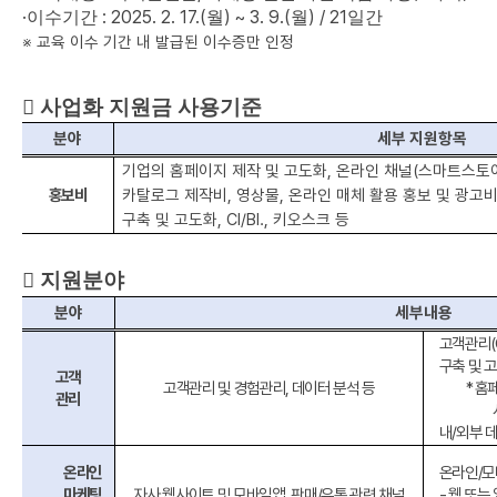
·
: 2025. 2. 17.(
) ~ 3. 9.(
) / 21
이수기간
월
월
일간
※
교육 이수 기간 내 발급된 이수증만 인정

사업화 지원금 사용기준
분야
세부 지원항목
기업의 홈페이지 제작 및 고도화
,
온라인 채널
(
스마트스토
홍보비
카탈로그 제작비
,
영상물
,
온라인 매체 활용 홍보 및 광고
구축 및 고도화
, CI/BI.,
키오스크 등

지원분야
분야
세부내용
고객관리
구축 및 
고객
고객관리 및 경험관리
,
데이터 분석 등
*
홈페
관리
내
/
외부 
온라인
온라인
/
모
마케팅
자사 웹사이트 및 모바일앱
,
판매
/
유통 관련 채널
-
웹 또는