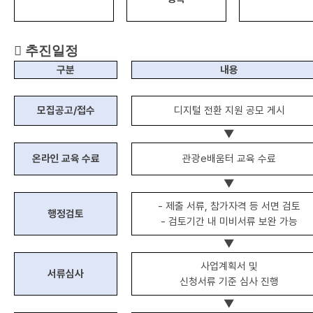

추진일정
구분
내용
모집공고
/
접수
디지털 전환 지원 공모 게시
▼
온라인 교육 수료
관광
e
배움터 교육 수료
▼
-
제출 서류
,
참가자격 등 서면 검토
행정검토
-
검토기간 내 미비서류 보완 가능
▼
사업계획서 및
서류심사
신청서류 기준 심사 진행
▼