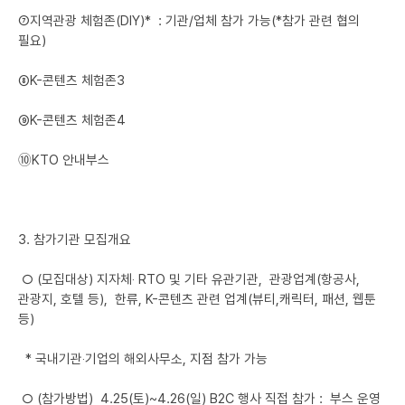
➆지역관광 체험존(DIY)* :
기관/업체 참가 가능
(
*참가 관련 협의
필요)
➇
K-콘텐츠 체험존3
➈
K-콘텐츠 체험존4
➉KTO 안내부스
3. 참가기관 모집개요
○ (모집대상) 지자체‧ RTO 및 기타 유관기관, 관광업계(항공사,
관광지, 호텔 등), 한류, K-콘텐츠 관련 업계(뷰티,캐릭터, 패션, 웹툰
등)
* 국내기관‧기업의 해외사무소, 지점 참가 가능
○ (참가방법) 4.25(토)~4.26(일) B2C 행사 직접 참가 : 부스 운영