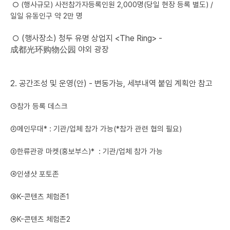
○ (행사규모) 사전참가자등록인원 2,000명(당일 현장 등록 별도) /
일일 유동인구 약 2만 명
○ (행사장소) 청두 유명 상업지 <The Ring> -
成都光环购物公园 야외 광장
2. 공간조성 및 운영(안) - 변동가능, 세부내역 붙임 계획안 참고
➀참가 등록 데스크
➁메인무대* : 기관/업체 참가 가능(
*참가 관련 협의 필요)
➂한류관광 마켓(홍보부스)* :
기관/업체 참가 가능
➃인생샷 포토존
➄K-콘텐츠 체험존1
➅K-콘텐츠 체험존2