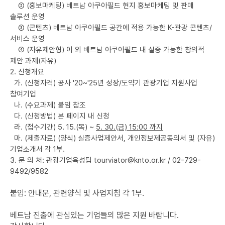
② (홍보마케팅) 베트남 아쿠아필드 현지 홍보마케팅 및 판매
솔루션 운영
③ (콘텐츠) 베트남 아쿠아필드 공간에 적용 가능한 K-관광 콘텐츠/
서비스 운영
④ (자유제안형) 이 외 베트남 아쿠아필드 내 실증 가능한 창의적
제안 과제(자유)
2. 신청개요
가. (신청자격) 공사 '20~'25년 성장/도약기 관광기업 지원사업
참여기업
나. (수요과제) 붙임 참조
다. (신청방법) 본 페이지 내 신청
라. (접수기간) 5. 15.(목) ~
5. 30.(금) 15:00 까지
마. (제출자료) (양식) 실증사업제안서, 개인정보제공동의서 및 (자유)
기업소개서 각 1부.
3. 문 의 처: 관광기업육성팀 tourviator@knto.or.kr / 02-729-
9492/9582
붙임: 안내문, 관련양식 및 사업지침 각 1부.
베트남 진출에 관심있는 기업들의 많은 지원 바랍니다.