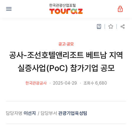
공고·공모
공사-조선호텔앤리조트 베트남 지역
실증사업(PoC) 참가기업 공모
한국관광공사
2025-04-29
조회수 6,680
담당자명
이선지
담당부서
관광기업육성팀