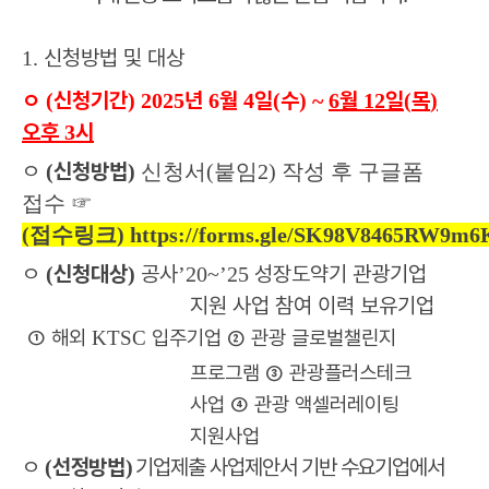
신청방법 및 대상
1.
ㅇ
신청기간
년
월
일
수
월
일
목
(
)
2025
6
4
(
) ~
6
12
(
)
오후
시
3
ㅇ
신청방법
(
)
신청서(붙임2) 작성 후 구글폼
접수 ☞
(접수링크)
https://forms.gle/SK98V8465RW9m6
ㅇ
신청대상
공사
성장도약기 관광기업
(
)
’20~’25
지원 사업 참여 이력 보유기업
①
해외
입주기업
②
관광 글로벌챌린지
KTSC
프로그램
③
관광플러스테크
사업
④
관광 액셀러레이팅
지원사업
ㅇ
선정방법
기업제출 사업제안서 기반 수요기업에서
(
)