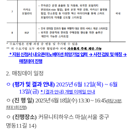
*
지원 신청서 내 오픈이노베이션 희망기업 입력
→
사전 검토 및 매칭
→
매칭데이 진행
매칭데이 일정
2.
ㅇ
평가 및 결과 안내
년
월
일
목
월
(
)
2025
6
12
(
) ~ 6
일
금
13
(
)
* (
결과 안내
)
개별 이메일 안내
ㅇ
진 행 일
년
월
일
수
(
)
2025
6
18
(
) 13:30 ~ 16:45
회당
분
(
20
,
최대
회 진행
3
)
ㅇ
진행장소
커뮤니티하우스 마실
서울 중구
(
)
(
명동
길
11
14)