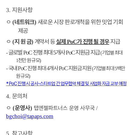
지원사항
3.
ㅇ
네트워크
새로운 시장 판로개척을 위한 밋업 기회
(
)
제공
ㅇ
지 원 금
계약서 등
실제
가 진행 될 경우
지급
(
)
PoC
글로벌
진행 최대
개사
지원금 지급
PoC
5
PoC
-
기업별 최대
(
천만 원 규모
1
)
국내
진행 최대
개사
지원금 지원
-
PoC
4
PoC
기업별 최대
백만
(
5
원 규모
)
* PoC
진행 시 공사
-
스타트업 간 업무협약 체결 및 사업화 자금 교부 예정
문의처
4.
ㅇ
운영사
(
)
탭엔젤파트너스 운영 사무국
/
bgchoi@tapaps.com
참고사항
5.