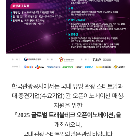
한국관광공사에서는 국내 유망 관광 스타트업과
대
‧
중견기업
수요기업
간 오픈이노베이션 매칭
‧
(
)
지원을 위한
「
글로벌 트래블테크 오픈이노베이션
」
을
2025
개최하오니
,
국내 관광 스타트업의 많은 관심 바랍니다
.