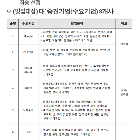
최종 선정
ㅇ
밋업대상
(
)
대˙중견기업(수요기업) 8개사