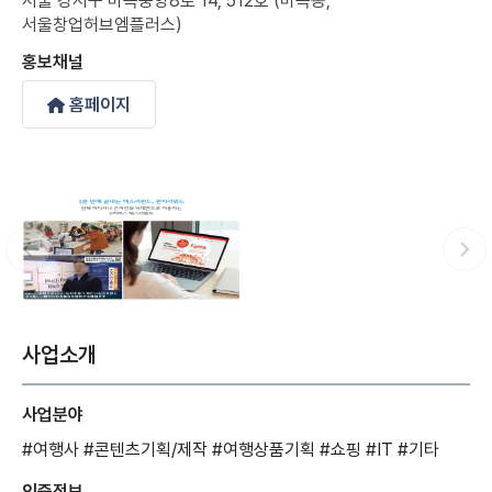
서울 강서구 마곡중앙8로 14, 512호 (마곡동,
서울창업허브엠플러스)
홍보채널
홈페이지
사업소개
사업분야
#여행사
#콘텐츠기획/제작
#여행상품기획
#쇼핑
#IT
#기타
인증정보