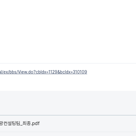
ortal/ex/bbs/View.do?cbIdx=1129&bcIdx=310109
광컨설팅팀_최종.pdf