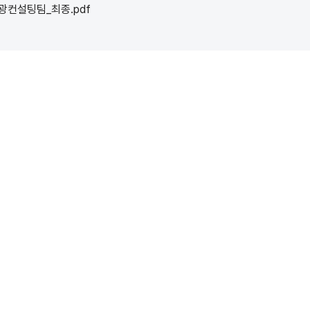
광컨설팅팀_최종.pdf