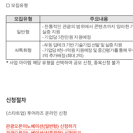
□ 모집유형
모집유형
주요내용
- 전통적인 관광의 범위에서 콘텐츠까지 망라한 
일반형
실증 지원
- 기업당
5
천만원 지원예정
- AI
등 딥테크 기반 기술기업 선발 및 실증 지원
AI
특화형
- 기업당
8
천
~1
억원 지원예정 및 중간평가를 통해 
1
억 추가배정
(
최대
2
억
)
* 사업 아이템 해당 유형을 선택하여 공모 신청, 중복신청 불가
신청절차
(스타트업) 투어라즈 온라인 신청
관광오픈이노베이션(일반형) 신청하기