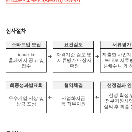
관광오픈이노베이션(AI특화형) 신청하기
심사절차
스타트업 모집
요건검토
서류평가
touraz.kr
자격기준 검토 및
제출한 사업
→
→
홈페이지 공고 및
서류평가 대상자
토대로 서류
접수
확정
(4
배수 내외 
최종성과발표회
협약체결
선정결과 
선정 확정 
←
←
우수기업 시상 및
사업화자금
정부지원사
상금 포상
등 정부지원
심의 후 최종