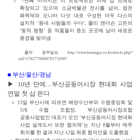
○ 7년째 이어지는 이 프로젝트는 이제 섬 전체로
확장되고 있으며 소금박물관 전시를 넘어, 염전
폐목재와 모니터 다섯 대로 구성한 마두 다스의
설치작 ‘동네 사람들의 수다’, 몰리 앤더슨 고든의
‘동적 평형’ 등 작품들이 증도 곳곳에 남아 새로운
풍경을 빚어냄
출처: 광주일보,
http://www.kwangju.co.kr/article.php?
aid=1762770600791732007
■ 부산/울산/경남
▶
10년 만에…부산공동어시장 현대화 사업
연말 첫 삽 뜬다
○
15일 부산시에 따르면 해양수산부와 수협중앙회 및
5개 수협 조합장, 부산공동어시장조합
공동사업법인 대표가 모인
‘부산공동어시장 현대화
사업 설계도서 보완 협의체’
는 지난 8월부터 매주
회의를 한 결과 지난 12일 최종 협의안을 도출했음