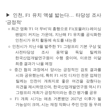
▶ 인천, F1 유치 액셀 밟는다… 타당성 조사
'긍정적'
○
최근 영화 'F1 더 무비'의 흥행으로 F1(포뮬러1) 레이싱
팬덤이 커지는 가운데, 지난해
F1 유치를 공식화한
인천시가 유치 활동에 속도
를 내는중
○ 인천시가 지난 6월 발주한
'F1 그랑프리 기본 구상 및
사전타당성 조사 용역'
을 독일 틸케와
한국산업개발연구원이 수행 중이며,
이르면 이달
최종 결과가 나올 예정
○ 중간 협의 과정에서 양사는 긍정적인 검토 결과를
시와 공유했는데, 특히 F1 서킷
디자인 전문 업체인
틸케는 인천이 개최지로 좋은 여건을 갖췄다는
의견을 제시하였으며, 한국산업개발연구원 역시 F1
그랑프리 개최가 긍정적이라는 중간 평가를 공유
○ F1 개최 시기는 애초 거론됐던
2027년 이후가 될
가능성이 크며
, 시는 재정 악화나 주민 안정 등 우려