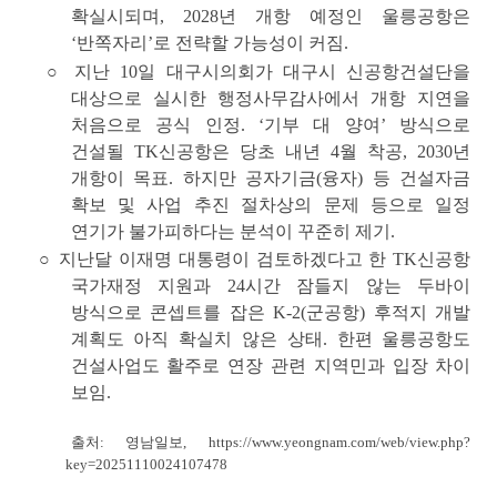
확실시
되며, 2028년 개항 예정인 울릉공항은
‘반쪽자리’로 전략할 가능성이 커짐.
○ 지난 10일 대구시의회가 대구시 신공항건설단을
대상으로 실시한 행정사무감사에서 개항 지연을
처음으로 공식 인정. ‘기부 대 양여’ 방식으로
건설될 TK신공항은 당초 내년 4월 착공, 2030년
개항이 목표. 하지만 공자기금(융자) 등 건설자금
확보 및 사업 추진 절차상의 문제 등으로 일정
연기가 불가피하다는 분석이 꾸준히 제기.
○ 지난달 이재명 대통령이 검토하겠다고 한 TK신공항
국가재정 지원과 24시간 잠들지 않는 두바이
방식으로 콘셉트를 잡은 K-2(군공항) 후적지 개발
계획도 아직 확실치 않은 상태. 한편 울릉공항도
건설사업도 활주로 연장 관련 지역민과 입장 차이
보임.
출처: 영남일보,
https://www.yeongnam.com/web/view.php?
key=20251110024107478