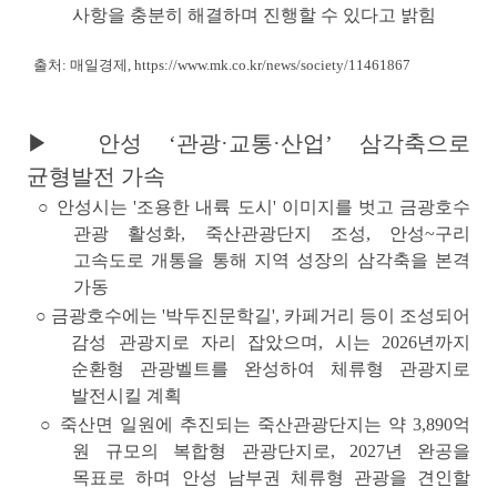
사항을 충분히 해결하며 진행할 수 있다고 밝힘
출처: 매일경제,
https://www.mk.co.kr/news/society/11461867
▶ 안성 ‘관광·교통·산업’ 삼각축으로
균형발전 가속
○
안성시는 '조용한 내륙 도시' 이미지를 벗고 금광호수
관광 활성화, 죽산관광단지 조성, 안성~구리
고속도로 개통을 통해
지역 성장의 삼각축을 본격
가동
○ 금광호수에는 '박두진문학길', 카페거리 등이 조성되어
감성 관광지로 자리 잡았으며,
시는 2026년까지
순환형 관광벨트를 완성하여 체류형 관광지로
발전
시킬 계획
○ 죽산면 일원에 추진되는 죽산관광단지는 약 3,890억
원 규모의 복합형 관광단지로,
2027년 완공을
목표로 하며 안성 남부권 체류형 관광을 견인
할