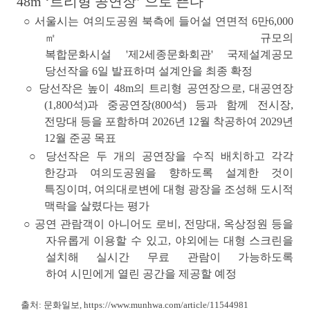
48m ‘트리형 공연장’ 으로 뜬다
○
서울시는 여의도공원 북측에 들어설 연면적 6만6,000
㎡ 규모의
복합문화시설
'제2세종문화회관'
국제설계공모
당선작을 6일 발표하며
설계안을 최종 확정
○
당선작은 높이 48m의 트리형 공연장으로, 대공연장
(1,800석)과 중공연장(800석) 등과 함께 전시장,
전망대 등을 포함하며 2026년 12월 착공하여
2029년
12월 준공 목표
○
당선작은 두 개의 공연장을 수직 배치하고 각각
한강과 여의도공원을 향하도록 설계한 것이
특징이며, 여의대로변에 대형 광장을 조성해 도시적
맥락을 살렸다는 평가
○
공연 관람객이 아니어도 로비, 전망대, 옥상정원 등을
자유롭게 이용할 수 있고,
야외에는 대형 스크린을
설치해 실시간 무료 관람이 가능하도록
하여
시민에게 열린 공간을 제공할 예정
출처: 문화일보,
https://www.munhwa.com/article/11544981