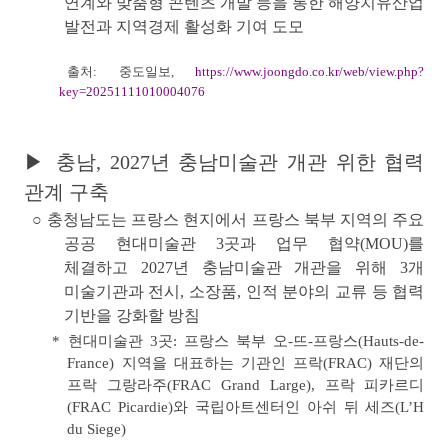
연계
와
맞춤형 콘텐츠 개발
등을 통한 해양치유산업
발전과 지역경제 활성화 기여 도모
출처: 중도일보,
https://www.joongdo.co.kr/web/view.php?
key=20251111010004076
▶ 충남, 2027년 충남미술관 개관 위한 협력
관계 구축
○ 충청남도는 프랑스 현지에서 프랑스 북부 지역의 주요
공공 현대미술관 3곳과 업무 협약(MOU)를
체결하고
2027년 충남미술관 개관
을 위해 3개
미술기관과 전시, 소장품, 인적 분야의 교류 등 협력
기반을 강화할 방침
* 현대미술관 3곳: 프랑스 북부 오-뜨-프랑스(Hauts-de-
France) 지역을 대표하는 기관인 프락(FRAC) 재단의
프락 그랑라주(FRAC Grand Large), 프락 피카르디
(FRAC Picardie)와 국립아트센터인 아쉬 뒤 세즈(L’H
du Siege)