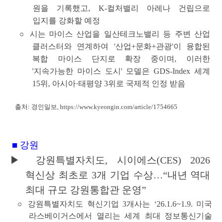
원을 기록했고, K-컬처밸리 아레나 건립으로
입지를 강화할 예정
○ 시는 마이스 산업을 일산테크노밸리 등 주변 산업
클러스터와 연계하여
'산업+문화+관광'이 융합된
복합 마이스 단지로 확장 중
이며, 이러한
'지속가능한 마이스 도시' 모델은 GDS-Index 세계
15위, 아시아·태평양 3위로 국제적 인정 받음
출처: 경인일보,
https://www.kyeongin.com/article/1754665
■ 강원
▶
강원특별자치도, 시이에스(CES) 2026
혁신상 최초로 3개 기업 수상…
“내년 역대
최대 규모 강원통합관 운영”
○
강원특별자치도 혁신기업 3개사는 ‘26.1.6~1.9.
미국
라스베이거스에서
열리는
세계 최대 정보통신기술