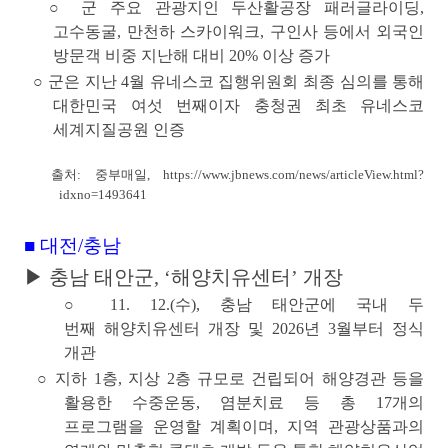
○ 군 주요 관광지인 두산활공장 패러글라이딩,
고수동굴, 만천하 스카이워크, 구인사 등에서
외국인
방문객 비중 지난해 대비 20% 이상 증가
○ 군은 지난 4월 유네스코 집행위원회 최종 심의를 통해
대한민국 여섯 번째이자
충청권 최초 유네스코
세계지질공원 인증
출처: 중부매일,
https://www.jbnews.com/news/articleView.html?
idxno=1493641
■ 대전/충남
▶ 충남 태안군, ‘해양치유센터’ 개장
○ 11. 12.(수), 충남 태안군에 국내 두
번째
해양치유센터
개장 및 2026년 3월부터 정식
개관
○ 지하 1층, 지상 2층 규모로 건립되어
해양경관 등을
활용한 수중운동, 염분치료
등 총 17개의
프로그램을 운영할 계획이며,
지역 관광상품과의