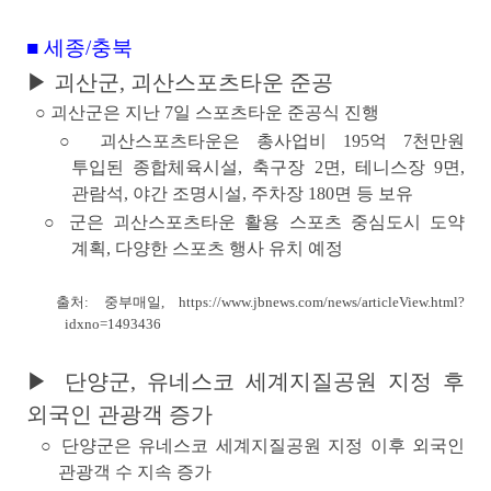
■ 세종/충북
▶ 괴산군, 괴산스포츠타운 준공
○
괴산군은
지난 7일
스포츠타운 준공식 진행
○
괴산스포츠타운
은 총사업비 195억 7천만원
투입된
종합체육시설,
축구장 2면, 테니스장 9면,
관람석, 야간 조명시설, 주차장 180면 등 보유
○ 군은 괴산스포츠타운 활용
스포츠 중심도시 도약
계획
, 다양한 스포츠 행사 유치 예정
출처: 중부매일,
https://www.jbnews.com/news/articleView.html?
idxno=1493436
▶ 단양군, 유네스코 세계지질공원 지정 후
외국인 관광객 증가
○
단양군은
유네스코 세계지질공원 지정
이후
외국인
관광객 수 지속 증가