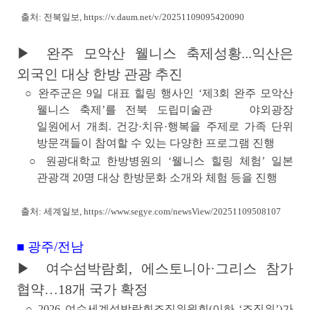
출처: 전북일보,
https://v.daum.net/v/20251109095420090
▶ 완주 모악산 웰니스 축제성황...익산은
외국인 대상 한방 관광 추진
○ 완주군은 9일 대표 힐링 행사인
‘제3회 완주 모악산
웰니스 축제’
를 전북 도립미술관 야외광장
일원에서 개최. 건강·치유·행복을 주제로 가족 단위
방문객들이 참여할 수 있는 다양한 프로그램 진행
○ 원광대학교 한방병원의
‘웰니스 힐링 체험’
일본
관광객 20명 대상 한방문화 소개와 체험 등을 진행
출처: 세계일보,
https://www.segye.com/newsView/20251109508107
■ 광주/전남
▶ 여수섬박람회, 에스토니아·그리스 참가
협약…18개 국가 확정
○
2026 여수세계섬박람회조직위원회
(이하 ‘조직위’)가