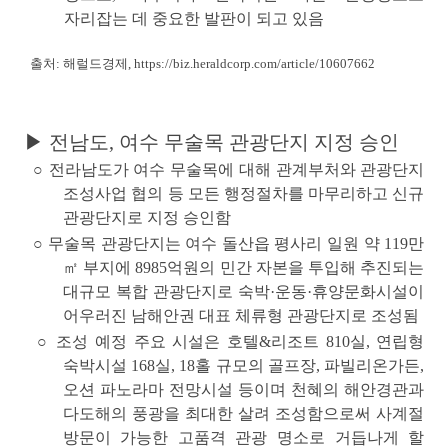
자리잡는 데 중요한 발판이 되고 있음
출처: 해럴드경제,
https://biz.heraldcorp.com/article/10607662
▶
전남도, 여수 무술목 관광단지 지정 승인
○
전라남도가
여수 무술목
에 대해 관계부처와 관광단지
조성사업 협의 등 모든 행정절차를 마무리하고
신규
관광단지로 지정 승인
함
○ 무술목 관광단지는 여수 돌산읍 평사리 일원 약 119만
㎡ 부지에 8985억원의 민간 자본을 투입해 추진되는
대규모 복합 관광단지로
숙박·운동·휴양문화시설이
어우러진 남해안권 대표 체류형 관광단지
로 조성됨
○ 조성 예정 주요 시설은 호텔&리조트 810실, 연립형
숙박시설 168실, 18홀 규모의 골프장, 파빌리온가든,
오션 파노라마 전망시설 등이며 천혜의 해안경관과
다도해의 풍광을 최대한 살려 조성함으로써 사계절
방문이 가능한 고품격 관광 명소로 거듭나게 할