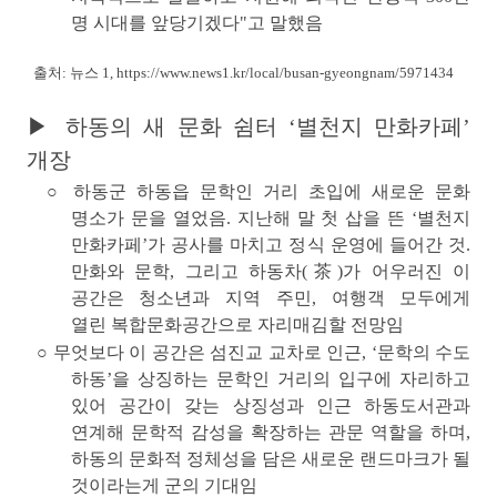
명 시대를 앞당기겠다"고 말했음
출처: 뉴스 1,
https://www.news1.kr/local/busan-gyeongnam/5971434
▶ 하동의 새 문화 쉼터 ‘별천지 만화카페’
개장
○ 하동군 하동읍 문학인 거리 초입에 새로운 문화
명소가 문을 열었음. 지난해 말 첫 삽을 뜬
‘별천지
만화카페’
가 공사를 마치고 정식 운영에 들어간 것.
만화와 문학, 그리고 하동차(茶)가 어우러진 이
공간은 청소년과 지역 주민, 여행객 모두에게
열린
복합문화공간
으로 자리매김할 전망임
○ 무엇보다 이 공간은 섬진교 교차로 인근,
‘문학의 수도
하동’
을 상징하는 문학인 거리의 입구에 자리하고
있어 공간이 갖는 상징성과 인근 하동도서관과
연계해 문학적 감성을 확장하는 관문 역할을 하며,
하동의 문화적 정체성을 담은 새로운 랜드마크가 될
것이라는게 군의 기대임