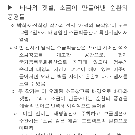
▶ 바다와 갯벌, 소금이 만들어낸 순환의
풍경들
○
박희자·전희경 작가의 전시
‘개펄의 속삭임’
이 오는
12월 4일까지 태평염전 소금박물관 기획전시실에서
열림
○
이번 전시가 열리는 소금박물관은 1953년 지어진 석조
소금창고를 개조한 공간으로, 현재
국가등록문화유산으로 지정돼 있으며 염부의
손길과 태양의 시간이 켜켜이 배어 있는 이곳에
들어서면 오래된 벽돌 사이로 은은히 바다 냄새를
느낄 수 있음
○
두 작가는 이 오래된 소금창고를 배경으로 바다와
갯벌, 그리고 소금이 만들어내는 순환의 풍경을
예술의 언어로 번역해 시각적으로 풀어냄
○ 이번 전시는 태평염전이 주최하고 보글맨션이
주관하는
‘소금 같은 예술’
프로젝트의 일환으로
마련됨