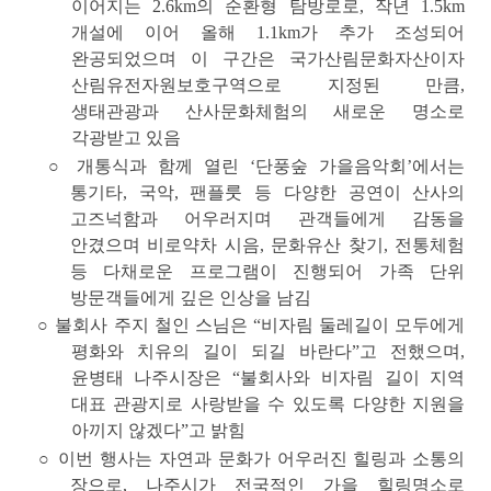
이어지는 2.6km의 순환형 탐방로로, 작년 1.5km
개설에 이어 올해 1.1km가 추가 조성되어
완공되었으며 이 구간은
국가산림문화자산이자
산림유전자원보호구역
으로 지정된 만큼,
생태관광과 산사문화체험의 새로운 명소로
각광받고 있음
○
개통식과 함께 열린
‘단풍숲 가을음악회’
에서는
통기타, 국악, 팬플룻 등 다양한 공연이 산사의
고즈넉함과 어우러지며 관객들에게 감동을
안겼으며 비로약차 시음, 문화유산 찾기, 전통체험
등 다채로운 프로그램이 진행되어 가족 단위
방문객들에게 깊은 인상을 남김
○ 불회사 주지 철인 스님은 “비자림 둘레길이 모두에게
평화와 치유의 길이 되길 바란다”고 전했으며,
윤병태 나주시장은 “불회사와 비자림 길이 지역
대표 관광지로 사랑받을 수 있도록 다양한 지원을
아끼지 않겠다”고 밝힘
○ 이번 행사는 자연과 문화가 어우러진 힐링과 소통의
장으로, 나주시가 전국적인 가을 힐링명소로