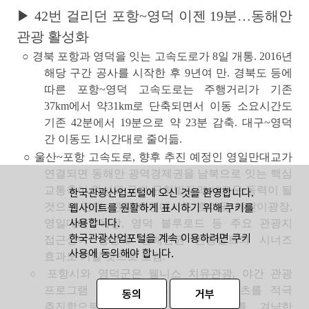
▶ 42번 걸리던 포항~영덕 이젠 19분…동해안
관광 활성화
○ 경북 포항과 영덕을 잇는 고속도로가 8일 개통. 2016년
해당 구간 공사를 시작한 후 9년여 만. 경북도 등에
따른 포항~영덕 고속도로는 주행거리가 기존
37km에서 약31km로 단축되면서 이동
소요시간도
기존 42분에서 19분으로 약 23분 감축. 대구~영덕
간 이동도 1시간대로 줄어듦.
○ 울산~포항 고속도로, 향후 추진 예정인 영일만대교가
연결되면 동해안 광역경제권을 남북으로 잇는 핵심
교통축이 완성돼 국가 균형발전의 새로운 동력이 될
한국관광산업포털에 오신 것을 환영합니다.
것으로 전망. 관광 측면에서도 호미곶 해맞이광장,
웹사이트를 원활하게 표시하기 위해 쿠키를
사용합니다.
영일대해수욕장, 영덕 블루로드 등 주요 관광지
한국관광산업포털을 계속 이용하려면 쿠키
접근성이 향상돼 동해안권 관광벨트의 시너즈
사용에 동의해야 합니다.
효과도 커질 것으로 보임.
○ 포항시와 영덕군은 웰니스 치유관광, 야간 관광
프로그램 등 장기 체류형 관광 콘텐츠를 적극
동의
거부
추진함으로써
영남권 주요 대도시를 겨냥한