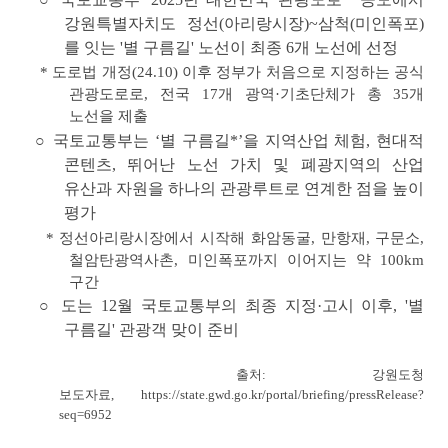
강원특별자치도 정선(아리랑시장)~삼척(미인폭포)
를 잇는
'별 구름길'
노선이
최종 6개 노선에 선정
* 도로법 개정(24.10) 이후 정부가 처음으로 지정하는 공식
관광도로로, 전국 17개 광역·기초단체가 총 35개
노선을 제출
○ 국토교통부는 ‘별 구름길*’을
지역산업 체험, 현대적
콘텐츠, 뛰어난 노선 가치 및 폐광지역의 산업
유산과 자원을 하나의 관광루트로 연계한 점
을 높이
평가
* 정선아리랑시장에서 시작해 화암동굴, 만항재, 구문소,
철암탄광역사촌, 미인폭포까지 이어지는 약 100km
구간
○ 도는 12월 국토교통부의 최종 지정·고시 이후,
'별
구름길' 관광객 맞이
준비
출처: 강원도청
보도자료,
https://state.gwd.go.kr/portal/briefing/pressRelease?
seq=6952