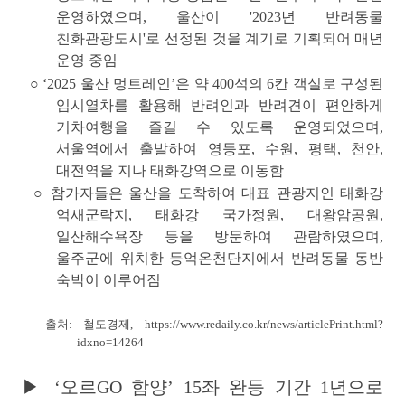
운영하였으며, 울산이
'2023년 반려동물
친화관광도시'
로 선정된 것을 계기로 기획되어 매년
운영 중임
○ ‘2025 울산 멍트레인’은 약 400석의 6칸 객실로 구성된
임시열차를 활용해 반려인과 반려견이 편안하게
기차여행을 즐길 수 있도록 운영되었으며,
서울역에서 출발하여 영등포, 수원, 평택, 천안,
대전역을 지나 태화강역으로 이동함
○ 참가자들은 울산을 도착하여 대표 관광지인
태화강
억새군락지, 태화강 국가정원, 대왕암공원,
일산해수욕장
등을 방문하여 관람하였으며,
울주군에 위치한
등억온천단지
에서 반려동물 동반
숙박이 이루어짐
출처: 철도경제,
https://www.redaily.co.kr/news/articlePrint.html?
idxno=14264
▶ ‘오르GO 함양’ 15좌 완등 기간 1년으로