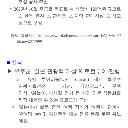
조성 공사 추진
○ 2026년 10월 준공을 목표로 총 사업비 120억원 규모로
△한옥 펜션 △관리동 △지역 판매시설 △창고
등으로 구성
출처: 충청일보,
https://www.ccdailynews.com/news/articleView.html?
idxno=2377600
■ 전북
▶ 무주군, 일본 관광객 대상 K-로컬투어 진행
○
유엔 투어리즘(UN Tourism) 세계 최우수
관광마을선정
기념, 김장담그기, 무주
안성낙화놀이, 어사길 걷기 등 자연·인문·식문화를
직접 체험할 수 있는 프로그램 구성
○ 일본에서 활동 중인 여행 작가와 여행사 관계자
30여명, sns 및 여행전문 채널 등을 통해 무주 홍보
예정