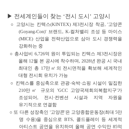
▶ 전세계인들이 찾는 ‘전시 도시’ 고양시
○
고양시는 킨텍스(KINTEX) 제3전시장 착공, '고양콘
(Goyang-Con)' 브랜드, K-컬처밸리 조성 등
마이스
(MICE) 산업을 전략산업으로 삼아 도시 경쟁력을
강화
하는 중
○
총사업비 6,726억 원이 투입되는
킨텍스 제3전시장은
올해 12월 본 공사에 착수
하며, 2028년 완공 시 국내
최대인 총 17만㎡의 전시면적을
확보해 세계적인
대형 전시회 유치가 가능
○ 킨텍스를 중심축으로 관광·숙박·쇼핑 시설이 밀집한
210만㎡ 규모의
'GCC 고양국제회의복합지구'가
조성
되어,
전시·컨벤션 시설과 지역 자원을
유기적으로 연결
함
○
또 다른 성장축인
'고양콘'은 고양종합운동장(최대 5만
명 수용)을 중심으로 BTS, 콜드플레이 등 세계적
아티스트 공연을 유치
하며 올해 공연 수익만 85억