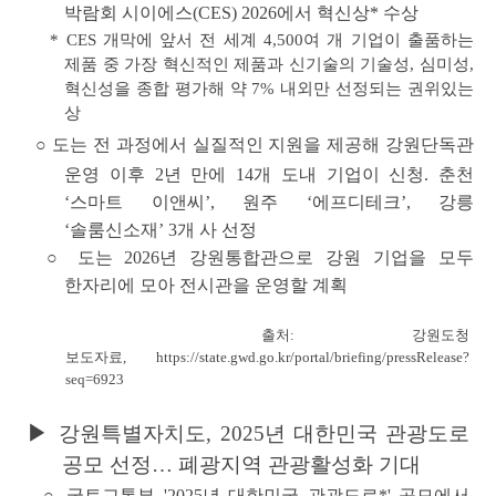
박람회 시이에스(CES) 2026에서
혁신상* 수상
*
CES 개막에 앞서 전 세계 4,500여 개 기업이 출품하는
제품 중 가장 혁신적인 제품과 신기술의 기술성, 심미성,
혁신성을 종합 평가해 약 7% 내외만 선정되는 권위있는
상
○
도는 전 과정에서 실질적인 지원을 제
공해
강원단독관
운영 이후 2년 만에 14개 도내 기업이 신청. 춘천
‘스마트 이앤씨’, 원주 ‘에프디테크’, 강릉
‘솔룸신소재’
3개 사 선정
○ 도는 2026년
강원통합관으로 강원 기업을 모두
한자리에 모아 전시관을 운영할 계획
출처: 강원도청
보도자료,
https://state.gwd.go.kr/portal/briefing/pressRelease?
seq=6923
▶
강원특별자치도, 2025년 대한민국 관광도로
공모 선정… 폐광지역 관광활성화 기대
○ 국토교통부
'2025년 대한민국 관광도로*'
공모에서