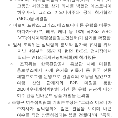
그동안 서면으로 참가 의사를 밝혔던 에스토니아
히우마시, 그리스 이오니아주와 공식 참가협약
(MOU)을 체결함
○
이로써 프랑스, 그리스, 에스토니아 등 유럽을 비롯해
마다가스카르, 페루, 케냐 등 18개 국가와 WHO
ACE(아시아태평양환경보건센터)가 참가를 확정함
○ 앞서 조직위는 섬박람회 홍보와 참가국 유치를 위해
지난 4일부터 6일까지 런던 ExCeL 전시장에서
열리는
WTM(국제관광박람회)
에 참가했음
○ 조직위는 한국관광공사 홍보관 내에 마련된
홍보부스에서 자개 손거울 만들기 등 한국 전통
체험프로그램 운영으로 관람객의 호응을 얻었으며
여행 산업 관계자와 B2B 미팅을 통한
2026여수세계섬박람회 기간 중 유럽 관광객 대상
여수 관광 인바운드 상품 개발을 논의함
○ 조형근 여수섬박람회 기획본부장은 "그리스 이오니아
주지사가 섬박람회에 깊은 관심을 보이며 내년
여수를 직접 방문하겠다는 뜻을 전했다"며, "특히,