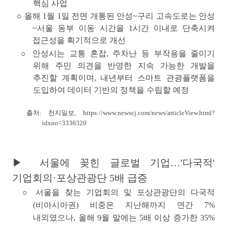
핵심 사업
○
올해 1월 1일 전면 개통된 안성~구리 고속도로는 안성
~서울 동부 이동 시간을 1시간 이내로 단축시켜
접근성을 획기적으로 개선
○
안성시는 교통 혼잡, 주차난 등 부작용을 줄이기
위해
주민 의견을 반영한 지속 가능한 개발을
추진할 계획
이며, 내년부터 스마트 관광플랫폼을
도입하여 데이터 기반의 정책을 수립할 예정
출처: 천지일보,
https://www.newscj.com/news/articleView.html?
idxno=3336320
▶ 서울에 꽂힌 글로벌 기업…'다국적'
기업회의·포상관광단 5배 급증
○ 서울을 찾는
기업회의 및 포상관광단의 다국적
(비아시아권) 비중
은 지난해까지 연간 7%
내외였으나, 올해
9월 말에는 5배 이상 증가한 35%