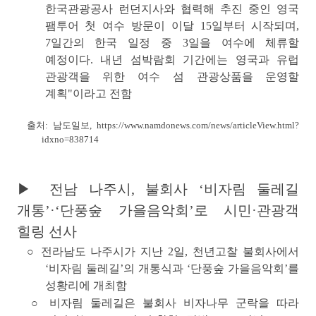
한국관광공사 런던지사와 협력해 추진 중인 영국
팸투어 첫 여수 방문이 이달 15일부터 시작되며,
7일간의 한국 일정 중 3일을 여수에 체류할
예정이다. 내년 섬박람회 기간에는 영국과 유럽
관광객을 위한 여수 섬 관광상품을 운영할
계획"이라고 전함
출처: 남도일보,
https://www.namdonews.com/news/articleView.html?
idxno=838714
▶
전남 나주시, 불회사 ‘비자림 둘레길
개통’·‘단풍숲 가을음악회’로 시민·관광객
힐링 선사
○ 전라남도 나주시가 지난 2일, 천년고찰 불회사에서
‘
비자림 둘레길’의 개통식
과
‘단풍숲 가을음악회’
를
성황리에 개최함
○
비자림 둘레길
은 불회사 비자나무 군락을 따라