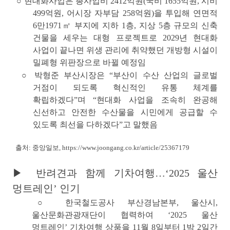
○
현대화사업은 총사업비 2412억원(국비 1655억원, 시비
499억원, 어시장 자부담 258억원)을 투입해 연면적
6만1971㎡ 부지에
지하 1층, 지상 5층 규모의 신축
건물
을 세우는 대형 프로젝트로 2029년 현대화
사업이 끝나면 위생 관리에 취약했던 개방형 시설이
밀폐형 위판장으로 바뀔 예정임
○
박형준 부산시장은 “부산이 수산 산업의 글로벌
거점이 되도록 혁신적인 유통 체계를
확립하겠다”며 “현대화 사업을 조속히 완공해
신선하고 안전한 수산물을 시민에게 공급할 수
있도록 최선을 다하겠다”고 말했음
출처: 중앙일보,
https://www.joongang.co.kr/article/25367179
▶ 반려견과 함께 기차여행…‘2025 울산
멍트레인’ 인기
○ 한국철도공사 부산경남본부, 울산시,
울산문화관광재단이 협력하여
‘2025 울산
멍트레인’ 기차여행 상품
을 11월 8일부터 1박 2일간