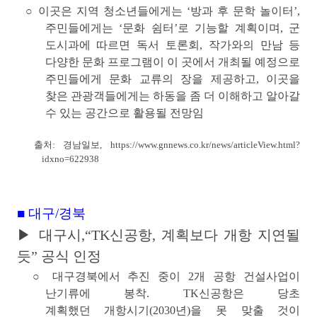
○ 이곳은 지역 청소년들에게는 ‘방과 후 문학 놀이터’,
주민들에게는 ‘문화 쉼터’로 기능할 계획이며, 군
도시과에 따르면 독서 토론회, 작가와의 만남 등
다양한 문화 프로그램이 이 곳에서 개최될 예정으로
주민들에게 문화 교류의 장을 제공하고, 이곳을
찾은 관광객들에게는 하동을 좀 더 이해하고 알아갈
수 있는 공간으로 활용될 전망임
출처: 경남일보,
https://www.gnnews.co.kr/news/articleView.html?
idxno=622938
■ 대구/경북
▶ 대구시,“TK신공항, 계획보다 개항 지연될
듯” 공식 인정
○ 대구경북에서 추진 중이
2개 공항 건설사업이
난기류
에 봉착. TK신공항은 당초
계획했던
개항시기(2030년)을 못 맞출 것이