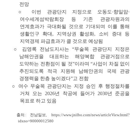
전망
○
이번 관광단지 지정으로
오동도·향일암·
여수세계섬박람회장
등 기존 관광자원과의
연계효과가 극대화될 것으로 기대되며
이를 통해
생활인구 확대, 지역상권 활성화, 소비 증대 등
지역경제 파급효과가 클 것으로 예상됨
○ 김영록 전남도지사는 “무술목 관광단지 지정은
남해안권을 대표하는 해양복합 관광거점으로
도약하는 전환점이 될 것”이라며 “사업이 차질 없이
추진되도록 적극 지원해 남해안권의 국제 관광
경쟁력을 한층 높이겠다”고 전함
○ 여수 무술목 관광단지는 지정 승인 후 행정절차를
거쳐 오는 2026년 착공에 들어가 2030년 준공을
목표로 하고 있음
출처: 전남일보,
https://www.jnilbo.com/news/articleView.html?
idxno=90000012580