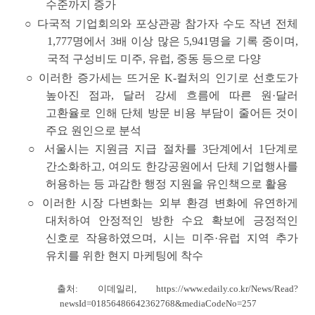
수준까지 증가
○
다국적 기업회의와 포상관광 참가자 수
도
작년 전체
1,777명에서 3배 이상 많은 5,941명을 기록
중이며,
국적 구성비도 미주, 유럽, 중동 등으로 다양
○ 이러한 증가세는 뜨거운 K-컬처의 인기로 선호도가
높아진 점과, 달러 강세 흐름에 따른 원·달러
고환율로 인해 단체 방문 비용 부담이 줄어든 것이
주요 원인으로 분석
○ 서울시는 지원금 지급 절차를 3단계에서 1단계로
간소화하고, 여의도 한강공원에서 단체 기업행사를
허용하는 등
과감한 행정 지원을 유인책으로 활용
○
이러한 시장 다변화는 외부 환경 변화에 유연하게
대처하여 안정적인 방한 수요 확보에
긍정적인
신호로 작용하였으며,
시는 미주·유럽 지역 추가
유치를 위한 현지 마케팅에 착수
출처: 이데일리,
https://www.edaily.co.kr/News/Read?
newsId=01856486642362768&mediaCodeNo=257