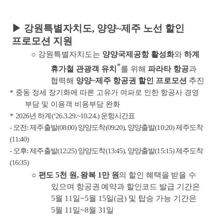
▶
강원특별자치도
,
양양
~
제주 노선 할인
프로모션 지원
○
강원특별자치도는
양양국제공항 활성화
와
하계
*
휴가철 관광객 유치
를 위해
파라타 항공
과
협력해
양양
~
제주 항공권 할인 프로모션
추진
*
중동 정세 장기화에 따른 고유가 여파로 인한 항공사 경영
부담 및 이용객 비용부담 완화
*
2026
년 하계
(‘26.3.29.~10.24.)
운항시간표
-
오전
:
제주출발
(08:00)
양양도착
(09:20),
양양출발
(10:20)
제주도착
(11:40)
-
오후
:
제주출발
(12:25)
양양도착
(13:45),
양양출발
(15:15)
제주도착
(16:35)
○
편도
5
천 원
,
왕복
1
만 원
의 할인 혜택을 받을 수
있으며 항공권 예약과 할인코드 발급
기간은
5
월
11
일
~5
월
15
일
(
금
)
및 탑승 가능 기간은
5
월
11
일
~8
월
31
일