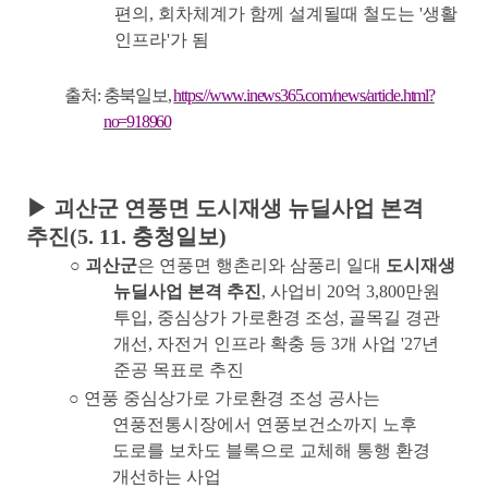
편의
,
회차체계가 함께 설계될때 철도는
'
생활
인프라
'
가 됨
출처
:
충북일보
,
https://www.inews365.com/news/article.html?
no=918960
▶
괴산군 연풍면 도시재생 뉴딜사업 본격
추진
(5. 11.
충청일보
)
○
괴산군
은 연풍면 행촌리와 삼풍리 일대
도시재생
뉴딜사업 본격 추진
,
사업비
20
억
3,800
만원
투입
,
중심상가 가로환경 조성
,
골목길 경관
개선
,
자전거 인프라 확충 등
3
개 사업
'27
년
준공 목표로 추진
○
연풍 중심상가로 가로환경 조성 공사는
연풍전통시장에서 연풍보건소까지 노후
도로를 보차도 블록으로 교체해 통행 환경
개선하는 사업