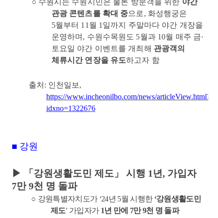
○
수원시는 수원시민은 물론 방문객을 위한
야간
관광 콘텐츠를 확대 중
으로
,
화성행궁은
5
월부터
11
월
1
일까지 주말마다 야간 개장을
운영하며
,
수원수목원도
5
월과
10
월 매주 금
·
토요일 야간 이벤트를 개최해
관광객의
체류시간 연장을 유도
하고자 함
출처
:
인천일보
,
https://www.incheonilbo.com/news/articleView.html?
idxno=1322676
■
강원
▶ 「
강원생활도민 제도
」
시행
1
년
,
가입자
7
만
9
천 명 돌파
○
강원특별자치도가
‘24
년
5
월 시행한
‘
강원생활도민
제도
’
가입자가
1
년 만에
7
만
9
천 명 돌파