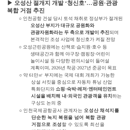
▶
오성산 절개지 개발
‘
청신호
’
…
공원
·
관광
복합 거점 추진
○
인천공항 건설 당시 토석 채취로 정상부가 절개된
오성산 부지가 대규모 공원화와
관광자원화라는 두 축으로 개발이 추진
되며
본격적인 조성 사업에 청신호가 켜질 전망
○
오성근린공원에는 산책로
·
습지원
·
호수 등
생태공간과 함께 야구장
·
캠핑장
·
어린이
놀이시설 등 다양한 편의시설이 들어설
계획이며
, 2026
년 착공
·2027
년 준공이 목표
○
약
61
만
㎡
부지에는 국제 대회 개최가 가능한
상설 서킷을 중심으로 자동차 튜닝 산업
특화단지와
쇼핑
·
숙박
·
레저
·
엔터테인먼트
시설을 배치해 내
·
외국인 관광객을 유치
하는
구상도 논의 중
○
인천국제공항공사 관계자는
오성산 채석지를
단순한 녹지 복원을 넘어 복합 관광
거점으로 조성
할 수 있도록 최선을