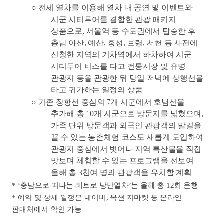
○
전세 열차를 이용해 열차 내 공연 및 이벤트와
시군 시티투어를 결합한 관광 패키지
상품으로
,
서울역 등 수도권에서 탑승한 후
충남 아산
,
예산
,
홍성
,
보령
,
서천 등 사전에
신청한 지역의 기차역에서 하차하여 시군
시티투어 버스를 타고 전통시장 및 유명
관광지 등을 관광한 뒤 당일 저녁에 상행선을
타고 귀가하는 일정의 상품
○
기존 장항선 중심의
7
개 시군에서 호남선을
추가해 총
10
개 시군으로 방문지를 넓혔으며
,
가족 단위 방문객과 외국인 관광객의 발길을
끌 수 있는 농촌체험 코스도 새롭게 도입하여
관광지 중심에서 벗어나 지역 특산물을 직접
맛보며 체험할 수 있는 프로그램을 선보여
올해 총
3
천여 명의 관광객을 유치할 계획
* ‘
충남으로 떠나는 레트로 낭만열차
’
는 올해 총
12
회 운행
*
예약 및 상세 일정은 네이버
,
옥션 지마켓 등 온라인
판매처에서 확인 가능