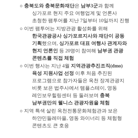
○
충북도와 충북문화재단
은
남부
3
군
과 함께
싱가포르 현지 주요 여행업계 및 언론사
초청한 팸투어를 지난
7
일부터
10
일까지 진행
○
이번 팸투어는 지방관광 활성화를 위해
한국관광공사 싱가포르지사와 재단이 공동
기획
했으며
,
싱가포르 대표 여행사 관계자와
현지 언론인
등
20
명이 참여해
남부권 관광
콘텐츠를 직접 체험
○
이번 행사는 지난
4
월
지역관광추진조직
(dmo)
육성 지원사업 선정
이후 처음 추진된
프로그램으로 참가자들은 옥천 장계관광지
비롯 보은 법주사에서 템플스테이
,
영동
레인보우힐링센터 등 둘러보며
충북
남부권만의 웰니스 관광자원을 체험
○
지역 특색 살린 옥천전통문화체험관과 보은
하얀민들레마을
,
영동 와이너리 등 체험형
콘텐츠도 큰 호응