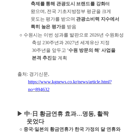
축제를 통해 관광도시 브랜드를 강화
해
왔으며
,
전국 기초지방정부 평균을 크게
웃도는 평가를 받으며
관광소비력 지수에서
특히 높은 평가
를 받음
○
수원시는 이번 성과를 발판으로
2026
년 수원화성
축성
230
주년과
2027
년 세계유산 지정
30
주년을 앞두고
'
수원 방문의 해
'
사업을
본격 추진
할 계획
출처
:
경기신문
,
https://www.kgnews.co.kr/news/article.html?
no=894632
▶
中
·
日
황금연휴 효과
…
명동
,
활짝
웃었다
○
중국
·
일본의 황금연휴가 한국 가정의 달 연휴와