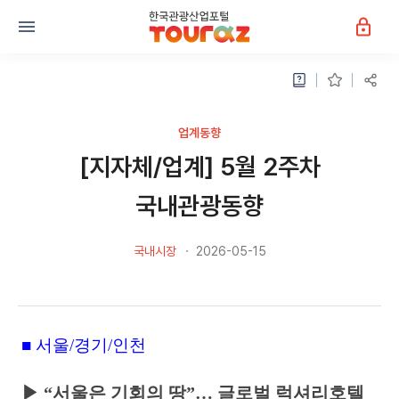
업계동향
[지자체/업계] 5월 2주차
국내관광동향
국내시장
2026-05-15
■
서울
/
경기
/
인천
▶
“
서울은 기회의 땅
”
…
글로벌 럭셔리호텔