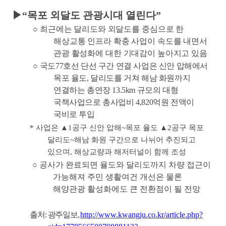
▶
“
목포 외달도 관광시대 열린다
”
○
최근에는 달리도와 외달도를 중심으로 한
해상교통 인프라 확충 사업이 속도를 내면서
관광 활성화에 대한 기대감이 높아지고 있음
○
국도
77
호선 단선 구간 연결 사업은 신안 압해에서
목포 율도
,
달리도를 거쳐 해남 화원까지
연결하는 총연장
13.5km
규모의 대형
국책사업으로 총사업비
4,820
억원 전액이
국비로 투입
*
사업은
▲
1
공구 신안 압해
~
목포 율도
▲
2
공구 목포
달리도
~
해남 화원 구간으로 나뉘어 추진되고
있으며
,
해상교량과 해저터널이 함께 조성
○
공사가 완료되면 율도와 달리도까지 차량 접근이
가능해져 주민 생활여건 개선은 물론
해양관광 활성화에도 큰 전환점이 될 전망
출처
:
광주일보
,
http://www.kwangju.co.kr/article.php?