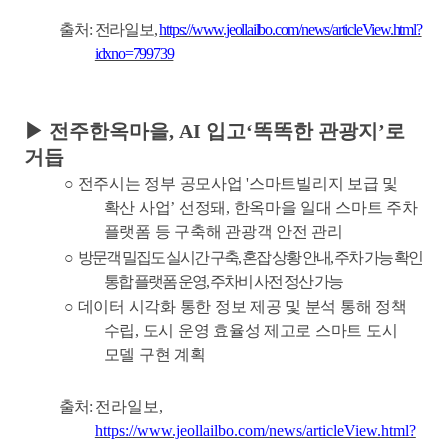
출처
:
전라일보
,
https://www.jeollailbo.com/news/articleView.html?
idxno=799739
▶
전주한옥마을
, AI
입고
‘
똑똑한 관광지
’
로
거듭
○
전주시는 정부 공모사업
'
스마트빌리지 보급 및
확산 사업
’
선정돼
,
한옥마을 일대 스마트 주차
플랫폼 등 구축해 관광객 안전 관리
○
방문객 밀집도 실시간 구축
,
혼잡 상황 안내
,
주차 가능 확인
통합 플랫폼 운영
,
주차비 사전 정산 가능
○
데이터 시각화 통한 정보 제공 및 분석 통해 정책
수립
,
도시 운영 효율성 제고로 스마트 도시
모델 구현 계획
출처
:
전라일보
,
https://www.jeollailbo.com/news/articleView.html?