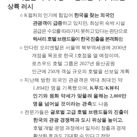
상륙 러시
○
K
컬처의 인기에 힘입어
한국을 찾는 외국인
관광객이 급증
하고 있지만
,
최상위 숙박 시설
공급은 수요를 따라가지 못하고 있다는 판단으로
럭셔리 호텔 브랜드들이 한국 진출을 본격화
함
○
만다린 오리엔탈은 서울역 북부역세권에
2030
년
개점을 목표로 한국
1
호점을 열 예정이며
,
로즈우드 호텔 그룹은
2027
년 용산공원
인근에
250
개 객실 규모의 호텔을 선보일 계획
○
지난해 방한 외국인 관광객은 역대 최대인 약
1,894
만 명을 기록했으며
,
K
푸드
·K
뷰티
인기와 원화 약세가 맞물려 올해는
2,000
만
명을 넘어설 것이라는 관측
도 나옴
○
전문가들은
글로벌 고급 호텔 브랜드들의 진출이
한국의 관광 경쟁력과 도시 위상을
높이고
,
호텔 개발
·
운영 과정에서 일자리 창출과 경제
활성화 효과도 기대할 수 있다고 전망