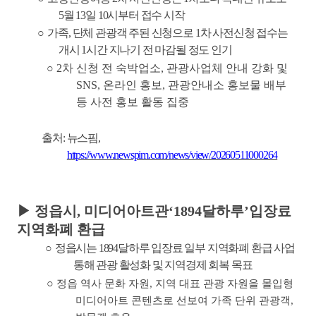
5
월
13
일
10
시부터 접수 시작
○
가족
,
단체 관광객 주된 신청으로
1
차 사전신청 접수는
개시
1
시간 지나기 전 마감될 정도 인기
○
2
차 신청 전 숙박업소
,
관광사업체 안내 강화 및
SNS,
온라인 홍보
,
관광안내소 홍보물 배부
등 사전 홍보 활동 집중
출처
:
뉴스핌
,
https://www.newspim.com/news/view/20260511000264
▶
정읍시
,
미디어아트관
‘1894
달하루
’
입장료
지역화폐 환급
○
정읍시는
1894
달하루 입장료 일부 지역화폐 환급 사업
통해 관광 활성화 및 지역경제 회복 목표
○
정읍 역사 문화 자원
,
지역 대표 관광 자원을 몰입형
미디어아트 콘텐츠로 선보여 가족 단위 관광객
,