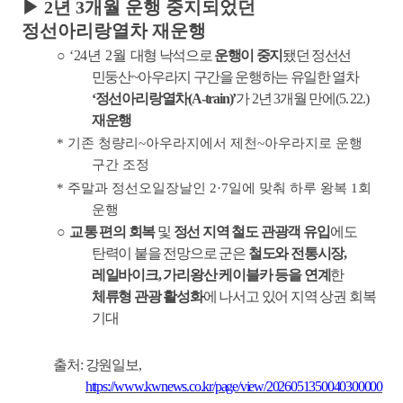
▶
2
년
3
개월 운행 중지되었던
정선아리랑열차 재운행
○
‘24
년
2
월
대형 낙석으로
운행이 중지
됐던 정선선
민둥산
~
아우라지 구간을 운행하는 유일한 열차
‘
정선아리랑열차
(A-train)’
가
2
년
3
개월 만에
(5. 22.)
재운행
*
기존 청량리
~
아우라지에서 제천
~
아우라지로 운행
구간 조정
*
주말과 정선오일장날인
2·7
일에 맞춰 하루 왕복
1
회
운행
○
교
통 편의 회복
및
정선 지역 철도 관광객 유입
에도
탄력이 붙을 전망으로 군은
철도와 전통시장
,
레일바이크
,
가리왕산 케이블카 등을 연계
한
체류형 관광 활성화
에 나서고 있어 지역 상권 회복
기대
출처
:
강원일보
,
https://www.kwnews.co.kr/page/view/2026051350040300000