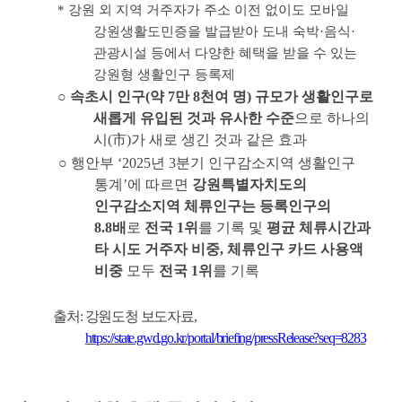
*
강원 외 지역 거주자가 주소 이전 없이도 모바일
강원생활도민증을 발급받아 도내 숙박
·
음식
·
관광시설 등에서 다양한 혜택을 받을 수 있는
강원형 생활인구 등록제
○
속초시 인구
(
약
7
만
8
천여 명
)
규모가 생활인구로
새롭게 유입된 것과 유사한 수준
으로 하나의
시
(
市
)
가 새로 생긴 것과 같은 효과
○
행안부
‘2025
년
3
분기 인구감소지역 생활인구
통계
’
에 따르면
강원특별자치도의
인구감소지역 체류인구는 등록인구의
8.8
배
로
전국
1
위
를 기록 및
평균 체류시간과
타 시도 거주자 비중
,
체류인구 카드 사용액
비중
모두
전국
1
위
를 기록
출처
:
강원도청 보도자료
,
https://state.gwd.go.kr/portal/briefing/pressRelease?seq=8283