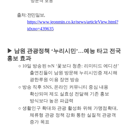
방문객 호응
출처
:
전민일보
,
https://www.jeonmin.co.kr/news/articleView.html?
idxno=439635
▶
남원 관광정책
‘
누리시민
’
…
예능 타고 전국
홍보 효과
○
10
일 방송된
tvN ‘
꽃보다 청춘
:
리미티드 에디션
’
출연진들이 남원 방문해 누리시민증 제시해
광한루원 이용 장면 방송
○
방송 직후
SNS,
온라인 커뮤니티 중심 내용
확산되며 제도 실효성 전달해 기존 홍보
방식보다 높은 파급력
○
생활인구 확대와 관광 활성화 위해 가맹점확대
,
체류형 관광 정책 강화 통한 실질적 관광객
증가 목표