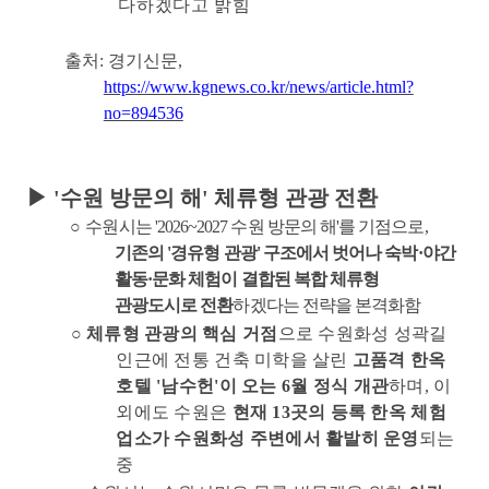
다하겠다고 밝힘
출처
:
경기신문
,
https://www.kgnews.co.kr/news/article.html?
no=894536
▶
'
수원 방문의 해
'
체류형 관광 전환
○
수원시는
'2026~2027
수원 방문의 해
'
를 기점으로
,
기존의
'
경유형 관광
'
구조에서 벗어나 숙박
·
야간
활동
·
문화 체험이 결합된 복합 체류형
관광도시로 전환
하겠다는 전략을 본격화함
○
체류형 관광의 핵심 거점
으로 수원화성 성곽길
인근에 전통 건축 미학을 살린
고품격 한옥
호텔
'
남수헌
'
이 오는
6
월 정식 개관
하며
,
이
외에도 수원은
현재
13
곳의 등록 한옥 체험
업소가 수원화성 주변에서 활발히 운영
되는
중