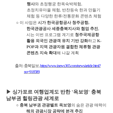
행사
와 초정행궁 한옥숙박체험
,
초정치유마을 체험
,
반찬등속 한과 만들기
체험 등 다양한 한류
/
전통문화 콘텐츠 체험
○
이 사업은
시가 한국공항공사 청주공항
,
한국관광공사 세종충북지사와 협업 추진
,
시는 이번 프로그램 계기로
청주국제공항
활용 외국인 관광객 유치 기반 강화
하고
K-
POP
과 지역 관광자원 결합한 체류형 관광
콘텐츠 지속 확대
해 나갈 계획
출처
:
충북일보
,
https://www.inews365.com/news/article.html?
no=918589
▶
싱가포르 여행업계도 반한
'
옥보영
'
충북
남부권 힐링관광 세계로
○
충북 남부권 관광벨트 옥보영
의 숨은 관광 매력이
해외 관광시장 공략에 본격 추진