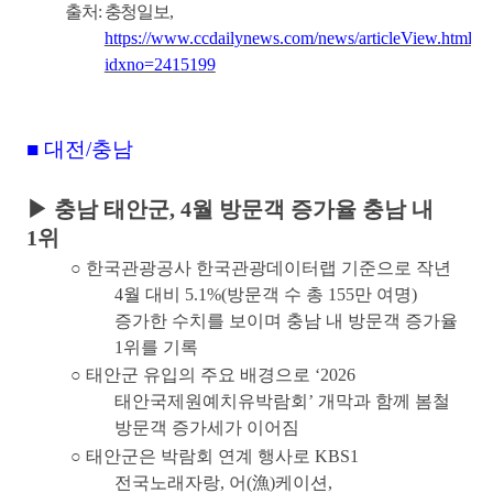
출처
:
충청일보
,
https://www.ccdailynews.com/news/articleView.html?
idxno=2415199
■
대전
/
충남
▶
충남 태안군
, 4
월 방문객 증가율 충남 내
1
위
○
한국관광공사 한국관광데이터랩 기준으로 작년
4
월 대비
5.1%(
방문객 수 총
155
만 여명
)
증가한 수치를 보이며 충남 내 방문객 증가율
1
위를 기록
○
태안군 유입의 주요 배경으로
‘2026
태안국제원예치유박람회
’
개막과 함께 봄철
방문객 증가세가 이어짐
○
태안군은 박람회 연계 행사로
KBS1
전국노래자랑
,
어
(
漁
)
케이션
,