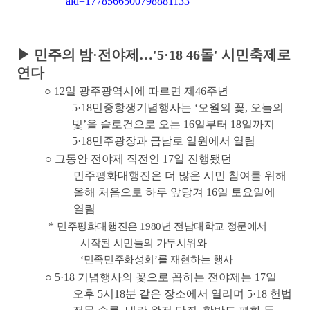
aid=1778566500798881133
▶
민주의 밤
·
전야제
…
'5·18 46
돌
'
시민축제로
연다
○
12
일 광주광역시에 따르면 제
46
주년
5·18
민중항쟁기념행사는
‘
오월의 꽃
,
오늘의
빛
’
을 슬로건으로 오는
16
일부터
18
일까지
5·18
민주광장과 금남로 일원에서 열림
○
그동안 전야제 직전인
17
일 진행됐던
민주평화대행진은 더 많은 시민 참여를 위해
올해 처음으로 하루 앞당겨
16
일 토요일에
열림
*
민주평화대행진은
1980
년 전남대학교 정문에서
시작된 시민들의 가두시위와
‘
민족민주화성회
’
를 재현하는 행사
○
5·18
기념행사의 꽃으로 꼽히는 전야제는
17
일
오후
5
시
18
분 같은 장소에서 열리며
5·18
헌법