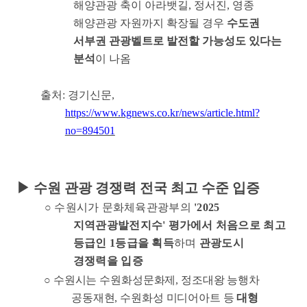
해양관광 축이 아라뱃길
,
정서진
,
영종
해양관광 자원까지 확장될 경우
수도권
서부권 관광벨트로 발전할 가능성도 있다는
분석
이 나옴
출처
:
경기신문
,
https://www.kgnews.co.kr/news/article.html?
no=894501
▶
수원 관광 경쟁력 전국 최고 수준 입증
○
수원시가 문화체육관광부의
'2025
지역관광발전지수
'
평가에서 처음으로 최고
등급인
1
등급을 획득
하며
관광도시
경쟁력을 입증
○
수원시는 수원화성문화제
,
정조대왕 능행차
공동재현
,
수원화성 미디어아트 등
대형