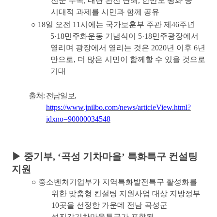
전문 수록
,
내란 완전 단죄
,
한반도 평화 등
시대적 과제를 시민과 함께 공유
○
18
일 오전
11
시에는 국가보훈부 주관 제
46
주년
5·18
민주화운동 기념식이
5·18
민주광장에서
열리며 광장에서 열리는 것은
2020
년 이후
6
년
만으로
,
더 많은 시민이 함께할 수 있을 것으로
기대
출처
:
전남일보
,
https://www.jnilbo.com/news/articleView.html?
idxno=90000034548
▶
중기부
, ‘
곡성 기차마을
’
특화특구 컨설팅
지원
○
중소벤처기업부가 지역특화발전특구 활성화를
위한 맞춤형 컨설팅 지원사업 대상 지방정부
10
곳을 선정한 가운데 전남 곡성군
섬진강기차마을특구가 포함됨