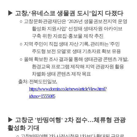
▶
고창
,‘
유네스코 생물권 도시
’
입지 다졌다
○
고창문화관광재단은
‘2026
년 생물권보전지역 운영
활성화 지원사업
’
선정돼 생태자원 아카이브
구축 위한 자료집
·
홍보물 제작 추진
○
지역 주민이 직접 생태 자산 기록
,
관리하는
'
주민
주도형 보전 모델
'
로 생태 기초자료 확보 유용
○
올해 확보한 조사 결과물 통해 생태관광 콘텐츠 개발
,
환경교육 프로그램 제작해 지역 관광자원 활용
차별화 생태 콘텐츠 제작 목표
출처
:
전북도민일보
,
https://www.domin.co.kr/news/articleView.html?
idxno=1555085
▶
고창군
'
반띵여행
' 2
차 접수
…
체류형 관광
활성화 기대
○
고창반띵여행
2
차 사전신청은
1
차보다 확대된 규모로