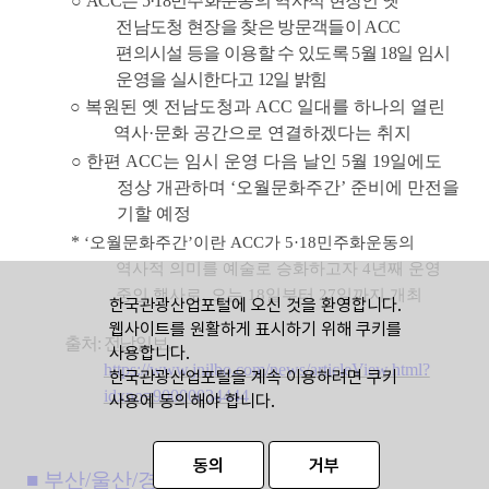
○
ACC
는
5·18
민주화운동의 역사적 현장인 옛
전남도청 현장을 찾은 방문객들이
ACC
편의시설 등을 이용할 수 있도록
5
월
18
일 임시
운영을 실시한다고
12
일 밝힘
○
복원된 옛 전남도청과
ACC
일대를 하나의 열린
역사
·
문화 공간으로 연결하겠다는 취지
○
한편
ACC
는 임시 운영 다음 날인
5
월
19
일에도
정상 개관하며
‘
오월문화주간
’
준비에 만전을
기할 예정
*
‘
오월문화주간
’
이란
ACC
가
5·18
민주화운동의
역사적 의미를 예술로 승화하고자
4
년째 운영
중인 행사로
,
오는
18
일부터
27
일까지 개최
한국관광산업포털에 오신 것을 환영합니다.
웹사이트를 원활하게 표시하기 위해 쿠키를
출처
:
전남일보
,
사용합니다.
https://www.jnilbo.com/news/articleView.html?
한국관광산업포털을 계속 이용하려면 쿠키
idxno=90000034444
사용에 동의해야 합니다.
동의
거부
■
부산
/
울산
/
경남