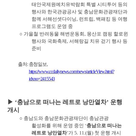
태안국제원예치유박람회 특별 시티투어 등의
행사와 한국관광공사 및 충남문화관광재단과
함께 서해선셋다이닝
,
런트립
,
백패킹 등 여행
프로그램도 운영 중
○
가을철 반려동물 해변운동회
,
몽산포 캠핑 할로윈
행사와 국화축제
,
서해랑길 치유 걷기 행사 등
준비
출처
:
충청일보
,
https://www.ccdailynews.com/news/articleView.html?
idxno=2415543
▶
‘
충남으로 떠나는 레트로 낭만열차
’
운행
개시
○
충남도와 충남문화관광재단이 충남관광
활성화를 위해 운영 중인
‘
충남으로 떠나는
레트로 낭만열차
’
가
5. 11.(
월
)
첫 운행 개시