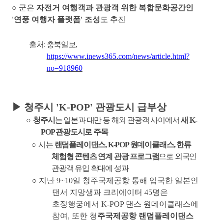
○
군은
자전거 여행객과 관광객 위한 복합문화공간인
'
연풍 여행자 플랫폼
'
조성
도 추진
출처
:
충북일보
,
https://www.inews365.com/news/article.html?
no=918960
▶
청주시
'K-POP'
관광도시 급부상
○
청주시
는 일본과 대만 등 해외 관광객 사이에서
새
K-
POP
관광도시로 주목
○
시는
랜덤플레이댄스
, K-POP
원데이클래스
,
한류
체험형 콘텐츠 연계 관광 프로그램
으로 외국인
관광객 유입 확대에 성과
○
지난
9~10
일 청주국제공항 통해 입국한 일본인
댄서 지망생과 크리에이터
45
명은
초정행궁에서
K-POP
댄스 원데이클래스에
참여
,
또한 청
주국제공항 랜덤플레이댄스