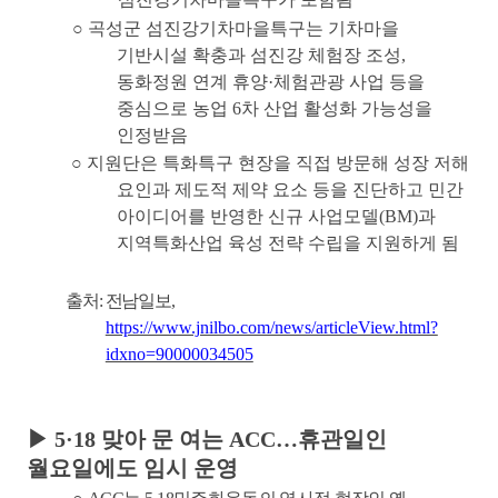
○
곡성군 섬진강기차마을특구는 기차마을
기반시설 확충과 섬진강 체험장 조성
,
동화정원 연계 휴양
·
체험관광 사업 등을
중심으로 농업
6
차 산업 활성화 가능성을
인정받음
○
지원단은 특화특구 현장을 직접 방문해 성장 저해
요인과 제도적 제약 요소 등을 진단하고 민간
아이디어를 반영한 신규 사업모델
(BM)
과
지역특화산업 육성 전략 수립을 지원하게 됨
출처
:
전남일보
,
https://www.jnilbo.com/news/articleView.html?
idxno=90000034505
▶
5·18
맞아 문 여는
ACC
…
휴관일인
월요일에도 임시 운영