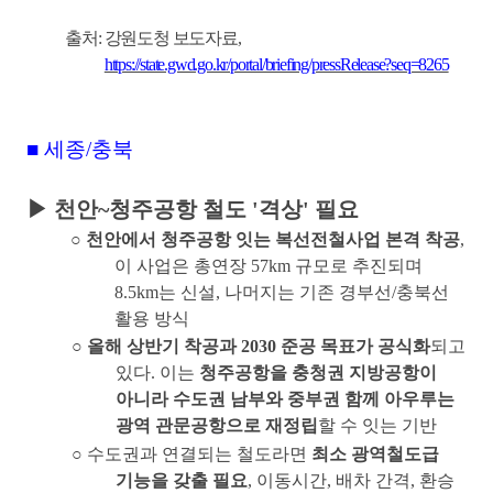
출처
:
강원도청 보도자료
,
https://state.gwd.go.kr/portal/briefing/pressRelease?seq=8265
■
세종
/
충북
▶
천안
~
청주공항 철도
'
격상
'
필요
○
천안에서 청주공항 잇는 복선전철사업 본격 착공
,
이 사업은 총연장
57km
규모로 추진되며
8.5km
는 신설
,
나머지는 기존 경부선
/
충북선
활용 방식
○
올해 상반기 착공과
2030
준공 목표가 공식화
되고
있다
.
이는
청주공항을 충청권 지방공항이
아니라 수도권 남부와 중부권 함께 아우루는
광역 관문공항으로 재정립
할 수 잇는 기반
○
수도권과 연결되는 철도라면
최소 광역철도급
기능을 갖출 필요
,
이동시간
,
배차 간격
,
환승