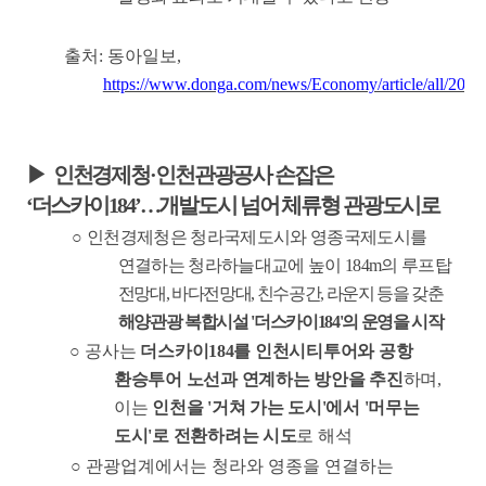
출처
:
동아일보
,
https://www.donga.com/news/Economy/article/all/202
▶
인천경제청
·
인천관광공사 손잡은
‘
더스카이
184’
…
개발도시 넘어 체류형 관광도시로
○
인천경제청은 청라국제도시와 영종국제도시를
연결하는 청라하늘대교에 높이
184m
의 루프탑
전망대
,
바다전망대
,
친수공간
,
라운지 등을 갖춘
해양관광 복합시설
'
더스카이
184'
의 운영을 시작
○
공사는
더스카이
184
를 인천시티투어와 공항
환승투어 노선과 연계하는 방안을 추진
하며
,
이는
인천을
'
거쳐 가는 도시
'
에서
'
머무는
도시
'
로 전환하려는 시도
로 해석
○
관광업계에서는 청라와 영종을 연결하는