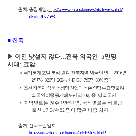
출처
:
충청매일
,
https://www.ccdn.co.kr/news/articleView.html?
idxno=1077583
■
전북
▶
이젠 낯설지 않다
…
전북 외국인
‘5
만명
시대
’
코앞
○
국가통계포털 분석 결과 전북지역 외국인 인구
2016
년
2
만
7
천
320
명
, 2024
년
4
만
3
천
795
명
60%
증가
○
조선
·
자동차
·
식품
·
농생명 산업과 농촌 인력 수요 맞물려
외국인 비중 증가해 도민 약
40
명 중
1
명 외국인
○
지역별로는 전주
1
만
521
명
,
국적별로는 베트남
출신
1
만
3
천
482
명이 많은 비중 차지
출처
:
전북도민일보
,
https://www.domin.co.kr/news/articleView.html?