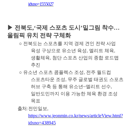
idxno=1555027
▶
전북도
,‘
국제 스포츠 도시
’
밑그림 착수
…
올림픽 유치 전략 구체화
○
전북도는 스포츠를 지역 경제 견인 전략 사업
육성 구상으로 유소년 육성
,
엘리트 체육
,
생활체육
,
첨단 스포츠 산업의 종합 로드맵
추진
○
유소년 스포츠 콤플렉스 조성
,
전주 월드컵
스포츠타운 조성
,
무주 글로벌 태권도 스포츠
허브 구축 등 통해 유소년
~
엘리트 선수
,
일반도민까지 이용 가능한 체육 환경 조성
목표
출처
:
전민일보
,
https://www.jeonmin.co.kr/news/articleView.html?
idxno=438945