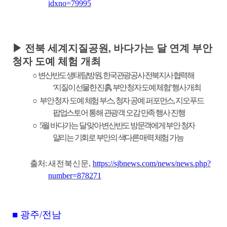
idxno=79995
▶
전북 세계지질공원
,
바다가는 달 연계 부안
청자 도예 체험 개최
○
변산반도 생태탐방원
,
한국관광공사 전북지사 협력해
‘
지질이 선물한 진흙
,
부안 청자 도예 체험
’
행사 개최
○
부안 청자 도예 체험 부스
,
청자 공예 퍼포먼스
,
지오푸드
팝업스토어 통해 관광객 오감 만족 행사 진행
○
5
월 바다가는 달 맞아 변산반도 방문객에게 부안 청자
알리는 기회로 부안의 색다른 매력 체험 가능
출처
:
새전북신문
,
https://sjbnews.com/news/news.php?
number=878271
■
광주
/
전남