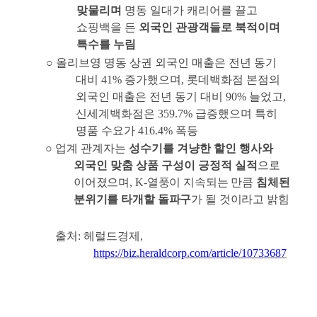
맞물리며
명동 일대가 캐리어를 끌고
쇼핑백을 든
외국인 관광객들로 북적이며
특수를 누림
○
올리브영 명동 상권 외국인 매출은 전년 동기
대비
41%
증가했으며
,
롯데백화점 본점의
외국인 매출은 전년 동기 대비
90%
늘었고
,
신세계백화점은
359.7%
급증했으며 특히
명품 수요가
416.4%
폭등
○
업계 관계자는
성수기를 겨냥한 할인 행사와
외국인 맞춤 상품 구성이 긍정적 실적
으로
이어졌으며
, K-
열풍이 지속되는 만큼
침체된
분위기를 타개할 돌파구
가 될 것이라고 밝힘
출처
:
헤럴드경제
,
https://biz.heraldcorp.com/article/10733687