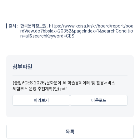
출처 :
한국문화정보원,
https://www.kcisa.kr/kr/board/report/boa
rdView.do?bbsIdx=20352&pageIndex=1&searchConditio
n=all&searchKeyword=CES
첨부파일
(붙임)「CES 2026」문화분야 AI 학습용데이터 및 활용서비스
체험부스 운영 추진계획(안).pdf
미리보기
다운로드
목록