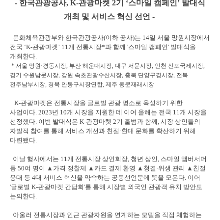
- 한국관광공사, K-관광마켓 2기 ‘스마일 캠페인’ 발대식
개최 및 서비스 혁신 선언 -
문화체육관광부와 한국관광공사(이하 공사)는 14일 서울 망원시장에서
전국 ‘K-관광마켓’ 11개 전통시장*과 함께 '스마일 캠페인' 발대식을
개최한다.
* 서울 망원·경동시장, 부산 해운대시장, 대구 서문시장, 인천 신포국제시장,
경기 수원남문시장, 강원 속초관광수산시장, 충북 단양구경시장, 전북
전주남부시장, 경북 안동구시장연합, 제주 동문재래시장
K-관광마켓은 전통시장을 글로벌 관광 명소로 육성하기 위한
사업이다. 2023년 10개 시장을 지원한 데 이어 올해는 전국 11개 시장을
선정했다. 이번 발대식은 K-관광마켓 2기 출범과 함께, 시장 상인들의
자발적 참여를 통해 서비스 개선과 친절·환대 문화를 확산하기 위해
마련됐다.
이날 행사에서는 11개 전통시장 상인회장, 청년 상인, 스마일 앰버서더
등 50여 명이 ▲가격 정찰제 ▲카드 결제 환영 ▲청결·위생 관리 ▲친절
응대 등 4대 서비스 혁신을 약속하는 공동선언문에 뜻을 모은다. 이어
'글로벌 K-관광마켓 간담회'를 통해 시장별 외국인 관광객 유치 방안도
논의한다.
아울러 전통시장과 인근 관광자원을 연계하는 모델을 직접 체험하는