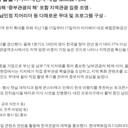
 올해 ‘중부관광의 해’ 포함 지역관광 집중 조명 -
남민정 치어리더 등 다채로운 무대 및 프로그램 구성 -
 유치 확대를 위해 지난 5월 15일부터 17일까지 타이베이 대표 복합문화공간 화산
치를 경신했다. 올해 1분기도 54만여 명이 한국을 찾아 전년 동기 대비 37% 이상
래관광객조사에서도 지역 방문 비중이 가장 높은 것으로 나타나 지역관광 확산을
을 거점으로 부산 등 남부 7개 지자체를 묶어 홍보한 '남부관광의 해'에 이어,
. 현장에서는 지자체가 직접 중부관광 특별관을 조성하고, 지역 특화 콘텐츠를 소
출연진도 무대에 올라 직접 촬영 후기를 전하며 중부지역 관심을 높였다.
 행사 첫날 개막식과 함께 몬스타엑스 민혁이 한국 여행지를 추천하는 토크콘서
 대표 잔치음식을 테마로 미식 시연을 진행했다. 대만 프로야구에서 활약 중인 남
 공유 자전거 등)
닭, 전주-비빔밥 등)
노셰프 행사 등) 홍보
프스타일 콘텐츠 전반을 활용해 한국관광의 매력을 홍보했다. 현대백화점과 CU(BGF