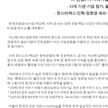
- 33개 기관·기업 참가,
- 몬스타엑스 민혁·정호영 셰프·
한국관광공사(사장 박성혁, 이하 공사)는 방한 관광 핵심 시장인 대만 관광객
K-관광 로드쇼'를 개최했다.
지난해 대만 방한객은 189만여 명으로, 2024년에 이어 또 한번 역대 최고
관광객의 절반가량이 인천공항이 아닌 지방공항을 이용하고, 2024년 외
로 평가된다.
이번 로드쇼의 핵심은 '중부관광의 해' 프로젝트다. 공사는 지난해 김해공항
점으로 강원·충북·세종·대전·충남·전북 등 중부 6개 지역을 집중 홍보했다
릉과 세종에서 촬영을 마친 대만 인기 예능프로그램 'Hi 영업중 시즌7' 
대만에서 인지도가 높은 유명인사들도 함께 해 관람객들의 발길을 모았다.
에는 '흑백요리사2' 출연으로 대만 내 인지도가 높은 정호영 셰프가 한국
해 고향 대전 등 한국 로컬 여행의 매력을 알렸다.
* [민혁] 한국 자전거 여행지 홍보(남한강 자전거길, 춘천 순환 자전거 코스, 전주
* [정호영] 중부 관광의 해 연계 로컬 미식 콘텐츠 홍보(대전-빵·칼국수, 세종-파
* [남민정] 충청권&전북 미식 및 관광콘텐츠, Taiwan Only 사업(9월 전주 윤남
아울러 한국의 모든 것(K-everything)을 주제로 한국 일상적인 라이