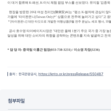
이 대거 합류해 K-패션, K-미식 체험 팝업 부스를 선보였다. 뮤지컬 '김종욱
현장을 방문한 20대 여성 천리안(陳俐安)씨는 “평소 K-컬처에 관심이 많
가을에 ‘타이완온니(Taiwan Only)*’ 상품으로 전주에 놀러가고 싶다”고 
* [타이완온니] 대만 타깃으로 개발한 여행상품(9월 전주 윤남노 셰프 행사, 10월
공사 호수영 타이베이지사장은 "대만은 올해 1분기 주요 국가 중 가장 높은
달성을 위해 대만 소비자의 취향을 공략하는 콘텐츠를 지속 발굴하고 전
* 담 당 자: 중국팀 이홍근 팀장(033-738-3231) / 이소영 차장(3236)
출처 :
한국관광공사,
https://knto.or.kr/pressRelease/550487
첨부파일