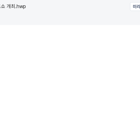
쇼 개최.hwp
미