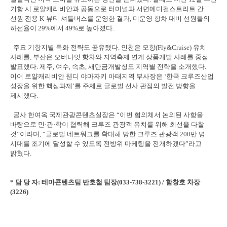
기항 시 로얄캐리비안과 공동으로 터미널과 서면메디컬스트리트 간
선원 전용 K-뷰티 셔틀버스를 운영한 결과, 미운영 항차 대비 선원들의
하선율이 29%에서 49%로 높아졌다.
주요 기항지별 특화 전략도 공유됐다. 인천은 모항(Fly&Cruise) 유치
사례를, 부산은 오버나잇 항차와 지역축제 연계 상품개발 사례를 중점
발표했다. 제주, 여수, 속초, 새만금개발청도 지역별 전략을 소개했다.
이어 로얄캐리비안 웬디 야마자키 아태지역 부사장은 ‘한국 크루즈산업
성장을 위한 핵심과제’를 주제로 글로벌 선사 관점의 발전 방향을
제시했다.
공사 한여옥 국제관광콘텐츠실장은 “이번 협의체서 논의된 사항을
바탕으로 민·관·학이 협력해 크루즈 관광객 유치를 위해 최선을 다할
것”이라며, “글로벌 네트워크를 확대해 방한 크루즈 관광객 200만 명
시대를 조기에 달성할 수 있도록 전방위 마케팅을 전개하겠다”라고
밝혔다.
* 담 당 자: 테마콘텐츠팀 반호철 팀장(033-738-3221) / 함창호 차장
(3226)