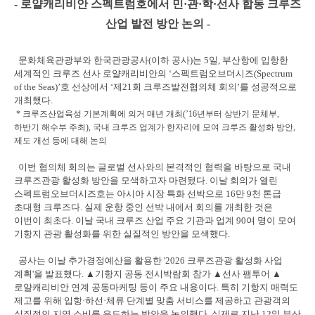
- 로얄캐리비안 스펙트럼호에서 민·관·학·선사 합동 크루즈
산업 발전 방안 논의 -
문화체육관광부와 한국관광공사(이하 공사)는 5일, 부산항에 입항한
세계적인 크루즈 선사 로얄캐리비안의 ‘스펙트럼오브더시즈(Spectrum
of the Seas)’호 선상에서 ‘제21회 크루즈발전협의체 회의’를 성공적으로
개최했다.
* 크루즈산업육성 기본계획에 의거 매년 개최(’16년부터 상반기 문체부,
하반기 해수부 주최), 국내 크루즈 업계가 한자리에 모여 크루즈 활성화 방안,
제도 개선 등에 대해 논의
이번 협의체 회의는 글로벌 선사와의 본격적인 협력을 바탕으로 국내
크루즈관광 활성화 방안을 모색하고자 마련됐다. 이날 회의가 열린
스펙트럼오브더시즈호는 아시아 시장 특화 선박으로 16만 9천 톤급
초대형 크루즈다. 실제 운항 중인 선박 내에서 회의를 개최한 것은
이번이 최초다. 이날 국내 크루즈 산업 주요 기관과 업계 90여 명이 모여
기항지 관광 활성화를 위한 실질적인 방안을 모색했다.
공사는 이날 추가경정예산을 활용한 '2026 크루즈관광 활성화 사업
계획'을 발표했다. ▲기항지 공동 전시박람회 참가 ▲선사 팸투어 ▲
로얄캐리비안 연계 공동마케팅 등이 주요 내용이다. 특히 기항지 매력도
제고를 위해 입항·하선·체류 단계별 맞춤 서비스를 제공하고 관광객의
실질적인 지역 소비를 유도하는 방안을 논의했다. 실제로 지난 12일 부산