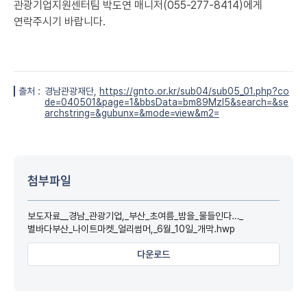
관광기업지원센터팀 박도연 매니저(055-277-8414)에게
연락주시기 바랍니다.
출처 :
경남관광재단,
https://gnto.or.kr/sub04/sub05_01.php?co
de=040501&page=1&bbsData=bm89MzI5&search=&se
archstring=&gubunx=&mode=view&m2=
첨부파일
보도자료__경남_관광기업,_부산_초여름_밤을_물들인다…_
별바다부산_나이트마켓_얼리썸머,_6월_10일_개막.hwp
다운로드