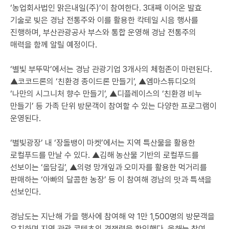
‘농업회사법인 맑은내일(주)’이 참여한다. 3대째 이어온 발효
기술로 빚은 경남 전통주와 이를 활용한 칵테일 시음 행사를
진행하며, 부산관광공사 부스와 통합 운영해 경남 전통주의
매력을 함께 알릴 예정이다.
‘별빛 부뚜막’에서는 경남 관광기업 3개사의 체험존이 마련된다.
▲코코드론의 ‘친환경 종이드론 만들기’, ▲엠마스튜디오의
‘나만의 시그니처 향수 만들기’, ▲디플레이스의 ‘친환경 비누
만들기’ 등 가족 단위 방문객이 참여할 수 있는 다양한 프로그램이
운영된다.
‘별빛광장’ 내 ‘장돌뱅이 마켓’에서는 지역 특산물을 활용한
로컬푸드를 만날 수 있다. ▲김해 농산물 기반의 로컬푸드를
선보이는 ‘올담길’, ▲의령 망개잎과 오미자를 활용한 먹거리를
판매하는 ‘아빠의 달콤한 농장’ 등 이 참여해 경남의 맛과 특색을
선보인다.
경남도는 지난해 가을 행사에 참여해 약 1만 1,500명의 방문객을
유치하며 지역 관광 콘텐츠의 경쟁력을 확인했다. 올해는 참여