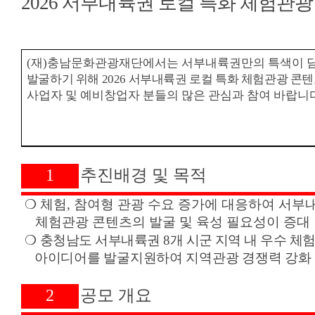
2026
서부내륙권 로컬 특화 체험관광
(
재
)
충남문화관광재단에서는 서부내륙권만의 특색이 담
발굴하기 위해
2026
서부내륙권 로컬 특화 체험관광 콘텐
사업자 및 예비창업자 분들의 많은 관심과 참여 바랍니
1
추진배경 및 목적
❍
체험
,
참여형 관광 수요 증가에 대응하여 서부
체험관광 콘텐츠의 발굴 및 육성 필요성이 증대
❍
충청남도 서부내륙권
8
개 시군 지역 내 우수 체
아이디어를 발굴지원하여 지역관광 경쟁력 강화 
2
공모 개요