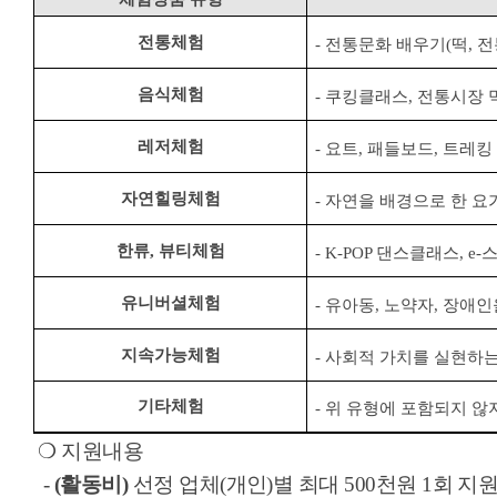
전통체험
-
전통문화 배우기
(
떡
,
전
음식체험
-
쿠킹클래스
,
전통시장 
레저체험
-
요트
,
패들보드
,
트레킹 
자연힐링체험
-
자연을 배경으로 한 요
한류
,
뷰티체험
- K-POP
댄스클래스
, e-
유니버셜체험
-
유아동
,
노약자
,
장애인
지속가능체험
-
사회적 가치를 실현하는
기타체험
-
위 유형에 포함되지 않
❍
지원내용
-
(
활동비
)
선정 업체
(
개인
)
별 최대
500
천원
1
회 지