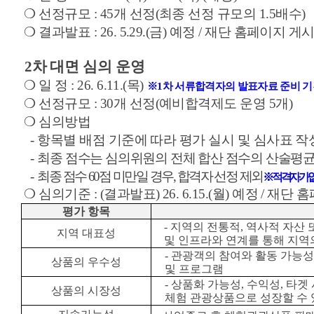
❍
선정규모
: 45
개 선정
(
최종 선정 규모의
1.5
배수
)
❍
결과발표
:
26. 5.29.(
금
)
예정
/
재단 홈페이지 게시
2
차
대면 심의 운영
❍
일 정
:
26. 6.11.(
목
)
※
1
차 서류합격자의 발표자료 준비 기
❍
선정규모
: 30
개 선정
(
예비합격제도 운영
5
개
)
❍
심의방법
-
항목별 배점 기준에 따라 평가 실시 및 심사표 작
-
최종 점수는 심의위원의 전체 합산 점수의 산술평
-
최종 점수
60
점 미만일 경우
,
합격자 선정 제외
※
적격자가 없
❍
심의기준
: (
결과발표
)
26. 6.15.(
월
)
예정
/
재단 홈
평가 항목
-
지역의 전통적
,
역사적 자산 
지역 대표성
및 인프라와 연계를 통해 지역
-
관광객의 참여와 활동 가능성
상품의 우수성
및 프로그램
-
상품화 가능성
,
수익성
,
타겟 
상품의 시장성
체험 관광상품으로 성장할 수 