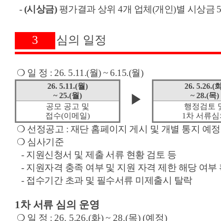
-
(
시상금
)
평가결과 상위
4
개 업체
(
개인
)
별 시상금
3
심의 일정
❍
일 정
: 26. 5.11.(
월
) ~ 6.15.(
월
)
26. 5.11.(
월
)
26. 5.26.(
~ 25.(
월
)
~ 28.(
목
)
▶
공모 공고 및
행정검토 
접수
(
이메일
)
1
차 서류심
❍
선정공고
:
재단 홈페이지 게시 및 개별 통지 예정
❍
심사기준
-
지원신청서 및 제출 서류 현황 검토 등
-
지원자격 충족 여부 및 지원 자격 제한 해당 여부
-
접수기간 초과 및 필수서류 미제출시 탈락
1
차 서류 심의 운영
❍
일 정
:
26. 5.26.(
화
) ~ 28.(
목
) (
예정
)