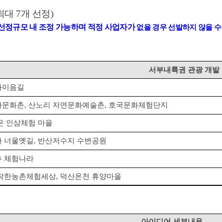
 최대
7
개 선정
)
 선정규모 내 조정 가능하며 적정 사업자가
없을 경우 선발하지 않을 수
서부내륙권 관광 개발
화이음길
사문화촌
,
산노리 자연문화예술촌
,
호국문화체험단지
은 인삼체험 마을
 너울옛길
,
반산저수지 수변공원
 체험나라
 착한농촌체험세상
,
덕산온천 휴양마을
아이디어 세부내용