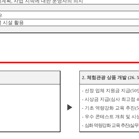
매계획
,
사업 지속에 대한 운영자의 의지
우
 시설 활용
2.
체험관광 상품 개발
(26. 5
-
선정 업체 지원금 지급
(50
-
시상금 지급
(
심사 최고점
4
▶
-
기초 역량강화 교육 추진
(5
-
우수 콘테스트 개최 및 시
-
심화 역량강화 교육 추진
(
실