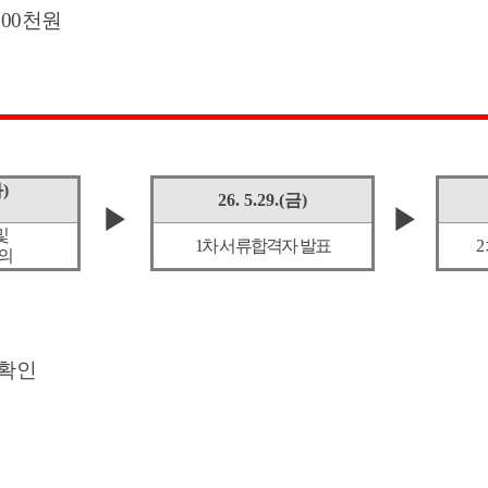
500
천원
화
)
26. 5.29.(
금
)
▶
▶
및
1
차 서류합격자 발표
2
의
 확인