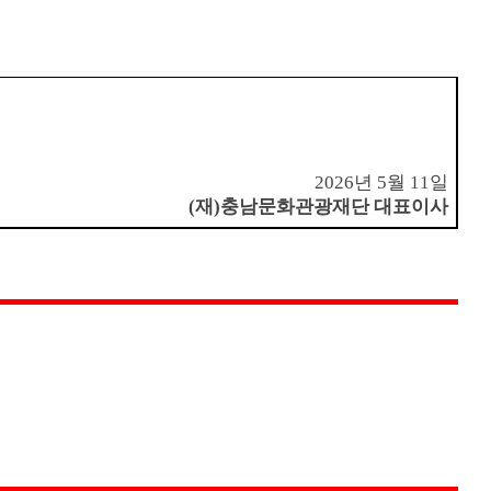
2026
년
5
월
11
일
(
재
)
충남문화관광재단 대표이사