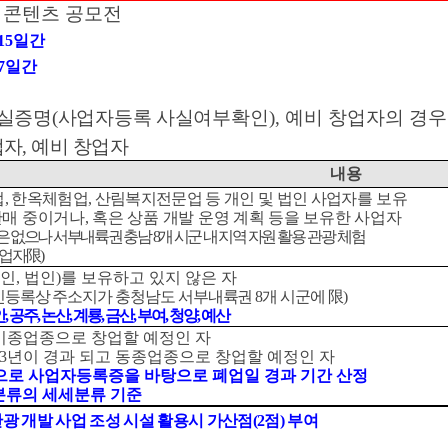
 콘텐츠 공모전
15
일간
7
일간
실증명
(
사업자등록 사실여부
확인
),
예비 창업자의 경
업자
,
예비 창업자
내용
업
,
한옥체험업
,
산림복지전문업 등 개인 및 법인 사업자를
보유
판매 중이거나
,
혹은 상품 개발 운영 계획 등을 보유한 사업
자
은 없으나 서부내륙권 충남
8
개 시군 내 지역 자원
활용 관광 체험
사업자
限
)
인
,
법인
)
를 보유하고 있지 않은 자
민등록상 주소지가 충청남도 서부내륙권
8
개 시군에
限
)
안
,
공주
,
논산
,
계룡
,
금산
,
부여
,
청양
,
예산
이종업종으로 창업할 예정인 자
3
년이 경과 되고 동종업종으로 창업할 예정인 자
으로 사업자등록증을 바탕으로 폐업일 경과 기간 산정
류의 세세분류 기준
광 개발 사업 조성 시설 활용시 가산점
(2
점
)
부여