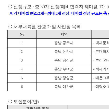
❍
선정규모
:
총
30
개 선정
(
예비합격자 테마별
1
개
※
각 테마별 최소
2
개
~
최대
5
개 선정
,
테마별 선정 규모는 총
❍
서부내륙권 관광 개발 사업장 목록
No
지역
1
충남 공주시
-
백제문
2
충남 논산시
-
근대역
3
충남 금산군
-
뿌리 깊
4
총남 부여군
-
백제역사
5
충남 청양군
-
매운고추
6
충남 예산군
-
예당호
❍
모집분야
(
안
)
체험상품 유형