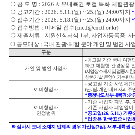
❍
공 모 명
: 2026
서부내륙권 로컬 특화 체험관광
❍
공고기간
:
2026. 5.11.(
월
) ~ 25.(
월
) 24:00
까지
*
❍
접수기간
: 2026. 5.18.(
월
) ~ 25.(
월
) 24:00
까지
*
❍
접수방법
:
이메일 접수
(cnctf@cnctf.or.kr)
❍
제출서류
:
지원신청서식
1
부
,
사업자등록증
,
사
❍
공모대상
:
국내 관광
·
체험 분야 개인 및 법인 사
구분
-
공고일 기준 국내 여행
하고 체험형 관광상품 
개인 및 법인 사업자
(
사업장 소재지 및 업종 제한
상품 개발
,
운영이 가능한 
-
공고일 기준 사업체
(
개
예비창업자
(
단
,
팀
,
개인 대표자의 주
*
충청남도 서부내륙권
:
천
-
기존 사업자 폐업 후
,
예비창업자
-
기존 사업자 폐업일이
인정범위
*
공고일
(26. 5.11.)
기준
*
업종은 한국표준사업분
※
심사시 도내 소재지 업체의 경우 가산점
(3
점
),
서부내륙권 관