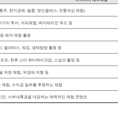
통주
,
한지공예
,
탈춤
,
명인클래스
,
전통의상 체험
)
먹거리 투어
,
커피체험
,
베지테리언 푸드 등
등 레저 체험 활용
가
,
필라테스
,
워킹
,
생태탐방 활동 등
스포츠
,
한류 스타 뷰티메이크업
,
스냅샷 촬영 등
을 위한 체험
,
무장애 여행 등
 체험
,
수익금 일부를 후원하는 체험
지만
,
서부내륙권을 대표하는 매력적인 체험 콘텐츠
원