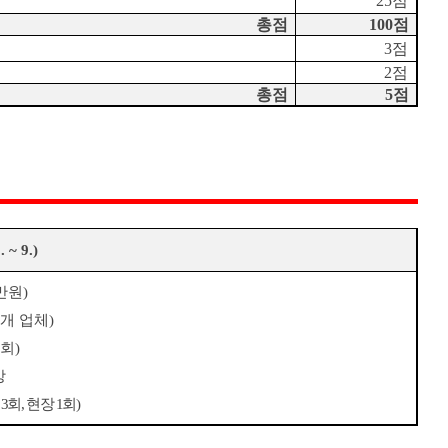
25
점
총점
100
점
3
점
2
점
총점
5
점
. ~ 9.)
만원
)
개 업체
)
회
)
상
무
3
회
,
현장
1
회
)