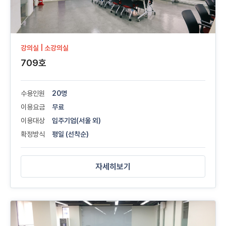
강의실 | 소강의실
709호
수용인원
20명
이용요금
무료
이용대상
입주기업(서울 외)
확정방식
평일 (선착순)
자세히보기