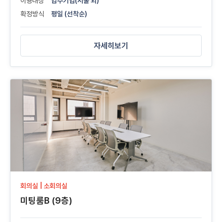
이용대상
입주기업(서울 외)
확정방식
평일 (선착순)
자세히보기
회의실 | 소회의실
미팅룸B (9층)