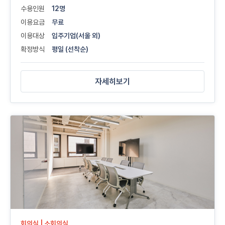
수용인원
12명
이용요금
무료
이용대상
입주기업(서울 외)
확정방식
평일 (선착순)
자세히보기
회의실 | 소회의실