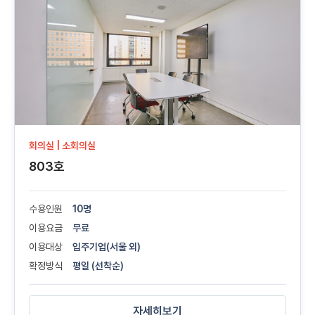
회의실 | 소회의실
803호
수용인원
10명
이용요금
무료
이용대상
입주기업(서울 외)
확정방식
평일 (선착순)
자세히보기