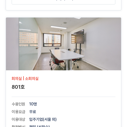
회의실 | 소회의실
801호
수용인원
10명
이용요금
무료
이용대상
입주기업(서울 외)