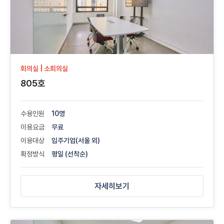
회의실 | 소회의실
805호
수용인원
10명
이용요금
무료
이용대상
입주기업(서울 외)
확정방식
평일 (선착순)
자세히보기