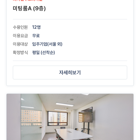
미팅룸A (9층)
수용인원
12명
이용요금
무료
이용대상
입주기업(서울 외)
확정방식
평일 (선착순)
자세히보기