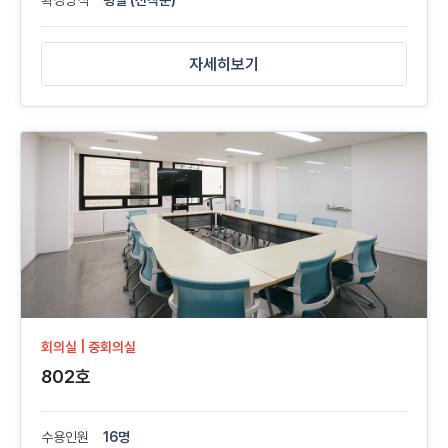
확정방식
평일 (선착순)
자세히보기
회의실 | 중회의실
802호
수용인원
16명