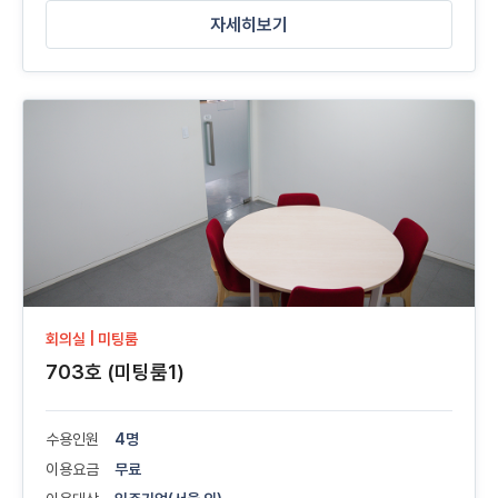
자세히보기
회의실 | 미팅룸
703호 (미팅룸1)
수용인원
4명
이용요금
무료