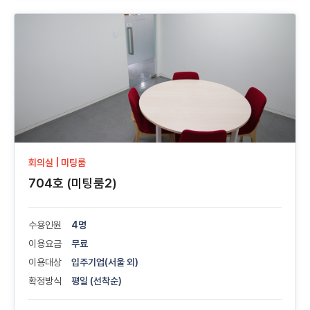
회의실 | 미팅룸
704호 (미팅룸2)
수용인원
4명
이용요금
무료
이용대상
입주기업(서울 외)
확정방식
평일 (선착순)