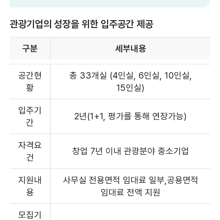
관광기업의 성장을 위한 입주공간 제공
구분
세부내용
관광기업의
성장을
공간현
총 33개실 (4인실, 6인실, 10인실,
위한
입주공간
황
15인실)
제공
목록
:
구분,
입주기
세부내용으로
2년(1+1, 평가를 통해 연장가능)
구성
간
자격요
창업 7년 이내 관광분야 중소기업
건
지원내
사무실 전용면적 임대료 일부,공용면적
용
임대료 전액 지원
모집기