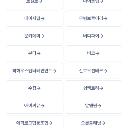
로컬로
마이트립
메이저맵
무빙브루어리
문카데미
버디파이
본디
비코
빅하우스엔터테인먼트
산호오션테크
수집
쉼팩토리
아이씨유
알앤원
에픽로그협동조합
오롯플래닛