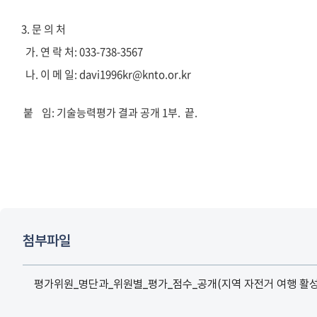
3. 문 의 처
가. 연 락 처: 033-738-3567
나. 이 메 일: davi1996kr@knto.or.kr
붙 임: 기술능력평가 결과 공개 1부. 끝.
첨부파일
평가위원_명단과_위원별_평가_점수_공개(지역 자전거 여행 활성화