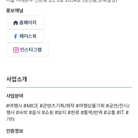
서울 서대문구 신촌로 25, 2층 2054호 (창천동,상록빌딩)
홍보채널
홈페이지
페이스북
인스타그램
사업소개
사업분야
#여행사
#MICE
#콘텐츠기획/제작
#여행상품기획
#공연/전시/
행사
#숙박
#음식
#쇼핑
#뷰티
#한류
#통역/번역
#교통
#IT
#
기타
인증정보