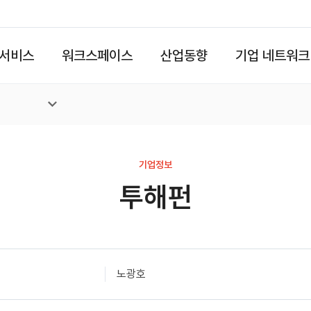
서비스
워크스페이스
산업동향
기업 네트워크
기업정보
투해펀
노광호