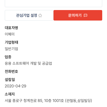
관심기업 설정
문의하기
대표자명
이혜미
기업형태
일반기업
업종
응용 소프트웨어 개발 및 공급업
전화번호
설립일
2020-04-29
소재지
서울 종로구 청계천로 85, 10층 1001호 (관철동,삼일빌딩)