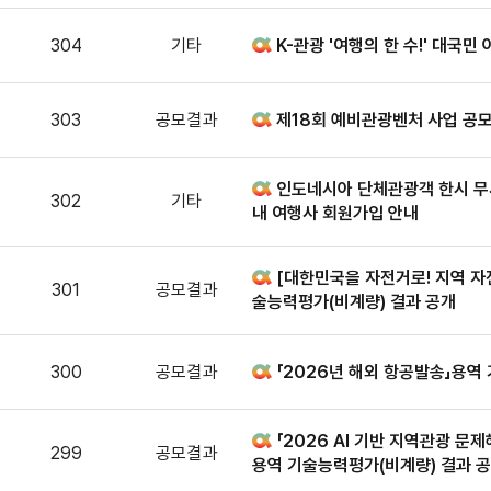
304
기타
K-관광 '여행의 한 수!' 대국민
303
공모결과
제18회 예비관광벤처 사업 공모
인도네시아 단체관광객 한시 무사
302
기타
내 여행사 회원가입 안내
[대한민국을 자전거로! 지역 자
301
공모결과
술능력평가(비계량) 결과 공개
300
공모결과
「2026년 해외 항공발송」용역
「2026 AI 기반 지역관광 문
299
공모결과
용역 기술능력평가(비계량) 결과 