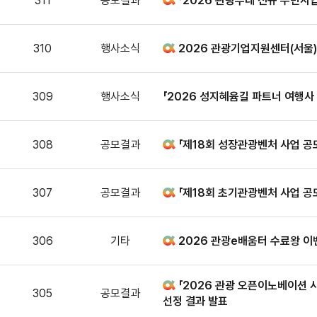
311
공모결과
「2026 관광두레 신규 주민사
310
행사소식
2026 관광기업지원센터(서울)
309
행사소식
「2026 성지혜윰길 파트너 여행사
308
공모결과
「제18회 성장관광벤처 사업 공모
307
공모결과
「제18회 초기관광벤처 사업 공모
306
기타
2026 관광e배움터 수료왕 이
「2026 관광 오픈이노베이션 
305
공모결과
선정 결과 발표