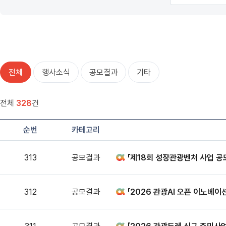
전체
행사소식
공모결과
기타
전체
328
건
순번
카테고리
313
공모결과
「제18회 성장관광벤처 사업 공모
312
공모결과
「2026 관광AI 오픈 이노베이션