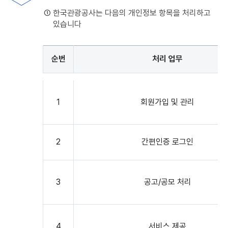
① 한국관광공사는 다음의 개인정보 항목을 처리하고
있습니다
순번
처리 업무
제3조
처리하는
1
회원가입 및 관리
개인정보
항목
:
순번,
2
간편인증 로그인
개인정보파일의
명칭,
처리목적으로
구성
3
공고/공모 처리
4
서비스 제공