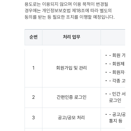
용도로는 이용되지 않으며 이용 목적이 변경될
경우에는 개인정보보호법 제18조에 따라 별도의
동의를 받는 등 필요한 조치를 이행할 예정입니다.
순번
처리 업무
제1조
- 회원 가
개인정보의
처리목적
- 회원제 
1
회원가입 및 관리
목록
- 회원자격
:
- 각종 고지
순번,
개인정보파일의
- 민간 서
명칭,
2
간편인증 로그인
로그인
처리목적으로
구성
- 공고/공
3
공고/공모 처리
통지 등