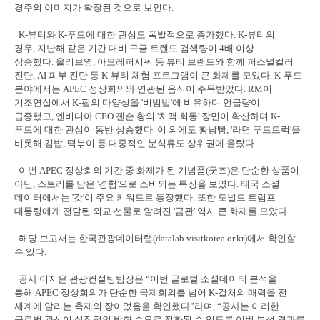
경주의 이미지가 확장된 것으로 보인다
.
K-
뷰티와
K-
푸드에 대한 관심도 폭발적으로 증가했다
. K-
뷰티의
경우
,
지난해 같은 기간 대비 구글 트렌드 검색량이
4
배 이상
상승했다
.
올리브영
,
아모레퍼시픽 등 뷰티 브랜드와 함께 퍼스널컬러
진단
, AI
피부 진단 등
K-
뷰티 체험 프로그램이 큰 화제를 모았다
. K-
푸드
분야에서는
APEC
정상회의와 연관된 음식이 주목받았다
. RM
이
기조연설에서
K-
팝의 다양성을
'
비빔밥
'
에 비유하며 언급량이
급증했고
,
엔비디아
CEO
젠슨 황의
'
치맥 회동
'
장면이 확산하며
K-
푸드에 대한 관심이 동반 상승했다
.
이 외에도 황남빵
, '
라면 푸드트럭
'
을
비롯해 김밥
,
떡볶이 등 대중적인 분식류도 상위권에 올랐다
.
이번
APEC
정상회의 기간 중 화제가 된 기념품
(
굿즈
)
은 단순한 상품이
아닌
,
스토리를 담은
'
경험
'
으로 소비되는 특징을 보였다
.
태국 소셜
데이터에서는
'
갓
'
이 주요 키워드로 등장했다
.
또한 도널드 트럼프
대통령에게 전달된 외교 선물로 알려진
'
금관
'
역시 큰 화제를 모았다
.
해당 보고서는 한국관광데이터랩
(datalab.visitkorea.or.kr)
에서 확인할
수 있다
.
공사 이지은 관광컨설팅팀장은
“
이번 글로벌 소셜데이터 분석을
통해
APEC
정상회의가 단순한 국제회의를 넘어
K-
컬처의 매력을 전
세계에 알리는 축제의 장이었음을 확인했다
”
라며
, “
공사는 이러한
글로벌 관심이 실질적인 방한 수요로 전환될 수 있도록 이번 분석 결과를