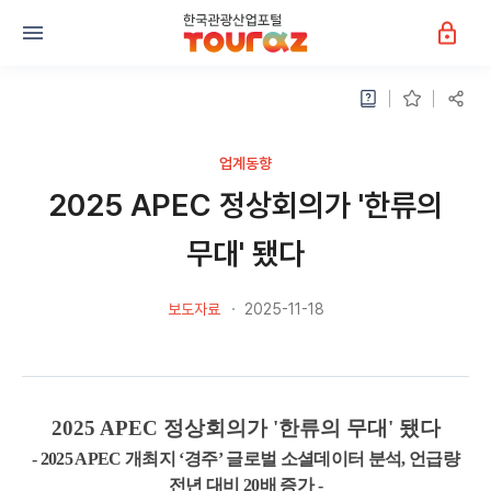
업계동향
2025 APEC 정상회의가 '한류의
무대' 됐다
보도자료
2025-11-18
2025 APEC
정상회의가
'
한류의 무대
'
됐다
- 2025 APEC
개최지
‘
경주
’
글로벌 소셜데이터 분석
,
언급량
전년 대비
20
배 증가
-