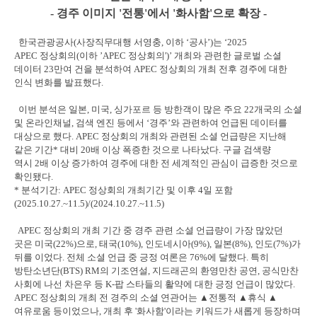
-
경주 이미지
'
전통
'
에서
'
화사함
'
으로 확장
-
한국관광공사
(
사장직무대행 서영충
,
이하
‘
공사
’)
는
‘2025
APEC
정상회의
(
이하
’APEC
정상회의'
)’
개최와 관련한 글로벌 소셜
데이터
23
만여 건을 분석하여
APEC
정상회의 개최 전후 경주에 대한
인식 변화를 발표했다
.
이번 분석은 일본
,
미국
,
싱가포르 등 방한객이 많은 주요
22
개국의 소셜
및 온라인채널
,
검색 엔진 등에서
‘
경주
’
와 관련하여 언급된 데이터를
대상으로 했다
. APEC
정상회의 개최와 관련된 소셜 언급량은 지난해
같은 기간
*
대비
20
배 이상 폭증한 것으로 나타났다
.
구글 검색량
역시
2
배 이상 증가하여 경주에 대한 전 세계적인 관심이 급증한 것으로
확인됐다
.
*
분석기간
: APEC
정상회의 개최기간 및 이후
4
일 포함
(2025.10.27.~11.5)/(2024.10.27.~11.5)
APEC
정상회의 개최 기간 중 경주 관련 소셜 언급량이 가장 많았던
곳은 미국
(22%)
으로
,
태국
(10%),
인도네시아
(9%),
일본
(8%),
인도
(7%)
가
뒤를 이었다
.
전체 소셜 언급 중 긍정 여론은
76%
에 달했다
.
특히
방탄소년단
(BTS) RM
의 기조연설
,
지드래곤의 환영만찬 공연
,
공식만찬
사회에 나선 차은우 등
K-
팝 스타들의 활약에 대한 긍정 언급이 많았다
.
APEC
정상회의 개최 전 경주의 소셜 연관어는
▲
전통적
▲
휴식
▲
여유로움 등이었으나
,
개최 후
'
화사함
'
이라는 키워드가 새롭게 등장하며